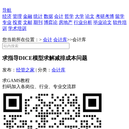
导航
经济
管理
金融
统计
数据
会计
哲学
大学
论文
考研考博
留学
专业
投资
文献
期刊
博弈论
房地产
行业分析
毕业论文
软件培
训
学术培训
您当前所在位置：>
会计
会计库
>>
会计库
求指导DICE模型求解减排成本问题
发布：
经管之家
| 分类：
会计库
求GAMS教程
扫码加入各岗位、行业、专业交流群