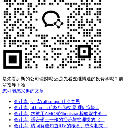
是先看罗斯的公司理财呢 还是先看兹维博迪的投资学呢？前
辈指导下哈
您可能感兴趣的文章
会计库
| sas宏call sumput什么意思
会计库
| al brooks 价格行为交易 裸k 趋势 ...
会计库
| 求教用AMOS的bootstrap检验双中介 ...
会计库
| 适合硕士一作的经济与管理类的北 ...
会计库
| 请问有谁知道RIV的概念、或有相关 ...