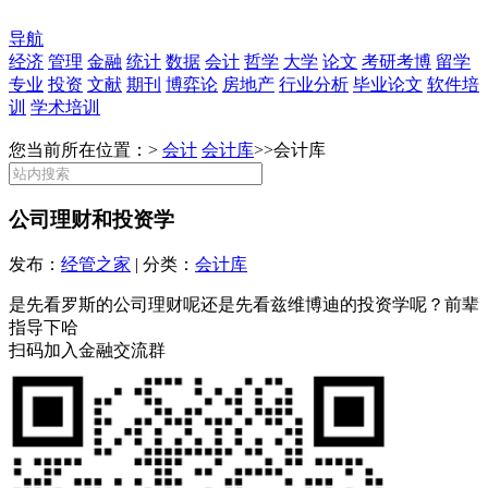
导航
经济
管理
金融
统计
数据
会计
哲学
大学
论文
考研考博
留学
专业
投资
文献
期刊
博弈论
房地产
行业分析
毕业论文
软件培
训
学术培训
您当前所在位置：>
会计
会计库
>>
会计库
公司理财和投资学
发布：
经管之家
| 分类：
会计库
是先看罗斯的公司理财呢还是先看兹维博迪的投资学呢？前辈
指导下哈
扫码加入金融交流群