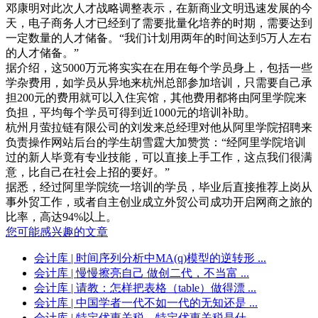
邓康明对此次人才战略调整表示，在新商业文明迅速发展的今
天，电子商务人才已经到了需要批量化培养的时期，需要达到
一定数量的人才储备。“我们计划用两年的时间达到5万人左右
的人才储备。”
据介绍，这5000万元将实实在在用在每个学员身上，包括一些
学杂费用，如学员从异地来杭州总部参加培训，只需要自己承
担200元的费用就可以入住宾馆，其他费用都将由阿里学院来
负担，平均每个学员可得到近1000元的培训补助。
杭州月萤拉链有限公司的刘发来总经理对他从阿里学院招聘来
负责操作网站后台的学生胡雪霆大加赞赏：“经阿里学院培训
过的新人毕竟有专业技能，可以直接上手工作，这点我们很满
意，比自己在社会上招的要好。”
据悉，经过阿里学院统一培训的学员，毕业后直接推荐上岗从
事外贸工作，或者自主创业成立外贸公司成功开启网商之旅的
比率，高达94%以上。
您可能感兴趣的文章
会计库
| 时间序列分析中MA(q)模型的逆转形 ...
会计库
| 慢慢擦亮自己 做创二代，不当富 ...
会计库
| 请教：怎样把表格（table）做得漂 ...
会计库
| 中国学者一代不如一代的无知还是 ...
会计库
| 特定优惠关税、特定优惠关税是什 ...