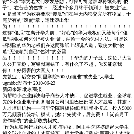
得“乞求”华为老大们发发慈悲，可怜可怜这群即将饿死的“傻
子”。在苦苦的乞求下，经过3个多月终于领到了“被失业”证。
可是当初华为败类要求“傻瓜”们在半天内移交完所有物品，干
完所有的“滚蛋”章，迅速滚出华
为！！！！！！！！！！！！！！！！！！！！！！！！！！
这群“傻瓜”在离开华为前，“好心”的华为老板们又给每个“傻
瓜”两张如何乞讨“被失业”证，两险一金的乞讨方法。可是这
些阴险的华为老板们在这两张纸上胡说八道，致使大批“傻
瓜”无法领到自己“乞讨”的必需
品！！！！！！！！！！！！！！华为的尹子源，这位尹大官
人公开宣称，写错就写错了，有什么了不起，你又能奈我
何！！好厉害的大官人！！！
先就业，后交费”阿里学院5000万瞄准“被失业”大学生
ugmbbc发布于 2010-06-23
新闻来源:北京商报
为帮助小企业解决电子商务人才缺口、促进学生就业，全球领
先的小企业电子商务服务公司阿里巴巴部署人才战略，其旗下
人才培训机构——阿里学院叫板传统培训就业模式，投入5000
万元颠覆传统培训模式，抛出“先就业，后交费！上岗首月工
资作学费”的全新收费模式。
“作为互联网行业的人才黄埔军校，阿里学院将搭建起大学生
和全球小企业的人才直通车，把大学生打造成‘新商业人才’输