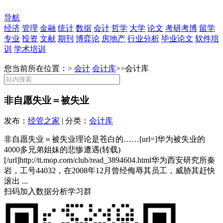
导航
经济
管理
金融
统计
数据
会计
哲学
大学
论文
考研考博
留学
专业
投资
文献
期刊
博弈论
房地产
行业分析
毕业论文
软件培
训
学术培训
您当前所在位置：>
会计
会计库
>>
会计库
非自愿失业＝被失业
发布：
经管之家
| 分类：
会计库
非自愿失业＝被失业理论是苍白的……[url=]华为被失业的
4000多兄弟姐妹的悲惨遭遇(转载)
[/url]http://tt.mop.com/club/read_3894604.html华为西安研究所秦
岩，工号44032，在2008年12月曾经侮辱其员工，威胁其赶快
滚出 ...
扫码加入数据分析学习群