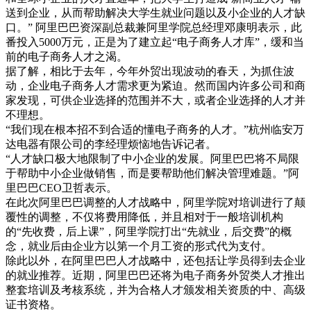
送到企业，从而帮助解决大学生就业问题以及小企业的人才缺
口。” 阿里巴巴资深副总裁兼阿里学院总经理邓康明表示，此
番投入5000万元，正是为了建立起“电子商务人才库”，缓和当
前的电子商务人才之渴。
据了解，相比于去年，今年外贸出现波动的春天，为抓住波
动，企业电子商务人才需求更为紧迫。然而国内许多公司和商
家发现，可供企业选择的范围并不大，或者企业选择的人才并
不理想。
“我们现在根本招不到合适的懂电子商务的人才。”杭州临安万
达电器有限公司的李经理烦恼地告诉记者。
“人才缺口极大地限制了中小企业的发展。阿里巴巴将不局限
于帮助中小企业做销售，而是要帮助他们解决管理难题。”阿
里巴巴CEO卫哲表示。
在此次阿里巴巴调整的人才战略中，阿里学院对培训进行了颠
覆性的调整，不仅将费用降低，并且相对于一般培训机构
的“先收费，后上课”，阿里学院打出“先就业，后交费”的概
念，就业后由企业方以第一个月工资的形式代为支付。
除此以外，在阿里巴巴人才战略中，还包括让学员得到去企业
的就业推荐。近期，阿里巴巴还将为电子商务外贸类人才推出
整套培训及考核系统，并为合格人才颁发相关资质的中、高级
证书资格。