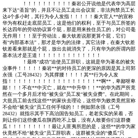
！！！！！！！！！！秦岩公开说他是代表华为高层
来下达“圣旨”的，并且不让员工走出会议室，非法拘禁员工长
达4个多小时，其行为令人发指！！！！！秦大官人**的宣称
华为有权赶走底层员工，这是他们的权利，至于与员工所签的
长达四年的劳动协议算个屁，那是用来拴住员工的，对公司毫
无作用！！！至于劳动法，秦大钦差说那更算个屁，它们
有“内部基本法”，那才是华为的法律，其它法律，在秦大钦差
钦差看来那就是个屁，放出去就消失了，只有华为的所谓内部
基本法才是王道！！！！！！！！！！！！！
！最终“成功”迫使员工辞职，这就是华为著名的被失
业事件！！！！！秦岩**的对待员工的更深的原因是其上司郭
永强（工号28432）为其撑腰！！！！其**行为令人发
指！！！！！！！！！！！！！！！！！！**啊**，卑鄙呀卑
鄙！！！不在**中灭亡，就在**中升华！！**的华为西严所竟
然在一个多月后才给“被失业”员工发“被失业费”。在此期间，
大批员工前去找这些**的家伙去理论，这些华为败类竟然宣称
不会给“被失业”员工任何手续的！！例如郭永强（工号
28432）就指示其手下高治国告知员工，老老实实的呆着，否
则让你们这些傻瓜在陕西吃不上饭，没有人敢要你们这群傻
瓜！！！！！！！！！最让人匪夷所思的是，这些**的华为家
伙竟然不给“被失业”员工辞职表，这群被失业的“傻瓜”只