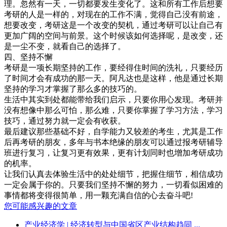
理。忽然有一天，一切都要发生变化了。这和所有工作后想要
考研的人是一样的，对现在的工作不满，觉得自己没有前途，
想要改变，考研这是一个改变的契机，通过考研可以让自己有
更加广阔的空间与前景。这个时候该如何选择呢，是改变，还
是一尘不变，就看自己的选择了。
四、坚持不懈
考研是一项长期坚持的工作，要经得住时间的洗礼，只要经历
了时间才会有成功的那一天。阿凡达也是这样，他是通过长期
坚持的学习才掌握了那么多的技巧的。
生活中其实到处都能带给我们启示，只要你用心发现。考研并
没有想像中那么可怕，那么难，只要你掌握了学习方法，学习
技巧，通过努力就一定会有收获。
最后建议那些基础不好，自学能力又较差的考生，尤其是工作
后再考研的朋友，多年与书本绝缘的朋友可以通过报考研辅导
班进行复习，让复习更有效果，更有计划同时也增加考研成功
的机率。
让我们认真去体验生活中的处处细节，把握住细节，相信成功
一定会属于你的。只要我们坚持不懈的努力，一切看似困难的
事情都将变得很简单，用一颗充满自信的心去奋斗吧!
您可能感兴趣的文章
产业经济学
| 经济转型与中国省区产业结构趋同 ...