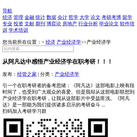
导航
经济
管理
金融
统计
数据
会计
哲学
大学
论文
考研考博
留学
专业
投资
文献
期刊
博弈论
房地产
行业分析
毕业论文
软件培
训
学术培训
您当前所在位置：>
经济
产业经济学
>>
产业经济学
从阿凡达中感悟产业经济学在职考研！！！
发布：
经管之家
| 分类：
产业经济学
引一个在职考研者的备考思绪：《阿凡达》这部电影上映有段
时间了，也受到广大观众的喜爱。但是我却从这部电影联想到
产业经济学在职考研，让我从这部影片中受益匪浅。《阿凡
达》是一部能为我们提供诸多启示的考研奋斗 ...
扫码加入考研学习群