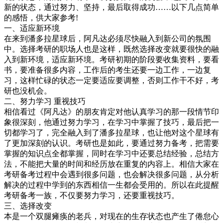
新的状态，通过努力、坚持，最后取得成功……以下几点简单
的感悟，供大家参考!
一、适应新环境
在来到潘多拉星球后，阿凡达必须尽快融入到新公司的氛围
中。选择考研的职场人也是这样，既然选择改变就要很快的融
入到新环境，适应新环境。考研初期的阶段要收集资料，要看
书，要准备很多内容，工作后的考生还要一边工作，一边复
习，这样忙碌的状态一定要适应要调整，否则工作干不好，考
研也没机会。
二、努力学习 重视技巧
相信看过《阿凡达》的朋友肯定对他认真学习的那一段情节印
象很深刻，他通过努力学习，在学习中掌握了技巧，最后把一
切都学习了，完全融入到了潘多拉星球，也让他对这个星球有
了更加深刻的认识。考研也是如此，要通过努力备考，把需要
掌握的知识点全都掌握，同时在学习中还要总结经验，总结方
法，不能把大量的时间和经历放在重复的内容上。相信大家在
考研备考过程中会遇到很多问题，也会解决很多问题，从分析
解决的过程中学到的东西相信一生都会受用的。所以在此提醒
考研备考一族，不仅要努力学习，还要重视技巧。
三、选择改变
本是一个双腿瘫痪的老兵，对现在的生存状态也产生了倦怠心