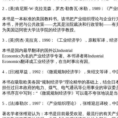
2
．[美]肯尼斯·W·克拉克森，罗杰·勒鲁瓦·米勒，1989
本书是一本标准的美国教科书。该书把产业组织理论与企业行
本书，并把与公共政策——尤其是法院裁决和行政管制——有
为美国迈阿密大学法学院的经济学教授。
3
．[英]劳杰·克拉克，1990：《工业经济学》，原毅军译，经
本书是国内最早翻译的国外以Industrial
Economics为名的产业经济学专著。本书译者将Industrial
Economics翻译成工业经济学，在当时事出有因。
4
．[日]植草益，1992：《微观规制经济学》，朱绍文等译，
本书在吸取欧美各国“规制经济学”理论精华的基础上，结合日
担任过日本政府的电力、煤气、电气通讯等公用事业的审议委
本书序言中写到：“《微观规制经济学》可以毫不夸张地说是当
5
．[法]泰勒尔，1997：《产业组织理论》，张维迎总译校，
著名学者张维迎认为：本书是目前最受欢迎、最流行的有关产