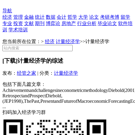
导航
经济
管理
金融
统计
数据
会计
哲学
大学
论文
考研考博
留学
专业
投资
文献
期刊
博弈论
房地产
行业分析
毕业论文
软件培
训
学术培训
您当前所在位置：>
经济
计量经济学
>>
计量经济学
[下载]计量经济学的综述
发布：
经管之家
| 分类：
计量经济学
包括下面几篇文章：
AchievementsandchallengesineconometricmethodologyDiebold(2001
RetrospectandProspectDiebold,
(JEP1998),ThePast,PresentandFutureofMacroeconomicForecastingE
...
扫码加入经济学习群