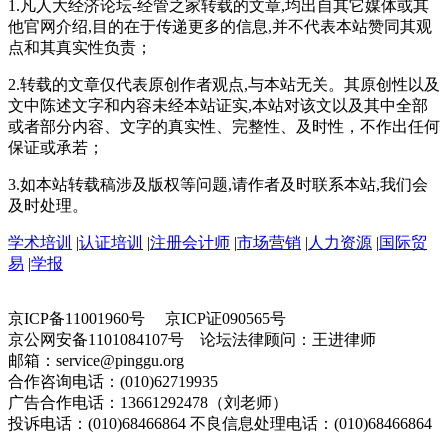
1.凡人大经济论坛-经管之家转载的文章,均出自其它媒体或其
他官网介绍,目的在于传递更多的信息,并不代表本站赞同其观
点和其真实性负责；
2.转载的文章仅代表原创作者观点,与本站无关。其原创性以及
文中陈述文字和内容未经本站证实,本站对该文以及其中全部
或者部分内容、文字的真实性、完整性、及时性，不作出任何
保证或承若；
3.如本站转载稿涉及版权等问题,请作者及时联系本站,我们会
及时处理。
学术培训
|
认证培训
|
注册会计师
|
市场营销
|
人力资源
|
国际贸
易
|
学报
京ICP备11001960号 京ICP证090565号
京公网安备1101084107号 论坛法律顾问：王进律师
邮箱：service@pinggu.org
合作咨询电话：(010)62719935
广告合作电话：13661292478（刘老师）
投诉电话：(010)68466864 不良信息处理电话：(010)68466864