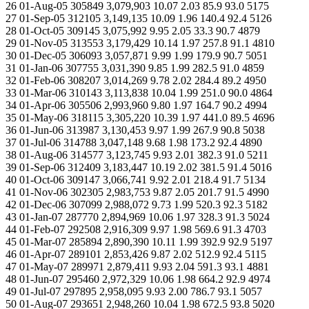
26 01-Aug-05 305849 3,079,903 10.07 2.03 85.9 93.0 5175
27 01-Sep-05 312105 3,149,135 10.09 1.96 140.4 92.4 5126
28 01-Oct-05 309145 3,075,992 9.95 2.05 33.3 90.7 4879
29 01-Nov-05 313553 3,179,429 10.14 1.97 257.8 91.1 4810
30 01-Dec-05 306093 3,057,871 9.99 1.99 179.9 90.7 5051
31 01-Jan-06 307755 3,031,390 9.85 1.99 282.5 91.0 4859
32 01-Feb-06 308207 3,014,269 9.78 2.02 284.4 89.2 4950
33 01-Mar-06 310143 3,113,838 10.04 1.99 251.0 90.0 4864
34 01-Apr-06 305506 2,993,960 9.80 1.97 164.7 90.2 4994
35 01-May-06 318115 3,305,220 10.39 1.97 441.0 89.5 4696
36 01-Jun-06 313987 3,130,453 9.97 1.99 267.9 90.8 5038
37 01-Jul-06 314788 3,047,148 9.68 1.98 173.2 92.4 4890
38 01-Aug-06 314577 3,123,745 9.93 2.01 382.3 91.0 5211
39 01-Sep-06 312409 3,183,447 10.19 2.02 381.5 91.4 5016
40 01-Oct-06 309147 3,066,741 9.92 2.01 218.4 91.7 5134
41 01-Nov-06 302305 2,983,753 9.87 2.05 201.7 91.5 4990
42 01-Dec-06 307099 2,988,072 9.73 1.99 520.3 92.3 5182
43 01-Jan-07 287770 2,894,969 10.06 1.97 328.3 91.3 5024
44 01-Feb-07 292508 2,916,309 9.97 1.98 569.6 91.3 4703
45 01-Mar-07 285894 2,890,390 10.11 1.99 392.9 92.9 5197
46 01-Apr-07 289101 2,853,426 9.87 2.02 512.9 92.4 5115
47 01-May-07 289971 2,879,411 9.93 2.04 591.3 93.1 4881
48 01-Jun-07 295460 2,972,329 10.06 1.98 664.2 92.9 4974
49 01-Jul-07 297895 2,958,095 9.93 2.00 786.7 93.1 5057
50 01-Aug-07 293651 2,948,260 10.04 1.98 672.5 93.8 5020