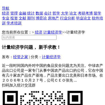
导航
经济
管理
金融
统计
数据
会计
哲学
大学
论文
考研考博
留学
专业
投资
文献
期刊
博弈论
房地产
行业分析
毕业论文
软件培
训
学术培训
您当前所在位置：>
经济
计量经济学
>>
计量经济学
计量经济学问题， 新手求教！
发布：
经管之家
| 分类：
计量经济学
近一段时间国内外对中国的食品安全问题尤为关注。中绿农产
品出口公司是一家专门从事中国农产品出口的公司，它在中国
有几十家农产品生产基地，产品主要出口北美和日本市场。在
２００６年１０月２７号，公司ＣＥＯ张先 ...
扫码加入统计交流群