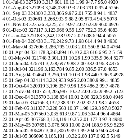
1 01-Jul-03 327510 3,317,681 10.13 1.99 947.7 95.0 4920
2 01-Aug-03 327093 3,248,038 9.93 2.03 791.0 95.4 5256
3 01-Sep-03 324360 3,233,866 9.97 2.01 755.8 94.1 4837
4 01-Oct-03 330661 3,266,933 9.88 2.05 879.4 94.5 5078
5 01-Nov-03 323526 3,225,551 9.97 2.02 623.9 96.0 4976
6 01-Dec-03 327117 3,123,966 9.55 1.97 752.3 95.6 4883
7 01-Jan-04 325188 3,242,128 9.97 2.02 608.6 94.4 5055
8 01-Feb-04 326438 3,176,242 9.73 1.98 614.4 94.8 4936
9 01-Mar-04 327696 3,286,795 10.03 2.01 550.8 94.0 4764
10 01-Apr-04 321178 3,243,894 10.10 2.03 616.6 95.2 5159
11 01-May-04 321748 3,301,131 10.26 1.99 335.9 96.4 5277
12 01-Jun-04 326791 3,228,697 9.88 2.00 382.0 96.3 4976
13 01-Jul-04 321196 3,163,784 9.85 2.00 336.5 97.0 4853
14 01-Aug-04 324641 3,256,151 10.03 1.98 440.3 96.9 4978
15 01-Sep-04 324114 3,224,933 9.95 2.00 380.9 99.1 4835
16 01-Oct-04 320919 3,196,357 9.96 1.95 486.2 99.7 4878
17 01-Nov-04 310755 3,206,987 10.32 2.00 202.9 99.2 5123
18 01-Dec-04 313570 3,138,834 10.01 2.00 329.3 98.0 4946
19 01-Jan-05 314166 3,132,238 9.97 2.02 322.1 98.2 4658
20 01-Feb-05 311337 3,228,563 10.37 1.98 129.3 97.8 5027
21 01-Mar-05 307560 3,035,613 9.87 2.06 304.4 96.4 4864
22 01-Apr-05 305768 3,134,119 10.25 2.01 177.3 97.3 4980
23 01-May-05 307651 3,076,508 10.00 2.04 188.9 95.9 5236
24 01-Jun-05 306487 3,061,806 9.99 1.99 204.6 94.6 4934
25 01-Jul-05 306696 3,165,101 10.32 2.00 137.0 92.5 5149