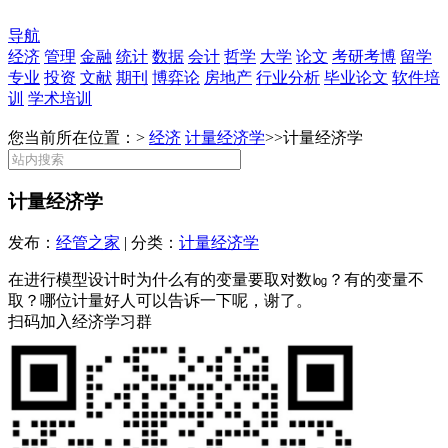
导航
经济
管理
金融
统计
数据
会计
哲学
大学
论文
考研考博
留学
专业
投资
文献
期刊
博弈论
房地产
行业分析
毕业论文
软件培
训
学术培训
您当前所在位置：>
经济
计量经济学
>>
计量经济学
计量经济学
发布：
经管之家
| 分类：
计量经济学
在进行模型设计时为什么有的变量要取对数㏒？有的变量不
取？哪位计量好人可以告诉一下呢，谢了。
扫码加入经济学习群