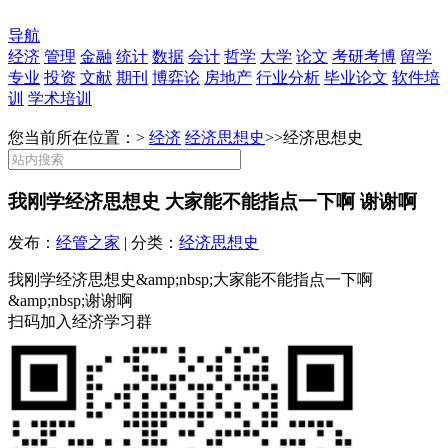
导航
经济
管理
金融
统计
数据
会计
哲学
大学
论文
考研考博
留学
专业
投资
文献
期刊
博弈论
房地产
行业分析
毕业论文
软件培
训
学术培训
您当前所在位置：>
经济
经济思想史
>>
经济思想史
我刚学经济思想史 大家能不能指点一下啊 谢谢啊
发布：
经管之家
| 分类：
经济思想史
我刚学经济思想史&amp;nbsp;大家能不能指点一下啊
&amp;nbsp;谢谢啊
扫码加入经济学习群