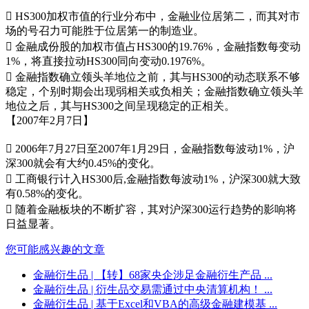
􀁺 HS300加权市值的行业分布中，金融业位居第二，而其对市
场的号召力可能胜于位居第一的制造业。
􀁺 金融成份股的加权市值占HS300的19.76%，金融指数每变动
1%，将直接拉动HS300同向变动0.1976%。
􀁺 金融指数确立领头羊地位之前，其与HS300的动态联系不够
稳定，个别时期会出现弱相关或负相关；金融指数确立领头羊
地位之后，其与HS300之间呈现稳定的正相关。
【2007年2月7日】
􀁺 2006年7月27日至2007年1月29日，金融指数每波动1%，沪
深300就会有大约0.45%的变化。
􀁺 工商银行计入HS300后,金融指数每波动1%，沪深300就大致
有0.58%的变化。
􀁺 随着金融板块的不断扩容，其对沪深300运行趋势的影响将
日益显著。
您可能感兴趣的文章
金融衍生品
| 【转】68家央企涉足金融衍生产品 ...
金融衍生品
| 衍生品交易需通过中央清算机构！ ...
金融衍生品
| 基于Excel和VBA的高级金融建模基 ...