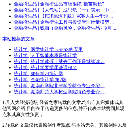
金融衍生品
| 金融衍生品市场拒绝“揠苗助长”
金融衍生品
| 【人气帖】成思危（一）表示 中 ...
金融衍生品
| 【PDF高清下载】宽客人生---华尔 ...
金融衍生品
| 金融衍生工具与投资管理计量模型 ...
金融衍生品
| 魏丽（金融风险，金融衍生品）9月 ...
本站推荐的文章
统计学
| 医学统计学与SPSS的应用
统计学
| 人工智能本质是统计学
统计学
| 统计学读硕士就去工作还是继续读 ...
统计学
| 统计学要学哪些课程？
统计学
| 如何学习统计学
统计学
| 金融统计学 第2版
统计学
| 湖南商学院北津学院特色专业介绍 ...
统计学
| 湖南师范大学树达学院特色专业介 ...
1.凡人大经济论坛-经管之家转载的文章,均出自其它媒体或其
他官网介绍,目的在于传递更多的信息,并不代表本站赞同其观
点和其真实性负责；
2.转载的文章仅代表原创作者观点,与本站无关。其原创性以及