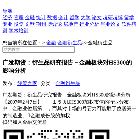
导航
经济
管理
金融
统计
数据
会计
哲学
大学
论文
考研考博
留学
专业
投资
文献
期刊
博弈论
房地产
行业分析
毕业论文
软件培
训
学术培训
您当前所在位置：>
金融
金融衍生品
>>
金融衍生品
广发期货：衍生品研究报告－金融板块对HS300的
影响分析
发布：
经管之家
| 分类：
金融衍生品
广发期货：衍生品研究报告－金融板块对HS300的影响分析
【2007年2月7日】 １５页􀁺HS300加权市值的行业分布
中，金融业位居第二，而其对市场的号召力可能胜于位居第一
的制造业。􀁺金融成份股的加权 ...
扫码加入金融交流群