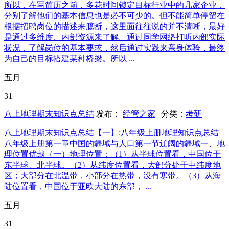
所以，在写简历之前，多花时间锁定目标行业中的几家企业，
分别了解他们的基本信息也是必不可少的。但不能简单停留在
根据招聘岗位的描述来臆断，这里面往往说的并不清晰，最好
是通过多维度、内部资源来了解。通过同学网络打听内部实际
状况，了解岗位的基本要求，然后通过实践来亲身体验，最终
为自己的目标搭建某种桥梁。所以 ...
五月
31
八上地理期末知识点总结
发布：
经管之家
| 分类：
考研
八上地理期末知识点总结【一】:八年级上册地理知识点总结
八年级上册第一章中国的疆域与人口第一节辽阔的疆域一、地
理位置优越（一）地理位置：（1）从半球位置看，中国位于
东半球、北半球。（2）从纬度位置看，大部分处于中纬度地
区；大部分在北温带，小部分在热带，没有寒带。（3）从海
陆位置看，中国位于亚欧大陆的东部， ...
五月
31