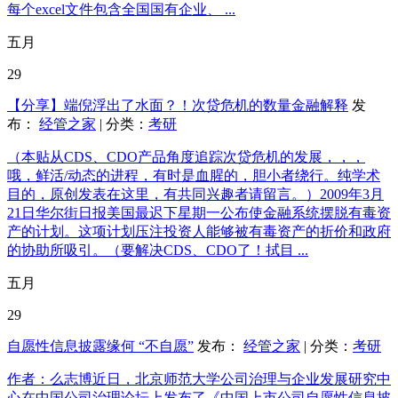
每个excel文件包含全国国有企业、 ...
五月
29
【分享】端倪浮出了水面？！次贷危机的数量金融解释
发
布：
经管之家
| 分类：
考研
（本贴从CDS、CDO产品角度追踪次贷危机的发展，，，
哦，鲜活/动态的进程，有时是血腥的，胆小者绕行。纯学术
目的，原创发表在这里，有共同兴趣者请留言。）2009年3月
21日华尔街日报美国最迟下星期一公布使金融系统摆脱有毒资
产的计划。这项计划压注投资人能够被有毒资产的折价和政府
的协助所吸引。（要解决CDS、CDO了！拭目 ...
五月
29
自愿性信息披露缘何 “不自愿”
发布：
经管之家
| 分类：
考研
作者：么志博近日，北京师范大学公司治理与企业发展研究中
心在中国公司治理论坛上发布了《中国上市公司自愿性信息披