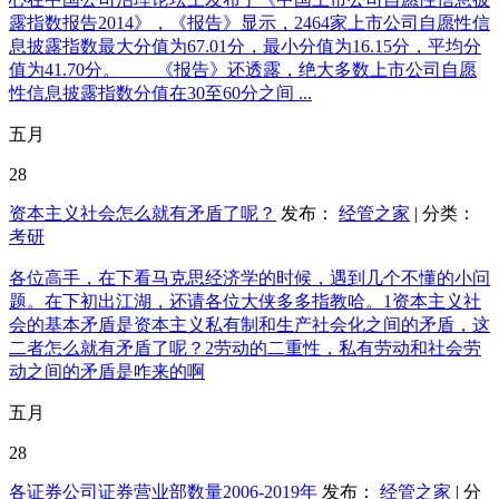
露指数报告2014》，《报告》显示，2464家上市公司自愿性信
息披露指数最大分值为67.01分，最小分值为16.15分，平均分
值为41.70分。 《报告》还透露，绝大多数上市公司自愿
性信息披露指数分值在30至60分之间 ...
五月
28
资本主义社会怎么就有矛盾了呢？
发布：
经管之家
| 分类：
考研
各位高手，在下看马克思经济学的时候，遇到几个不懂的小问
题。在下初出江湖，还请各位大侠多多指教哈。1资本主义社
会的基本矛盾是资本主义私有制和生产社会化之间的矛盾，这
二者怎么就有矛盾了呢？2劳动的二重性，私有劳动和社会劳
动之间的矛盾是咋来的啊
五月
28
各证券公司证券营业部数量2006-2019年
发布：
经管之家
| 分