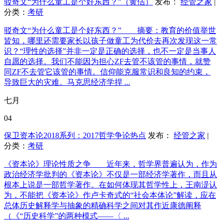
驳奇文“为什么童工是个好东西？”（黄佶）
发布：
经管之家
|
分类：
考研
驳奇文“为什么童工是个好东西？” 摘要：教育的价值举世
皆知，哪里还需要家长以孩子做童工为代价去再次发现这一常
识？“理性的选择”并非一定是正确的选择，也不一定是当事人
自愿的选择。我们不能因为担心ZF去管不该管的事情，就赞
同ZF不去管它该管的事情。信仰能克服常识和良知的约束，
导致巨大的灾难。马克思经济学捍 ...
七月
04
保卫资本论2018系列：2017哲学争论热点
发布：
经管之家
|
分类：
考研
《资本论》理论性质之争 近年来，哲学界普遍认为，作为
政治经济学批判的《资本论》不仅是一部经济学著作，而且从
根本上说是一部哲学著作。在如何体现其哲学性上，王南湜认
为，不能把《资本论》作卢卡奇式的“社会本体论”解读，应在
总体历史解释学与抽象的精确科学之间对其作近康德阐释
（《“历史科学”的两种模式——〈 ...