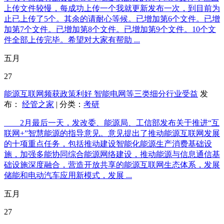
上传文件较慢，每成功上传一个我就更新发布一次，到目前为
止已上传了5个。其余的请耐心等候。已增加第6个文件。已增
加第7个文件。已增加第8个文件。已增加第9个文件。10个文
件全部上传完毕。希望对大家有帮助 ...
五月
27
能源互联网频获政策利好 智能电网等三类细分行业受益
发
布：
经管之家
| 分类：
考研
2月最后一天，发改委、能源局、工信部发布关于推进“互
联网+”智慧能源的指导意见。意见提出了推动能源互联网发展
的十项重点任务，包括推动建设智能化能源生产消费基础设
施，加强多能协同综合能源网络建设，推动能源与信息通信基
础设施深度融合，营造开放共享的能源互联网生态体系，发展
储能和电动汽车应用新模式，发展 ...
五月
27