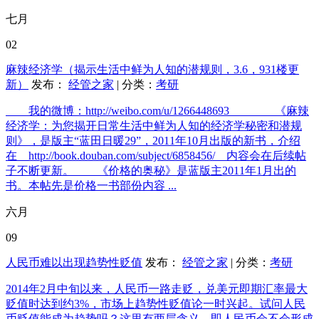
七月
02
麻辣经济学（揭示生活中鲜为人知的潜规则，3.6，931楼更
新）
发布：
经管之家
| 分类：
考研
我的微博：http://weibo.com/u/1266448693 《麻辣
经济学：为您揭开日常生活中鲜为人知的经济学秘密和潜规
则》，是版主“蓝田日暖29”，2011年10月出版的新书，介绍
在 http://book.douban.com/subject/6858456/ 内容会在后续帖
子不断更新。 《价格的奥秘》是蓝版主2011年1月出的
书。本帖先是价格一书部份内容 ...
六月
09
人民币难以出现趋势性贬值
发布：
经管之家
| 分类：
考研
2014年2月中旬以来，人民币一路走贬，兑美元即期汇率最大
贬值时达到约3%，市场上趋势性贬值论一时兴起。试问人民
币贬值能成为趋势吗？这里有两层含义，即人民币会不会形成