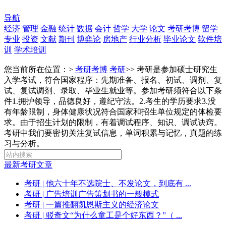
导航
经济
管理
金融
统计
数据
会计
哲学
大学
论文
考研考博
留学
专业
投资
文献
期刊
博弈论
房地产
行业分析
毕业论文
软件培
训
学术培训
您当前所在位置：>
考研考博
考研
>>
考研是参加硕士研究生
入学考试，符合国家程序：先期准备、报名、初试、调剂、复
试、复试调剂、录取、毕业生就业等。参加考研须符合以下条
件1.拥护领导，品德良好，遵纪守法。2.考生的学历要求3.没
有年龄限制，身体健康状况符合国家和招生单位规定的体检要
求。由于招生计划的限制，有着调试程序、知识、调试诀窍。
考研中我们要密切关注复试信息，单词积累与记忆，真题的练
习与分析。
最新考研文章
考研
| 他六十年不选院士、不发论文，到底有 ...
考研
| 广告培训广告策划书的一般模式
考研
| 一篇推翻凯恩斯主义的经济论文
考研
| 驳奇文“为什么童工是个好东西？”（ ...