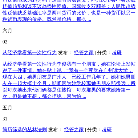
贬值趋势和该不该趋势性贬值。国际收支双顺差：人民币趋势
性贬值缺乏基础汇率是两种货币的比价，也是一种货币以另一
种货币表现的价格。既然是价格，那么 ...
六月
02
从经济学看第一次性行为
发布：
经管之家
| 分类：
考研
从经济学看第一次性行为李俊我有一个朋友，她在论坛上发帖
说了一件事情。她在贴上说，“我有一个死党在广州读大学，
现在大四，她男朋友是广州人，已经工作几年了。她和她男朋
友在一起大概十个月，期间因为她学校离她男朋友那很远，所
以每次她出来他们俩都是住旅馆，每次那男的要求她给第一
次，但是她不想，都会拒绝，因为怕 ...
五月
31
简历筛选的丛林法则
发布：
经管之家
| 分类：
考研