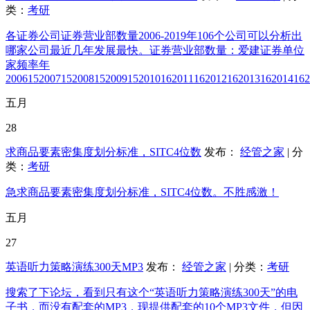
类：
考研
各证券公司证券营业部数量2006-2019年106个公司可以分析出
哪家公司最近几年发展最快。证券营业部数量：爱建证券单位
家频率年
2006152007152008152009152010162011162012162013162014162
五月
28
求商品要素密集度划分标准，SITC4位数
发布：
经管之家
| 分
类：
考研
急求商品要素密集度划分标准，SITC4位数。不胜感激！
五月
27
英语听力策略演练300天MP3
发布：
经管之家
| 分类：
考研
搜索了下论坛，看到只有这个“英语听力策略演练300天”的电
子书，而没有配套的MP3，现提供配套的10个MP3文件，但因