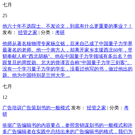
七月
25
他六十年不选院士、不发论文，到底有什么更重要的事业？！
发布：
经管之家
| 分类：
考研
他师从著名核物理专家杨立铭，后来自己成了中国量子力学界
最著名的老师。他一个南方人，却离开家乡支援西北60年，坚
韧奉献人称“西北胡杨”。他在中国量子力学领域有多出名？他
跟复旦的周世勋、北大的曾谨言合称“中国量子力学三剑客”。
没有一个学习量子力学的学生，没看过他写的书，做过他出的
题。他为中国特别是兰州大学 ...
七月
12
广告培训广告策划书的一般模式
发布：
经管之家
| 分类：
考
研
依据广告编辑书的内容要点，参照营销谋划书的一般模式和许
多广告编辑者在实践中总结出来的广告编辑书的格式，我们为