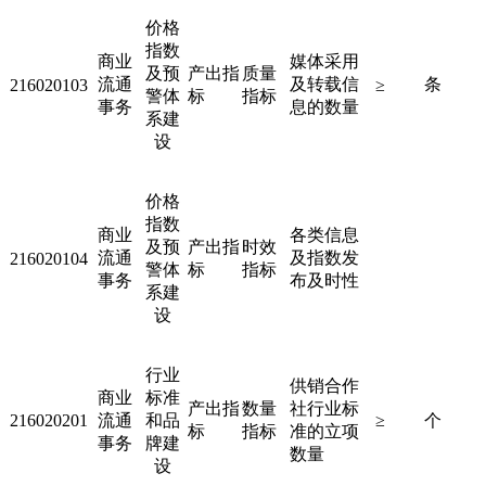
价格
指数
商业
媒体采用
及预
产出指
质量
流通
及转载信
条
216020103
≥
警体
标
指标
事务
息的数量
系建
设
价格
指数
商业
各类信息
及预
产出指
时效
流通
及指数发
216020104
警体
标
指标
事务
布及时性
系建
设
行业
供销合作
商业
标准
产出指
数量
社行业标
216020201
流通
和品
≥
个
标
指标
准的立项
事务
牌建
数量
设