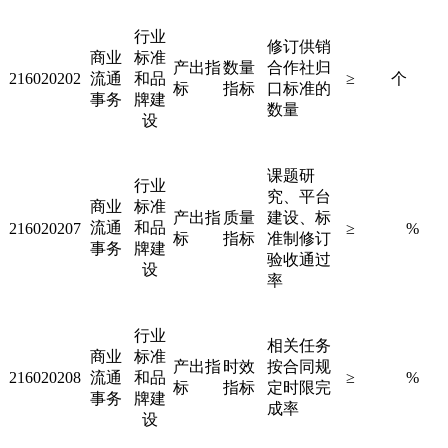
行业
修订供销
商业
标准
产出指
数量
合作社归
216020202
流通
和品
≥
个
标
指标
口标准的
事务
牌建
数量
设
课题研
行业
究、平台
商业
标准
产出指
质量
建设、标
流通
和品
216020207
≥
%
标
指标
准制修订
事务
牌建
验收通过
设
率
行业
相关任务
商业
标准
产出指
时效
按合同规
216020208
流通
和品
≥
%
标
指标
定时限完
事务
牌建
成率
设