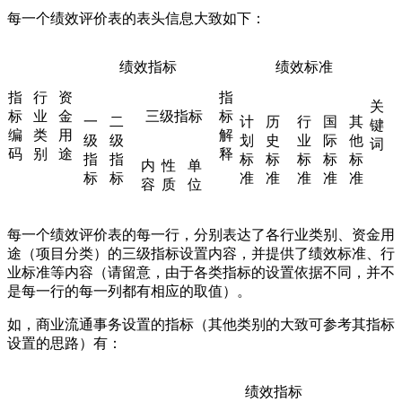
每一个绩效评价表的表头信息大致如下：
绩效指标
绩效标准
指
行
资
指
关
标
业
金
三级指标
标
一
二
计
历
行
国
其
键
编
类
用
解
级
级
划
史
业
际
他
词
码
别
途
释
指
指
标
标
标
标
标
内
性
单
标
标
准
准
准
准
准
容
质
位
每一个绩效评价表的每一行，分别表达了各行业类别、资金用
途（项目分类）的三级指标设置内容，并提供了绩效标准、行
业标准等内容（请留意，由于各类指标的设置依据不同，并不
是每一行的每一列都有相应的取值）。
如，商业流通事务设置的指标（其他类别的大致可参考其指标
设置的思路）有：
绩效指标