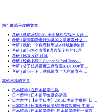
……
您可能感兴趣的文章
考研
| 微信营销2.0：全面解析实战三大步 ...
考研
| 请问消费者行为类的文章该发什么 ...
考研
| 我把一个数理模型从A领域换到B领 ...
考研
| 请问怎么查看R语言某个包的代码
考研
| 风险收益 计算
考研
| 经典书籍：Cooper Seiford Tone- ...
考研
| 父子雄兵百度云盘资源[BD1080P百 ...
考研
| 请问一下，贴现债券与无息债券有 ...
本站推荐的文章
日本留学
| 在日本留学心得
日本留学
| 日本留学生活必需品
日本留学
| 【留学日本】2015日本留学费用_日 ...
日本留学
| 日本海外留学8年来首次增长 中国 ...
日本留学
| 日本留学费用_日本留学费用一览表 ...