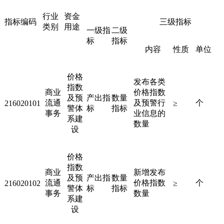
行业
资金
指标编码
三级指标
类别
用途
一级指
二级
标
指标
内容
性质
单位
价格
发布各类
指数
商业
价格指数
及预
产出指
数量
流通
及预警行
个
216020101
≥
警体
标
指标
事务
业信息的
系建
数量
设
价格
指数
商业
新增发布
及预
产出指
数量
流通
价格指数
个
216020102
≥
警体
标
指标
事务
数量
系建
设