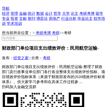
导航
经济
管理
金融
统计
数据
会计
哲学
大学
论文
考研考博
留学
专业
投资
文献
期刊
博弈论
房地产
行业分析
毕业论文
软件培
训
学术培训
您当前所在位置：>
考研考博
考研
>>
考研
财政部门单位项目支出绩效评价：民用航空运输-
发布：
经管之家
| 分类：
考研
财政部门单位项目支出绩效评价：民用航空运输-整理了财政
部门及行政事业单位部门各行各业整体支出绩效评价指标、项
目绩效评价指标体系（来源于财政部发布的2020绩效评价标准
体系）。供大家学习参考和在具体工作过程参 ...
扫码加入金融交流群