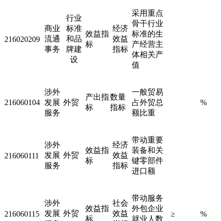
采用重点
行业
骨干行业
商业
标准
经济
效益指
标准的生
流通
和品
效益
216020209
标
产经营主
事务
牌建
指标
体相关产
设
值
涉外
一般贸易
产出指
数量
216060104
发展
外贸
占外贸总
%
标
指标
服务
额比重
带动重要
涉外
经济
效益指
装备和关
发展
外贸
效益
216060111
标
键零部件
服务
指标
进口额
带动服务
涉外
社会
效益指
外包企业
发展
外贸
效益
216060115
≥
%
标
就业人数