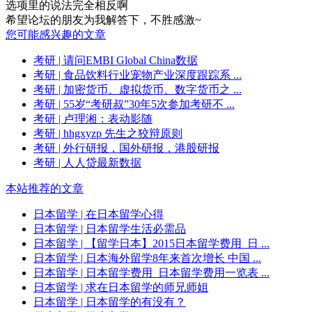
选项里的说法完全相反啊
希望论坛的朋友为我解答下，不胜感激~
您可能感兴趣的文章
考研
| 请问EMBI Global China数据
考研
| 食品饮料行业宠物产业深度跟踪系 ...
考研
| 加密货币、虚拟货币、数字货币之 ...
考研
| 55岁“考研叔”30年5次参加考研不 ...
考研
| 卢理湘：表动影随
考研
| hhgxyzp 先生之狡辩原则
考研
| 外行研报，国外研报，港股研报
考研
| 人人贷最新数据
本站推荐的文章
日本留学
| 在日本留学心得
日本留学
| 日本留学生活必需品
日本留学
| 【留学日本】2015日本留学费用_日 ...
日本留学
| 日本海外留学8年来首次增长 中国 ...
日本留学
| 日本留学费用_日本留学费用一览表 ...
日本留学
| 求在日本留学的师兄师姐
日本留学
| 日本留学的有没有？