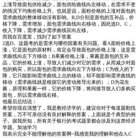
上涨导致面包供给减少，面包供给曲线向左移动，在需求不变
的情况下均衡价格上升。也就是说，面粉价格的上涨对面包的
需求曲线的整体移动没有影响。B,D分别是面包的互补品，价
格下降，需求增加，面包需求曲线向右移动，因此选D。C，
收入下降，需求减少需求曲线应向左移。
而我在百度里，找到了如下答案
2选D。这题考的是需求与哪些因素有关问题。看A面粉价格上
涨，它是面包的原材料，肯定会导致面包的价格上涨，这是需
求曲线向左下方移动；B果酱价格上涨，果酱是面包的互补
品，它的价格上涨，导致人们减少对它的需求，从而减少对面
包的购买，所以面包的需求曲线向左下方移动；C为收入的下
降，它只能影响需求曲线上点的移动，却不能影响需求曲线的
移动（需求曲线就是根据它的变动推导出来的）；D为花生
酱，原理和果酱一样，它的价格下降，将间接导致人们多购买
面包，所以需求曲线右移。
他最后总结说：
希望你现在清楚了，我是教经济学的，建议你对于每道题勤找
答案，万不可亲信没有良好解释的答案，上面就是个典型的例
子。据我所知，所有关于银行的考试题里都会涉及到这类经济
学题。加油学习
我表示完全不能理解他的答案啊~我感觉我的理解和他在A,C