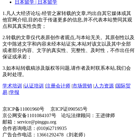
日本留学
| 日本留学
1.凡人大经济论坛-经管之家转载的文章,均出自其它媒体或其
他官网介绍,目的在于传递更多的信息,并不代表本站赞同其观
点和其真实性负责；
2.转载的文章仅代表原创作者观点,与本站无关。其原创性以及
文中陈述文字和内容未经本站证实,本站对该文以及其中全部
或者部分内容、文字的真实性、完整性、及时性，不作出任何
保证或承若；
3.如本站转载稿涉及版权等问题,请作者及时联系本站,我们会
及时处理。
学术培训
|
认证培训
|
注册会计师
|
市场营销
|
人力资源
|
国际贸
易
|
学报
京ICP备11001960号 京ICP证090565号
京公网安备1101084107号 论坛法律顾问：王进律师
邮箱：service@pinggu.org
合作咨询电话：(010)62719935
广告合作电话：13661292478（刘老师）