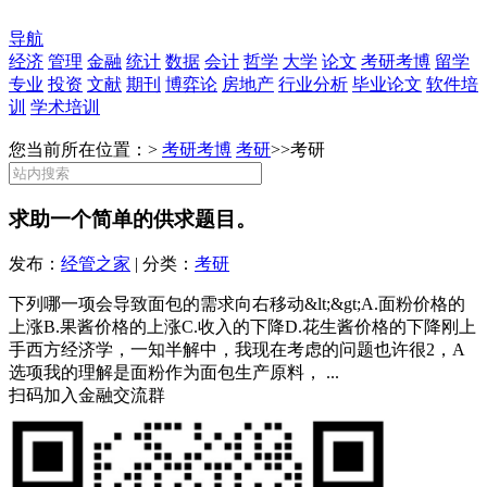
导航
经济
管理
金融
统计
数据
会计
哲学
大学
论文
考研考博
留学
专业
投资
文献
期刊
博弈论
房地产
行业分析
毕业论文
软件培
训
学术培训
您当前所在位置：>
考研考博
考研
>>
考研
求助一个简单的供求题目。
发布：
经管之家
| 分类：
考研
下列哪一项会导致面包的需求向右移动&lt;&gt;A.面粉价格的
上涨B.果酱价格的上涨C.收入的下降D.花生酱价格的下降刚上
手西方经济学，一知半解中，我现在考虑的问题也许很2，A
选项我的理解是面粉作为面包生产原料， ...
扫码加入金融交流群