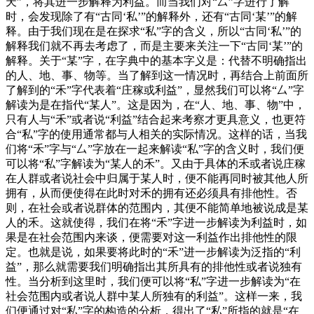
天”，将其进一步解释为利益。而当我们对“厶”字进行了解
时，会发现除了有“古同‘私’”的解释外，还有“古同‘某’”的解
释。由于我们现在是在探求“私”字的含义，所以“古同‘私’”的
解释我们就不再去考虑了，而是主要来关注一下“古同‘某’”的
解释。关于“某”字，在字典中的基本字义是：代替不明确指出
的人、地、事、物等。当了解到这一情况时，再结合上前面所
了解到的“禾”字代表着“庄稼或利益”，显然我们可以将“厶”字
解读为是在指代“某人”。这是因为，在“人、地、事、物”中，
只有人与“禾”或者说“利益”结合起来考察才更具意义，也更符
合“私”字的使用通常都与人相关的实际情况。这样的话，当我
们将“禾”字与“厶”字放在一起来解读“私”字的含义时，我们便
可以将“私”字解读为“某人的禾”。又由于具体的禾或者说庄稼
在人群或者说社会中归属于某人时，便不能再同时被其他人所
拥有，从而便使得在此时对禾的拥有还必须具有排他性。否
则，在社会或者说群体的范围内，其便不能简单地被说成是某
人的禾。这就使得，我们在将“禾”字进一步解读为利益时，如
果是在社会范围内来谈，便需要对这一利益作出排他性的限
定。也就是说，如果要将此时的“禾”进一步解读为泛指的“利
益”，那么就需要我们明确指出其所具有的排他性或者说独有
性。当分析到这里时，我们便可以将“私”字进一步解读为“在
社会范围内或者说人群中某人所独有的利益”。这样一来，我
们便通过对“私”字的构造的分析，得出了“私”所指的就是“在