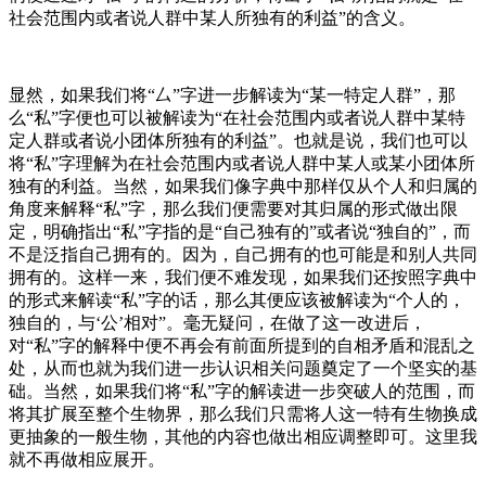
社会范围内或者说人群中某人所独有的利益”的含义。
显然，如果我们将“厶”字进一步解读为“某一特定人群”，那
么“私”字便也可以被解读为“在社会范围内或者说人群中某特
定人群或者说小团体所独有的利益”。也就是说，我们也可以
将“私”字理解为在社会范围内或者说人群中某人或某小团体所
独有的利益。当然，如果我们像字典中那样仅从个人和归属的
角度来解释“私”字，那么我们便需要对其归属的形式做出限
定，明确指出“私”字指的是“自己独有的”或者说“独自的”，而
不是泛指自己拥有的。因为，自己拥有的也可能是和别人共同
拥有的。这样一来，我们便不难发现，如果我们还按照字典中
的形式来解读“私”字的话，那么其便应该被解读为“个人的，
独自的，与‘公’相对”。毫无疑问，在做了这一改进后，
对“私”字的解释中便不再会有前面所提到的自相矛盾和混乱之
处，从而也就为我们进一步认识相关问题奠定了一个坚实的基
础。当然，如果我们将“私”字的解读进一步突破人的范围，而
将其扩展至整个生物界，那么我们只需将人这一特有生物换成
更抽象的一般生物，其他的内容也做出相应调整即可。这里我
就不再做相应展开。