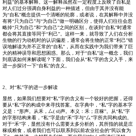
利益”的基本解释。这一解释虽然在一定程度上反映了自私是
对人们过分强调自身利益的一种描述，但由于其并没有能
为“自私”概念提供一个清晰的轮廓，或者说，在其解释中并没
有将“只为自己”与“为自己”做一明确区分，使得人们往往会忽
略掉“只为自己”和“为自己”之间的区别，在谈到“自私”时通常
都会将其直接等同于“利己”。这样一来，就导致了人们在分析
生物的行为动机时的认识偏差，通常会将生物的正常“利己”错
误地解读为并不正常的“自私”，从而在实践中为我们带来了巨
大的精神误导和思想困惑。那么，对于“自私”这一概念，我们
到底该如何来解读呢？下面，我们会从“私”字的含义入手，来
进一步探讨一下“自私”的含义。
2、对“私”字的进一步解读
显然，如果我们想要对“私”字的含义有一个较好的把握，还得
要从“私”字的构成中来寻找答案。在字典中，“私”字的基本字
义是：“形声。从禾，厶( sī)声。本义：禾；庄稼”。从“私”字
的字形结构来看，“私”字是由“禾”字与“厶”字所共同构成的。
对于“禾”字，显然没有什么需要太多分析的，其所指的就是庄
稼或粮食，或者我们也可以联系到以前农业社会的“民以食为