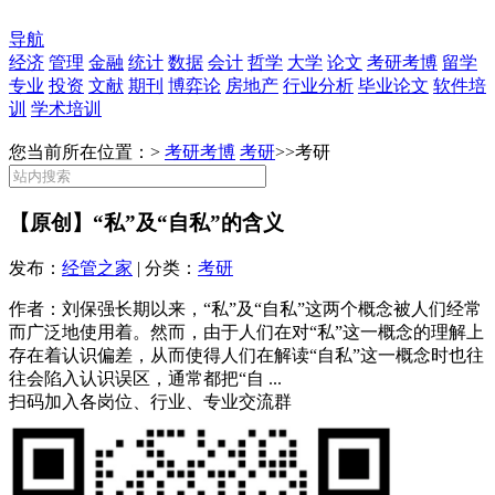
导航
经济
管理
金融
统计
数据
会计
哲学
大学
论文
考研考博
留学
专业
投资
文献
期刊
博弈论
房地产
行业分析
毕业论文
软件培
训
学术培训
您当前所在位置：>
考研考博
考研
>>
考研
【原创】“私”及“自私”的含义
发布：
经管之家
| 分类：
考研
作者：刘保强长期以来，“私”及“自私”这两个概念被人们经常
而广泛地使用着。然而，由于人们在对“私”这一概念的理解上
存在着认识偏差，从而使得人们在解读“自私”这一概念时也往
往会陷入认识误区，通常都把“自 ...
扫码加入各岗位、行业、专业交流群