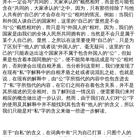
并不一定会与“共同的，大家承认的”截然相对，而是也可能包
含在“共同的，大家承认的”之中。因为，只有那些排除了与他
人共有的“自己的”才会存在与“公”相对的情况。例如：当我们
和外国人谈自己的国家时，这里的“自己的”显然是不会
与“公”截然相对的，而只是与“外国人的”相对。因为，我们的
国家是由我们的全体人民所共同拥有的，当然是不会只是属于
某个人自己的。显然，之所以在这里要使用“自己的”，只是为
了区别于“他人的”或者说“外国人的”。毫无疑问，这里的“自
己的”只能表达出这个国家并不属于包含外国人的“公”，但如
果是包含着本国同胞的“公”，便不能简单地说成是与“公”相对
的，否则便会出现自相矛盾。当分析到这里时，我们便发现了
在现有“私”字解释中的自相矛盾之处或者说混乱之处。也就是
说，在现有的解释中，由“公”字所指代的内容中也包含进去
了“私”字所指代的内容，在它们之间存在着包含关系，并不是
其所描述的完全相对。当了解到这一情况后，便需要我们来对
相应的概念做出进一步认识。然而，由于我们在人们对“公”字
的使用及其解释中并不能找到其包含有“他人的”的含义，所以
我们只能是对“私”字的含义来做一些进一步解读。
至于“自私”的含义，在词典中有“只为自己打算；只图个人的