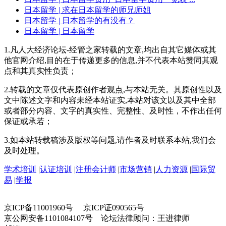
日本留学
| 求在日本留学的师兄师姐
日本留学
| 日本留学的有没有？
日本留学
| 日本留学
1.凡人大经济论坛-经管之家转载的文章,均出自其它媒体或其
他官网介绍,目的在于传递更多的信息,并不代表本站赞同其观
点和其真实性负责；
2.转载的文章仅代表原创作者观点,与本站无关。其原创性以及
文中陈述文字和内容未经本站证实,本站对该文以及其中全部
或者部分内容、文字的真实性、完整性、及时性，不作出任何
保证或承若；
3.如本站转载稿涉及版权等问题,请作者及时联系本站,我们会
及时处理。
学术培训
|
认证培训
|
注册会计师
|
市场营销
|
人力资源
|
国际贸
易
|
学报
京ICP备11001960号 京ICP证090565号
京公网安备1101084107号 论坛法律顾问：王进律师