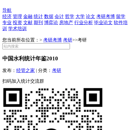
导航
经济
管理
金融
统计
数据
会计
哲学
大学
论文
考研考博
留学
专业
投资
文献
期刊
博弈论
房地产
行业分析
毕业论文
软件培
训
学术培训
您当前所在位置：>
考研考博
考研
>>
考研
中国水利统计年鉴2010
发布：
经管之家
| 分类：
考研
扫码加入统计交流群