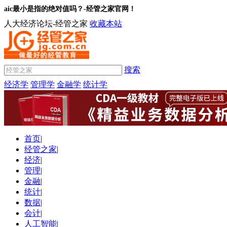
aic最小是指的绝对值吗？-经管之家官网！
人大经济论坛-经管之家
收藏本站
搜索
经济学
管理学
金融学
统计学
首页
|
经管之家
|
经济
|
管理
|
金融
|
统计
|
数据
|
会计
|
人工智能
|