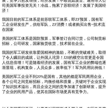
展，竞争力愈发增强，经济发展！不敢说如波音、通用等大公
司美国军事投资无关！冷战，拖累了苏联经济！发展了美国经
济！
我国目前的军工体系是前苏联军工体系，即ZF预算，国有军
工企业研发生产，供给军队，ZF消费！或者购买出售~技术流
在国家
美国的军工体系是国防预算，军事签订合同订货，公司制竞标
招标，公司研发，国家验货收货，技术留在企业。
我国的军工研发依靠爱国精神的激励，不断的突破难关，取得
了令人瞩目的成就，让外国人诧异！J20的横空出世更是令国
人信息倍增！可是随着经济的发展，国有军工企业的弊端也逐
渐显现，机构复杂，人员众多，效率低下！军为民用比例低！
美国的军工企业不到20%是国有，其他的都是军民两用企业，
各个公司之间竞标招标，均衡价格和质量，关键对于企业实现
了知识技术溢出，而且企业之间的竞争加速了创新研发，提升
了企业的民用产品，使其在国际市场更具有竞争力。