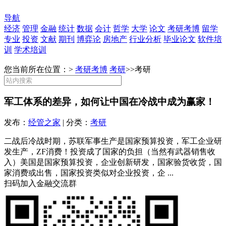
导航
经济
管理
金融
统计
数据
会计
哲学
大学
论文
考研考博
留学
专业
投资
文献
期刊
博弈论
房地产
行业分析
毕业论文
软件培
训
学术培训
您当前所在位置：>
考研考博
考研
>>
考研
军工体系的差异，如何让中国在冷战中成为赢家！
发布：
经管之家
| 分类：
考研
二战后冷战时期，苏联军事生产是国家预算投资，军工企业研
发生产，ZF消费！投资成了国家的负担（当然有武器销售收
入）美国是国家预算投资，企业创新研发，国家验货收货，国
家消费或出售，国家投资类似对企业投资，企 ...
扫码加入金融交流群