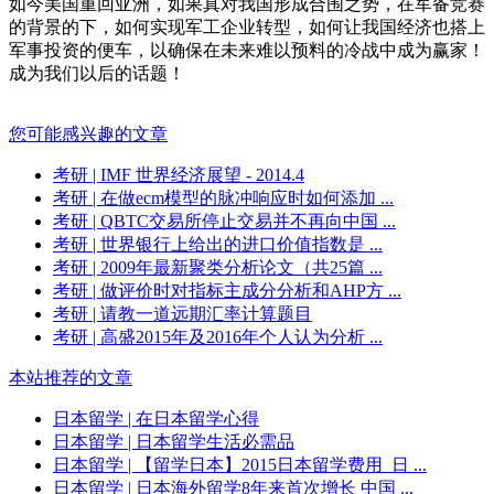
如今美国重回亚洲，如果真对我国形成合围之势，在军备竞赛
的背景的下，如何实现军工企业转型，如何让我国经济也搭上
军事投资的便车，以确保在未来难以预料的冷战中成为赢家！
成为我们以后的话题！
您可能感兴趣的文章
考研
| IMF 世界经济展望 - 2014.4
考研
| 在做ecm模型的脉冲响应时如何添加 ...
考研
| QBTC交易所停止交易并不再向中国 ...
考研
| 世界银行上给出的进口价值指数是 ...
考研
| 2009年最新聚类分析论文（共25篇 ...
考研
| 做评价时对指标主成分分析和AHP方 ...
考研
| 请教一道远期汇率计算题目
考研
| 高盛2015年及2016年个人认为分析 ...
本站推荐的文章
日本留学
| 在日本留学心得
日本留学
| 日本留学生活必需品
日本留学
| 【留学日本】2015日本留学费用_日 ...
日本留学
| 日本海外留学8年来首次增长 中国 ...