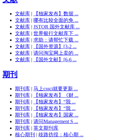
文献库
|
【独家发布】数据 ...
文献库
|
哪有比较全面的免 ...
文献库
|
JSTOR 国外文献库 ...
文献库
|
世界银行文献库下 ...
文献库
|
求助：请帮忙下载 ...
文献库
|
【国外资源】[3-2 ...
文献库
|
请问淘宝网上卖的 ...
文献库
|
【国外文献】[6-6 ...
期刊
期刊库
|
马上cssci就要更新 ...
期刊库
|
【独家发布】《财 ...
期刊库
|
【独家发布】“我 ...
期刊库
|
【独家发布】“我 ...
期刊库
|
【独家发布】国家 ...
期刊库
|
请问Management S ...
期刊库
|
英文期刊库
核心期刊
|
歧路彷徨：核心期 ...