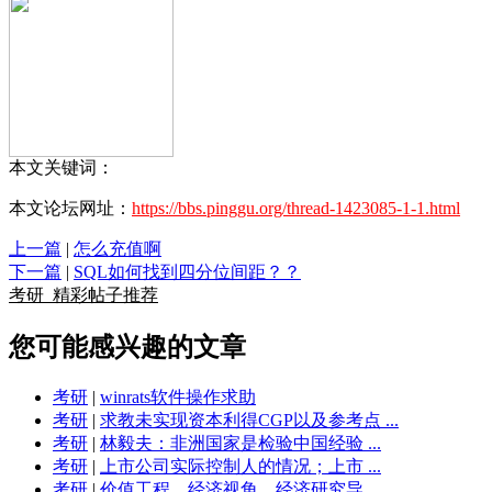
本文关键词：
本文论坛网址：
https://bbs.pinggu.org/thread-1423085-1-1.html
上一篇
|
怎么充值啊
下一篇
|
SQL如何找到四分位间距？？
考研
精彩帖子推荐
您可能感兴趣的文章
考研
|
winrats软件操作求助
考研
|
求教未实现资本利得CGP以及参考点 ...
考研
|
林毅夫：非洲国家是检验中国经验 ...
考研
|
上市公司实际控制人的情况；上市 ...
考研
|
价值工程，经济视角，经济研究导 ...