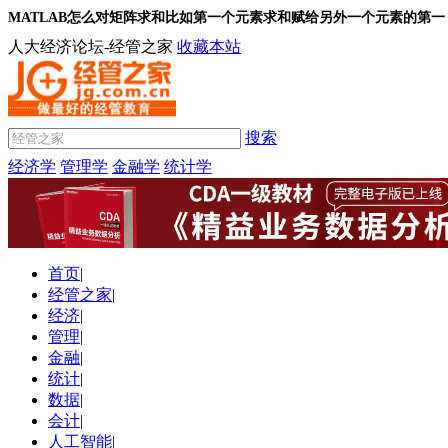
MATLAB怎么对矩阵求和比如第一个元素求和赋给另外一个元素的第一
人大经济论坛-经管之家
收藏本站
搜索
经济学
管理学
金融学
统计学
首页
|
经管之家
|
经济
|
管理
|
金融
|
统计
|
数据
|
会计
|
人工智能
|