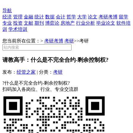
导航
经济
管理
金融
统计
数据
会计
哲学
大学
论文
考研考博
留学
专业
投资
文献
期刊
博弈论
房地产
行业分析
毕业论文
软件培
训
学术培训
您当前所在位置：>
考研考博
考研
>>
考研
请教高手：什么是不完全合约-剩余控制权?
发布：
经管之家
| 分类：
考研
?什么是不完全合约-剩余控制权?
扫码加入各岗位、行业、专业交流群