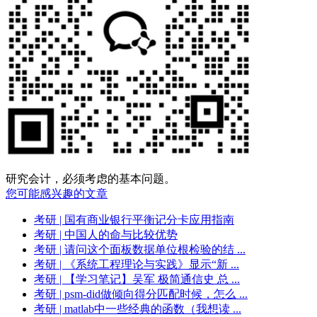
研究会计，必须考虑的基本问题。
您可能感兴趣的文章
考研
| 国有商业银行平衡记分卡应用指南
考研
| 中国人的命与比较优势
考研
| 请问这个面板数据单位根检验的结 ...
考研
| 《系统工程理论与实践》显示“新 ...
考研
| 【学习笔记】吴军 极简通信史 总 ...
考研
| psm-did做倾向得分匹配时候，怎么 ...
考研
| matlab中一些经典的函数（我想读 ...