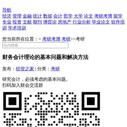
导航
经济
管理
金融
统计
数据
会计
哲学
大学
论文
考研考博
留学
专业
投资
文献
期刊
博弈论
房地产
行业分析
毕业论文
软件培
训
学术培训
您当前所在位置：>
考研考博
考研
>>
考研
财务会计理论的基本问题和解决方法
发布：
经管之家
| 分类：
考研
研究会计，必须考虑的基本问题。
扫码加入财会交流群