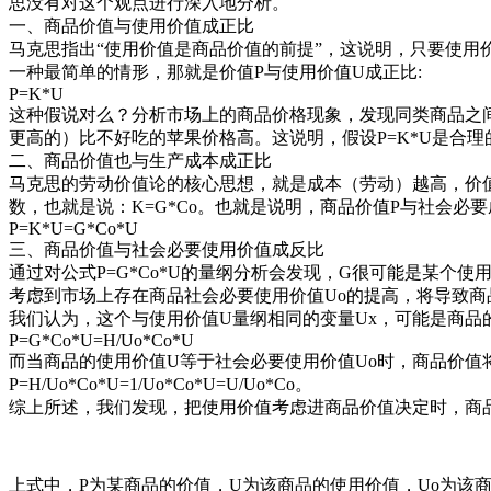
思没有对这个观点进行深入地分析。
一、商品价值与使用价值成正比
马克思指出“使用价值是商品价值的前提”，这说明，只要使用
一种最简单的情形，那就是价值P与使用价值U成正比:
P=K*U
这种假说对么？分析市场上的商品价格现象，发现同类商品之
更高的）比不好吃的苹果价格高。这说明，假设P=K*U是合理
二、商品价值也与生产成本成正比
马克思的劳动价值论的核心思想，就是成本（劳动）越高，价值
数，也就是说：K=G*Co。也就是说明，商品价值P与社会必
P=K*U=G*Co*U
三、商品价值与社会必要使用价值成反比
通过对公式P=G*Co*U的量纲分析会发现，G很可能是某个使
考虑到市场上存在商品社会必要使用价值Uo的提高，将导致
我们认为，这个与使用价值U量纲相同的变量Ux，可能是商品的社会
P=G*Co*U=H/Uo*Co*U
而当商品的使用价值U等于社会必要使用价值Uo时，商品价值将等
P=H/Uo*Co*U=1/Uo*Co*U=U/Uo*Co。
综上所述，我们发现，把使用价值考虑进商品价值决定时，商
上式中，P为某商品的价值，U为该商品的使用价值，Uo为该