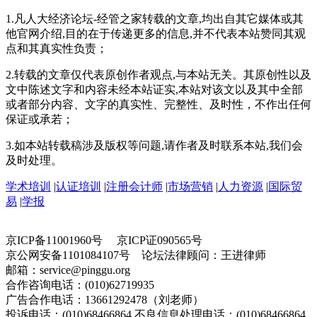
1.凡人大经济论坛-经管之家转载的文章,均出自其它媒体或其
他官网介绍,目的在于传递更多的信息,并不代表本站赞同其观
点和其真实性负责；
2.转载的文章仅代表原创作者观点,与本站无关。其原创性以及
文中陈述文字和内容未经本站证实,本站对该文以及其中全部
或者部分内容、文字的真实性、完整性、及时性，不作出任何
保证或承若；
3.如本站转载稿涉及版权等问题,请作者及时联系本站,我们会
及时处理。
学术培训
|
认证培训
|
注册会计师
|
市场营销
|
人力资源
|
国际贸
易
|
学报
京ICP备11001960号 京ICP证090565号
京公网安备1101084107号 论坛法律顾问：王进律师
邮箱：service@pinggu.org
合作咨询电话：(010)62719935
广告合作电话：13661292478（刘老师）
投诉电话：(010)68466864 不良信息处理电话：(010)68466864