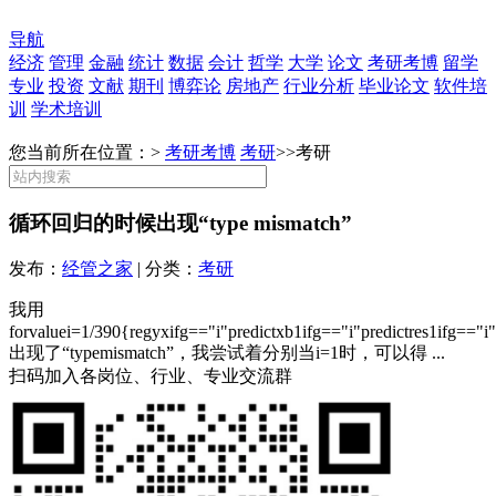
导航
经济
管理
金融
统计
数据
会计
哲学
大学
论文
考研考博
留学
专业
投资
文献
期刊
博弈论
房地产
行业分析
毕业论文
软件培
训
学术培训
您当前所在位置：>
考研考博
考研
>>
考研
循环回归的时候出现“type mismatch”
发布：
经管之家
| 分类：
考研
我用
forvaluei=1/390{regyxifg=="i"predictxb1ifg=="i"predictres1ifg=="i
出现了“typemismatch”，我尝试着分别当i=1时，可以得 ...
扫码加入各岗位、行业、专业交流群