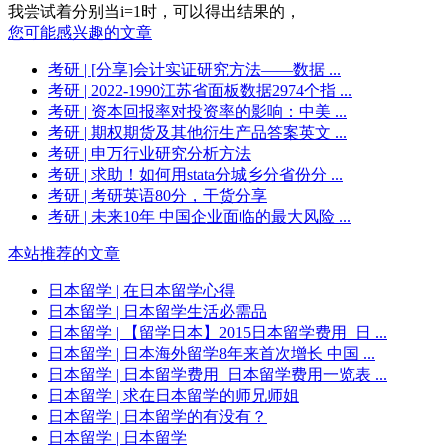
我尝试着分别当i=1时，可以得出结果的，
您可能感兴趣的文章
考研
| [分享]会计实证研究方法——数据 ...
考研
| 2022-1990江苏省面板数据2974个指 ...
考研
| 资本回报率对投资率的影响：中美 ...
考研
| 期权期货及其他衍生产品答案英文 ...
考研
| 申万行业研究分析方法
考研
| 求助！如何用stata分城乡分省份分 ...
考研
| 考研英语80分，干货分享
考研
| 未来10年 中国企业面临的最大风险 ...
本站推荐的文章
日本留学
| 在日本留学心得
日本留学
| 日本留学生活必需品
日本留学
| 【留学日本】2015日本留学费用_日 ...
日本留学
| 日本海外留学8年来首次增长 中国 ...
日本留学
| 日本留学费用_日本留学费用一览表 ...
日本留学
| 求在日本留学的师兄师姐
日本留学
| 日本留学的有没有？
日本留学
| 日本留学