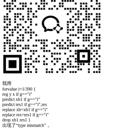
我用
forvalue i=1/390 {
reg y x if g=="i"
predict xb1 if g=="i"
predict res1 if g=="i",res
replace xb=xb1 if g=="i"
replace res=res1 if g=="i"
drop xb1 res1 }
出现了“type mismatch”，