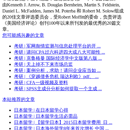
由Kenneth J. Arrow, B. Douglas Bernheim, Martin S. Feldstein,
Daniel L. McFadden, James M. Poterba 和 Robert M. Solow组成
的20佳文章评选委员会，受Robert Moffitt的委命，负责评选
《美国经济评论》创刊100年以来所刊发的最优秀的20篇文
章。
您可能感兴趣的文章
考研
| 军网舆情监测与信息处理平台的开 ...
考研
| 请问CPA过六科进四大或八大可能性 ...
考研
| 克鲁格曼 国际经济学中文版第八版 ...
考研
| 天上掉不下来市场总监
考研
| 案例分析，求助！请问企业应当如 ...
考研
| 《穿越债务危机 瑞达利欧》pdf、 ...
考研
| CFA一级视频及资料
考研
| SPSS主成分分析如何提取一个主成 ...
本站推荐的文章
日本留学
| 在日本留学心得
日本留学
| 日本留学生活必需品
日本留学
| 【留学日本】2015日本留学费用_日 ...
日本留学
| 日本海外留学8年来首次增长 中国 ...