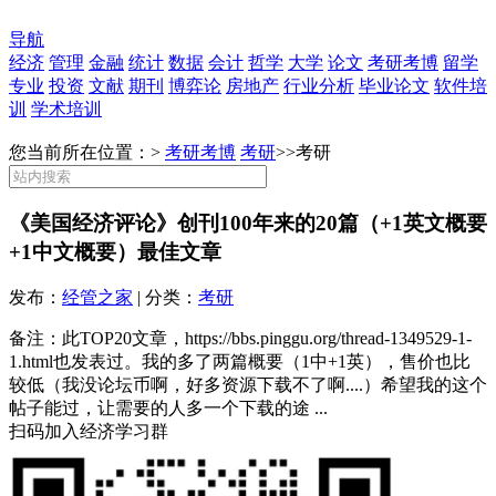
导航
经济
管理
金融
统计
数据
会计
哲学
大学
论文
考研考博
留学
专业
投资
文献
期刊
博弈论
房地产
行业分析
毕业论文
软件培
训
学术培训
您当前所在位置：>
考研考博
考研
>>
考研
《美国经济评论》创刊100年来的20篇（+1英文概要
+1中文概要）最佳文章
发布：
经管之家
| 分类：
考研
备注：此TOP20文章，https://bbs.pinggu.org/thread-1349529-1-
1.html也发表过。我的多了两篇概要（1中+1英），售价也比
较低（我没论坛币啊，好多资源下载不了啊....）希望我的这个
帖子能过，让需要的人多一个下载的途 ...
扫码加入经济学习群