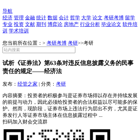
导航
经济
管理
金融
统计
数据
会计
哲学
大学
论文
考研考博
留学
专业
投资
文献
期刊
博弈论
房地产
行业分析
毕业论文
软件培
训
学术培训
您当前所在位置：>
考研考博
考研
>>
考研
试析《证券法》第63条对违反信息披露义务的民事
责任的规定——经济法
发布：
经管之家
| 分类：
考研
内容摘要：投资者的积极参与是证券市场得以存在并持续发展
的前提与动力，因此必须给投资者的合法权益以尽可能多的保
护。然而，现阶段，证券市场上违法行为层出不穷，尤其是证
券发行人等证券市场主体在信息披露过程中 ...
扫码加入财会交流群