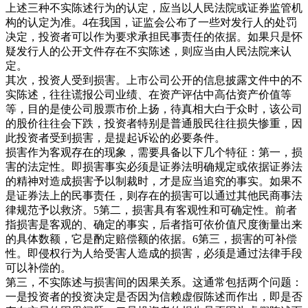
上述三种不实陈述行为的认定，应当以人民法院或证券监管机
构的认定为准。4在我国，证监会公布了一些对发行人的处罚
决定，投资者可以作为要求承担民事责任的依据。如果只是怀
疑发行人的公开文件存在不实陈述，则应当由人民法院来认
定。
其次，投资人受到损害。上市公司公开的信息披露文件中的不
实陈述，往往谎报公司业绩、在资产评估中高估资产价值等
等，目的是使公司股票市价上扬，待真相大白于众时，该公司
的股价往往会下跌，投资者特别是普通股民往往损失惨重，因
此投资者受到损害，是提起诉讼的必要条件。
损害作为客观存在的现象，需要具备以下几个特征：第一，损
害的法定性。即损害事实必须是证券法明确规定或依据证券法
的精神对造成损害予以制裁时，才是应当追究的事实。如果不
是证券法上的民事责任，则存在的损害可以通过其他民商事法
律规范予以救济。5第二，损害具有客观性和可确定性。前者
指损害是客观的、确定的事实，后者指可依价值尺度衡量出来
的具体数额，它是酌定赔偿额的依据。6第三，损害的可补偿
性。即侵权行为人给受害人造成的损害，必须是通过法律手段
可以补偿的。
第三，不实陈述与损害间的因果关系。这通常包括两个问题：
一是投资者的投资决定是否因为信赖虚假陈述而作出，即是否