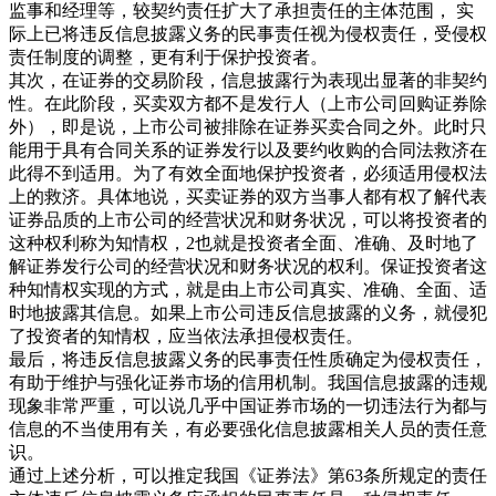
监事和经理等，较契约责任扩大了承担责任的主体范围， 实
际上已将违反信息披露义务的民事责任视为侵权责任，受侵权
责任制度的调整，更有利于保护投资者。
其次，在证券的交易阶段，信息披露行为表现出显著的非契约
性。在此阶段，买卖双方都不是发行人（上市公司回购证券除
外），即是说，上市公司被排除在证券买卖合同之外。此时只
能用于具有合同关系的证券发行以及要约收购的合同法救济在
此得不到适用。为了有效全面地保护投资者，必须适用侵权法
上的救济。具体地说，买卖证券的双方当事人都有权了解代表
证券品质的上市公司的经营状况和财务状况，可以将投资者的
这种权利称为知情权，2也就是投资者全面、准确、及时地了
解证券发行公司的经营状况和财务状况的权利。保证投资者这
种知情权实现的方式，就是由上市公司真实、准确、全面、适
时地披露其信息。如果上市公司违反信息披露的义务，就侵犯
了投资者的知情权，应当依法承担侵权责任。
最后，将违反信息披露义务的民事责任性质确定为侵权责任，
有助于维护与强化证券市场的信用机制。我国信息披露的违规
现象非常严重，可以说几乎中国证券市场的一切违法行为都与
信息的不当使用有关，有必要强化信息披露相关人员的责任意
识。
通过上述分析，可以推定我国《证券法》第63条所规定的责任