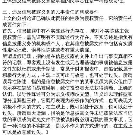
主体违反信息披露义务应承担的民事责任是一种侵权责任。
三．违反信息披露义务的民事责任的构成要件
上文的分析论证已确认此责任的性质为侵权责任，它的责任构
成要件如下：
首先，信息披露中有不实陈述行为存在 。若对不实陈述主张
侵权责任，需先证明有不实陈述行为存在。不实陈述是指负有
信息披露义务的机构或个人，在其信息披露文件中包括有实质
性虚假记载、误导性陈述或者有重大遗漏。
所谓虚假记载，指的是在信息披露的文件上作出与事实真相不
符的记载，即客观上没有发生或无合理基础的事项被信息披露
文件加以杜撰或未予剔除，常见于财务报表中。虚假记载属于
积极行为的方式，主观上既可出与故意，也可处于过失。所谓
误导性陈述，指的是信息披露文件中的某事项虽为真实但由于
表示存在缺陷而易被误解，致使投资者无法获得清晰、正确的
认识。误导性陈述可分为语义模糊歧义型、语义难以理解型和
部分遗漏型三种，它既可表现为积极作为的方式，也可表现为
消极不作为的方式，在主观上，既可以处于故意，也可以处于
过失。所谓重大遗漏，指的是信息披露文件未记载依法应当记
载的事项或为避免文件不致被误解所必须记载的重大事项，它
是一种消极的不实陈述，是以不作为的方式进行的，在主观上
可以是故意或过失。3