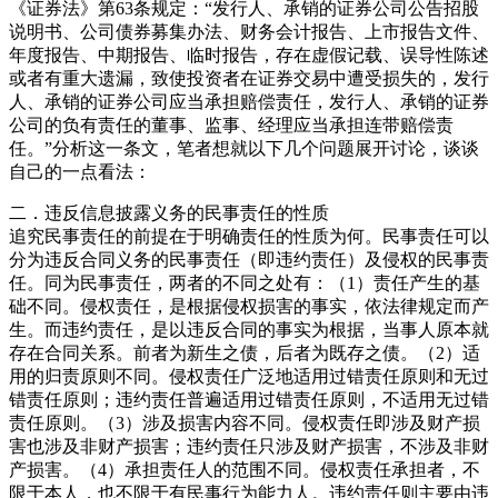
《证券法》第63条规定：“发行人、承销的证券公司公告招股
说明书、公司债券募集办法、财务会计报告、上市报告文件、
年度报告、中期报告、临时报告，存在虚假记载、误导性陈述
或者有重大遗漏，致使投资者在证券交易中遭受损失的，发行
人、承销的证券公司应当承担赔偿责任，发行人、承销的证券
公司的负有责任的董事、监事、经理应当承担连带赔偿责
任。”分析这一条文，笔者想就以下几个问题展开讨论，谈谈
自己的一点看法：
二．违反信息披露义务的民事责任的性质
追究民事责任的前提在于明确责任的性质为何。民事责任可以
分为违反合同义务的民事责任（即违约责任）及侵权的民事责
任。同为民事责任，两者的不同之处有：（1）责任产生的基
础不同。侵权责任，是根据侵权损害的事实，依法律规定而产
生。而违约责任，是以违反合同的事实为根据，当事人原本就
存在合同关系。前者为新生之债，后者为既存之债。（2）适
用的归责原则不同。侵权责任广泛地适用过错责任原则和无过
错责任原则；违约责任普遍适用过错责任原则，不适用无过错
责任原则。（3）涉及损害内容不同。侵权责任即涉及财产损
害也涉及非财产损害；违约责任只涉及财产损害，不涉及非财
产损害。（4）承担责任人的范围不同。侵权责任承担者，不
限于本人，也不限于有民事行为能力人。违约责任则主要由违