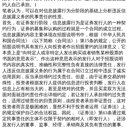
约人自己承担。1
笔者认为，可以在对信息披露行为分阶段的基础上分析违反信
息披露义务的民事责任的性质。
首先，在证券发行阶段，信息披露行为是证券发行人的一种契
约行为，证券的募集和认购的过程就是一个合同的成立过程。
信息披露的内容主要体现在招股说明书中，根据《中华人民共
和国合同法》（以下简称《合同法》）第15条的规定，公开的
招股说明书具有发行人向投资者作出招股要约的法律意义，它
本质上是“向特定人或非特定人发出购买或者销售某种股票的
书面的意思表示”。作出这种意思表示的发行人对于招股说明
书内容的真实性、准确性和完整性负有直接的法律责任，发行
人违反信息披露义务的行为属于在合同订立过程中违反了诚实
信用原则，应当承担缔约过失责任。但是，由于证券交易的特
殊性，投资者根据发行人提供的信息进行投资判断，发行人在
信息上占有相当大的，甚至是绝对的优势，并且买卖双方无法
面对面就违约责任作出详细约定，若让发行人承担缔约过失责
任，适用过错责任的归责原则，由投资者承担举证责任，这对
投资者而言是极困难的，显然不利于投资者运用《证券法》上
的规定保护自己的合法权益。因此，《证券法》第63条通过规
定民事责任的主体不仅限于契约的相对人（即发行人），还涉
及发行人的董事、监事、经理，承销商及其负有责任的董事、