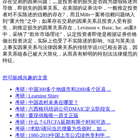
存在交易的因果问题；二是投资者的损失是否因为虚假陈述而
导致，即损失的因果关系。在美国的证券法中，一般推定投资
者对不实陈述的信赖的存在7，而且Mills一案将信赖问题纳入
到“重大性”之中；如果存在交易的因果关系且投资人受有损
失，则推定损失的因果关系存在，Levinson v. Basic, Inc. an案8
中，采纳了“欺诈市场理论”，认定投资者即使是根据证券价格
做出投资决定，实际上也受了不实陈述的影响。9这与英美法
上事实因果关系与法律因果关系的传统学说10已相去甚远，因
果关系链条已被大大简化，从而具有鲜明的特别法法律规范的
特征。
您可能感兴趣的文章
考研
| 中国300多个地级市和2000多个区县 ...
考研
| Learning Shiny
考研
| 中国农村未来在哪里？
考研
| 六西格玛培训公司DMAIC定义阶段实 ...
考研
| 重现俏脸唯一原文正版
考研
| 什么？6月CFA延期有两个时间可选 ...
考研
| [求助]请问当总增量为负值时，如 ...
考研
| 1980-2019中国上市公式绿色专利申 ...