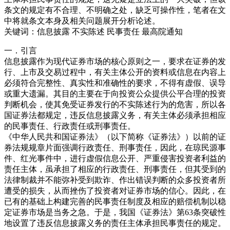
条文的规定有不合理、不明确之处，缺乏可操作性，笔者在文
中将就条文本身及相关问题展开分析论述。
关键词：信息披露 不实陈述 民事责任 最高院通知
一．引言
信息披露作为现代证券市场的核心原则之一，要求在证券的发
行、上市及交易过程中，有关主体公开的资料或信息在内容上
必须符合完整性、真实性和准确性的要求，不得有虚假、误导
或重大遗漏。其目的主要在于向投资公众提供公平合理的投资
判断机会，使其免受证券发行的不实陈述行为的危害，所以各
国证券法都规定，违反信息披露义务，有关主体必须承担相应
的民事责任、行政责任或刑事责任。
《中华人民共和国证券法》（以下简称《证券法》）以前的证
券法规规章片面强调行政责任、刑事责任，因此，在琼民源事
件、红光事件中，进行虚假信息公开、严重侵害投资者利益的
责任主体，虽承担了相应的行政责任、刑事责任，但其受到的
法律制裁并不能弥补受到欺诈、作出错误判断的众多投资者所
遭受的损失，从而挫伤了投资者对证券市场的信心。因此，在
已有的基础上构建完善的民事责任制度及相应的赔偿机制以稳
定证券市场是当务之急。于是，我国《证券法》第63条突破性
地设置了违反信息披露义务的责任主体承担民事责任的规定。