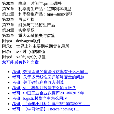
第29章 曲率、时间与quanto调整
第30章 利率衍生产品：短期利率模型
第31章 利率衍生产品：hjm与lmm模型
第32章 再谈互换
第33章 能源与商品衍生产品
第34章 实物期权
第35章 重大金融损失与借鉴
附录a derivagem软件
附录b 世界上的主要期权期货交易所
附录c x≤0时n(x)的取值
附录d x≥0时n(x)的取值
您可能感兴趣的文章
考研
| 数据库里的这些收益率有什么不同 ...
考研
| 关于多元线性回归解释变量的问题
考研
| 关于银行利息收入测算
考研
| state 科学计数法怎么输入呀？
考研
| 中国工业企业数据库2014年2015年
考研
| logistic模型当中怎么用IV
考研
| 【新年小目标】读完这100篇论文， ...
考研
| 【学习笔记】There’s nothing f ...