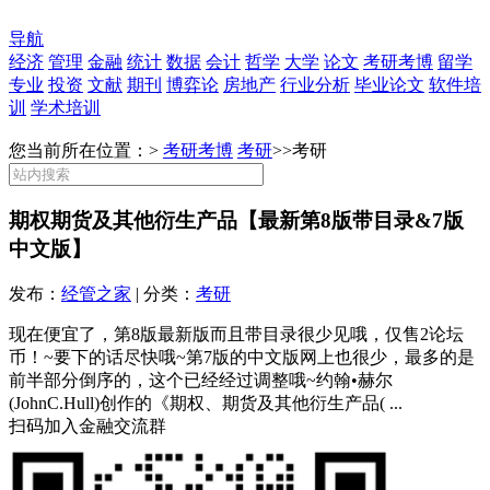
导航
经济
管理
金融
统计
数据
会计
哲学
大学
论文
考研考博
留学
专业
投资
文献
期刊
博弈论
房地产
行业分析
毕业论文
软件培
训
学术培训
您当前所在位置：>
考研考博
考研
>>
考研
期权期货及其他衍生产品【最新第8版带目录&7版
中文版】
发布：
经管之家
| 分类：
考研
现在便宜了，第8版最新版而且带目录很少见哦，仅售2论坛
币！~要下的话尽快哦~第7版的中文版网上也很少，最多的是
前半部分倒序的，这个已经经过调整哦~约翰•赫尔
(JohnC.Hull)创作的《期权、期货及其他衍生产品( ...
扫码加入金融交流群