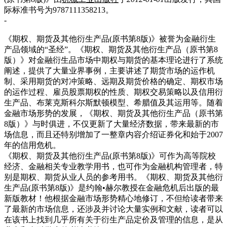
际标准书号为9787111358213。
-
《期权、期货及其他衍生产品(原书第8版)》被誉为金融衍生
产品领域的“圣经”。《期权、期货及其他衍生产品（原书第8
版）》对金融衍生品市场中期权与期货的基本理论进行了系统
阐述，提供了大量业界事例，主要讲述了期货市场的运作机
制、采用期货的对冲策略、远期及期货价格的确定、期权市场
的运作过程、雇员股票期权的性质、期权交易策略以及信用衍
生产品、布莱克斯科尔斯默顿模型、希腊值及其运用等。随着
金融市场形势的发展，《期权、期货及其他衍生产品（原书第
8版）》与时俱进，不仅更新了大量经济数据，带来最新的市
场信息，而且还特别增加了一整章内容介绍证券化和始于2007
年的信用危机。
《期权、期货及其他衍生产品(原书第8版)》可作为高等院校
经济、金融相关专业教学用书，也可作为金融机构管理者，特
别是期权、期货从业人员的参考用书。《期权、期货及其他衍
生产品(原书第8版)》是约翰•赫尔教授在金融危机后出版的最
新版教材！他根据金融市场形势精心地修订，不但给读者带来
了最新的市场信息，还涉及并讨论大量实例和文献，读者可以
在该书上找到几乎所有关于衍生产品定价及管理的信息，是从