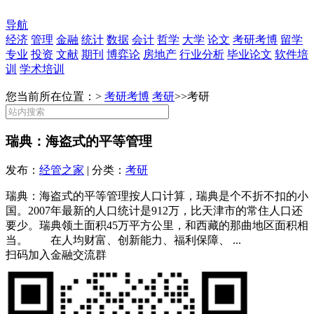
导航
经济
管理
金融
统计
数据
会计
哲学
大学
论文
考研考博
留学
专业
投资
文献
期刊
博弈论
房地产
行业分析
毕业论文
软件培
训
学术培训
您当前所在位置：>
考研考博
考研
>>
考研
瑞典：海盗式的平等管理
发布：
经管之家
| 分类：
考研
瑞典：海盗式的平等管理按人口计算，瑞典是个不折不扣的小
国。2007年最新的人口统计是912万，比天津市的常住人口还
要少。瑞典领土面积45万平方公里，和西藏的那曲地区面积相
当。 在人均财富、创新能力、福利保障、 ...
扫码加入金融交流群