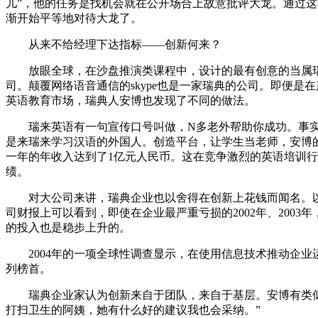
儿”，他的任务是找机会就在公开场合上故意批评大龙。通过
渐开始平等地对待大龙了。
从来不给经理下达指标——创新何来？
放眼全球，在沙盘推演类课程中，设计的最有创意的当属
司。颠覆网络语音通信的skype也是一家瑞典的公司。即便是
英语教育市场，瑞典人安博也发现了不同的做法。
瑞来英语有一句宣传口号叫做，N多老外帮助你成功。事实
是来瑞来学习汉语的外国人。创造平台，让学生当老师，安博
一年的年收入达到了1亿元人民币。这在竞争激烈的英语培训
绩。
对大公司来讲，瑞典企业也以舍得在创新上花钱而闻名。以
司财报上可以看到，即使在企业最严重亏损的2002年、2003年
的投入也是稳步上升的。
2004年的一项全球性调查显示，在使用信息技术推动企业
列榜首。
瑞典企业家认为创新来自于团队，来自于基层。安博有类似
打扫卫生的阿姨，她有什么好的建议我也会采纳。”