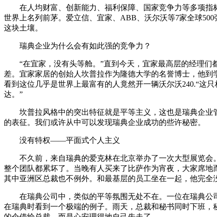
在人均财富、创新能力、福利保障、国家竞争力等多项指
世界上名列前茅。爱立信、宜家、ABB、沃尔沃等7家全球50
这块土壤。
瑞典企业为什么会有如此强的竞争力？
“在宜家，没有头等舱。”直到今天，宜家最高层的经理们
差。宜家家居的创始人坎普拉作为隆德大学的名誉博士，他到
看到这位几乎是世界上最富有的人竟然开一辆沃尔沃240.“这
达。”
坎普拉风格中的突出特征就是平等主义，这也是瑞典企业
的表征。我们或许从中可以发现瑞典企业成功的些许秘密。
没有特权——平面式个人主义
不久前，来自瑞典的爱克林在北京举办了一次大型展览会
整个团队都累坏了。当晚有人买来了比萨作为宵夜，大家席地
其中亚洲区总裁也不例外。和最基层的员工坐在一起，他完全
在瑞典公司中，类似的平等氛围无处不在。一位在瑞典公
在瑞典时看到一个极端的例子。雨天，总裁和秘书同时下班，
的伞借给总裁，而是心安理得地自己先走了。