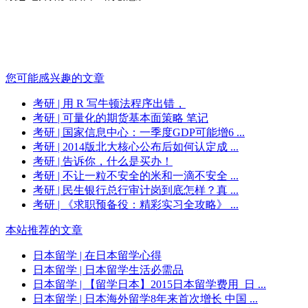
您可能感兴趣的文章
考研
| 用 R 写牛顿法程序出错，
考研
| 可量化的期货基本面策略 笔记
考研
| 国家信息中心：一季度GDP可能增6 ...
考研
| 2014版北大核心公布后如何认定成 ...
考研
| 告诉你，什么是买办！
考研
| 不让一粒不安全的米和一滴不安全 ...
考研
| 民生银行总行审计岗到底怎样？真 ...
考研
| 《求职预备役：精彩实习全攻略》 ...
本站推荐的文章
日本留学
| 在日本留学心得
日本留学
| 日本留学生活必需品
日本留学
| 【留学日本】2015日本留学费用_日 ...
日本留学
| 日本海外留学8年来首次增长 中国 ...