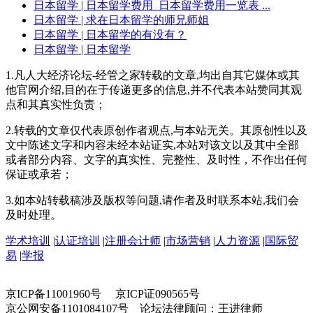
日本留学
| 日本留学费用_日本留学费用一览表 ...
日本留学
| 求在日本留学的师兄师姐
日本留学
| 日本留学的有没有？
日本留学
| 日本留学
1.凡人大经济论坛-经管之家转载的文章,均出自其它媒体或其
他官网介绍,目的在于传递更多的信息,并不代表本站赞同其观
点和其真实性负责；
2.转载的文章仅代表原创作者观点,与本站无关。其原创性以及
文中陈述文字和内容未经本站证实,本站对该文以及其中全部
或者部分内容、文字的真实性、完整性、及时性，不作出任何
保证或承若；
3.如本站转载稿涉及版权等问题,请作者及时联系本站,我们会
及时处理。
学术培训
|
认证培训
|
注册会计师
|
市场营销
|
人力资源
|
国际贸
易
|
学报
京ICP备11001960号 京ICP证090565号
京公网安备1101084107号 论坛法律顾问：王进律师