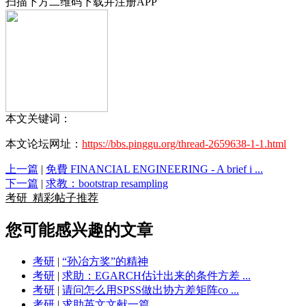
扫描下方二维码下载并注册APP
本文关键词：
本文论坛网址：
https://bbs.pinggu.org/thread-2659638-1-1.html
上一篇
|
免費 FINANCIAL ENGINEERING - A brief i ...
下一篇
|
求教：bootstrap resampling
考研
精彩帖子推荐
您可能感兴趣的文章
考研
|
“孙冶方奖”的精神
考研
|
求助：EGARCH估计出来的条件方差 ...
考研
|
请问怎么用SPSS做出协方差矩阵co ...
考研
|
求助英文文献一篇