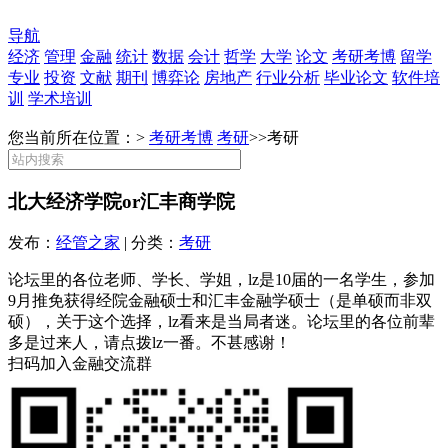
导航
经济
管理
金融
统计
数据
会计
哲学
大学
论文
考研考博
留学
专业
投资
文献
期刊
博弈论
房地产
行业分析
毕业论文
软件培
训
学术培训
您当前所在位置：>
考研考博
考研
>>
考研
北大经济学院or汇丰商学院
发布：
经管之家
| 分类：
考研
论坛里的各位老师、学长、学姐，lz是10届的一名学生，参加
9月推免获得经院金融硕士和汇丰金融学硕士（是单硕而非双
硕），关于这个选择，lz看来是当局者迷。论坛里的各位前辈
多是过来人，请点拨lz一番。不甚感谢！
扫码加入金融交流群