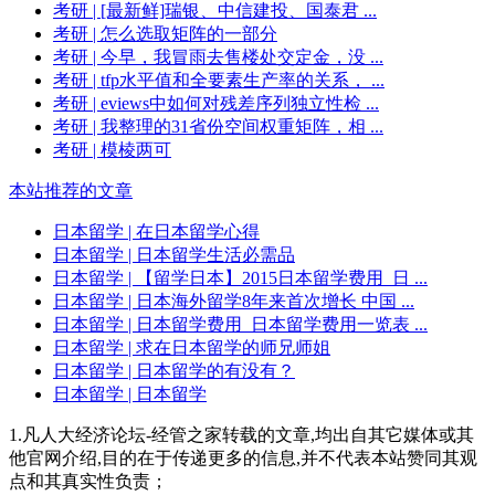
考研
| [最新鲜]瑞银、中信建投、国泰君 ...
考研
| 怎么选取矩阵的一部分
考研
| 今早，我冒雨去售楼处交定金，没 ...
考研
| tfp水平值和全要素生产率的关系， ...
考研
| eviews中如何对残差序列独立性检 ...
考研
| 我整理的31省份空间权重矩阵，相 ...
考研
| 模棱两可
本站推荐的文章
日本留学
| 在日本留学心得
日本留学
| 日本留学生活必需品
日本留学
| 【留学日本】2015日本留学费用_日 ...
日本留学
| 日本海外留学8年来首次增长 中国 ...
日本留学
| 日本留学费用_日本留学费用一览表 ...
日本留学
| 求在日本留学的师兄师姐
日本留学
| 日本留学的有没有？
日本留学
| 日本留学
1.凡人大经济论坛-经管之家转载的文章,均出自其它媒体或其
他官网介绍,目的在于传递更多的信息,并不代表本站赞同其观
点和其真实性负责；