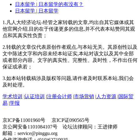
日本留学
| 日本留学的有没有？
日本留学
| 日本留学
1.凡人大经济论坛-经管之家转载的文章,均出自其它媒体或其
他官网介绍,目的在于传递更多的信息,并不代表本站赞同其观
点和其真实性负责；
2.转载的文章仅代表原创作者观点,与本站无关。其原创性以及
文中陈述文字和内容未经本站证实,本站对该文以及其中全部
或者部分内容、文字的真实性、完整性、及时性，不作出任何
保证或承若；
3.如本站转载稿涉及版权等问题,请作者及时联系本站,我们会
及时处理。
学术培训
|
认证培训
|
注册会计师
|
市场营销
|
人力资源
|
国际贸
易
|
学报
京ICP备11001960号 京ICP证090565号
京公网安备1101084107号 论坛法律顾问：王进律师
邮箱：service@pinggu.org
合作咨询电话：(010)62719935