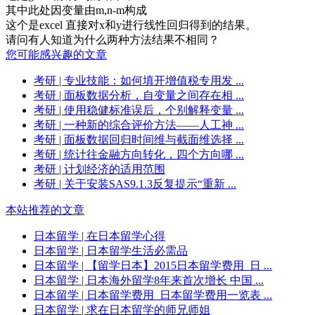
其中此处因变量由m,n-m构成
这个是excel 直接对x和y进行线性回归得到的结果。
请问有人知道为什么两种方法结果不相同？
您可能感兴趣的文章
考研
| 专业技能：如何填开增值税专用发 ...
考研
| 面板数据分析，自变量之间存在相 ...
考研
| 使用稳健标准误后，个别解释变量 ...
考研
| 一种新的综合评价方法——人工神 ...
考研
| 面板数据回归时间维与截面维选择 ...
考研
| 统计往金融方向转化，四个方向哪 ...
考研
| 计划经济的适用范围
考研
| 关于安装SAS9.1.3反复提示“重新 ...
本站推荐的文章
日本留学
| 在日本留学心得
日本留学
| 日本留学生活必需品
日本留学
| 【留学日本】2015日本留学费用_日 ...
日本留学
| 日本海外留学8年来首次增长 中国 ...
日本留学
| 日本留学费用_日本留学费用一览表 ...
日本留学
| 求在日本留学的师兄师姐