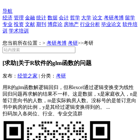
导航
经济
管理
金融
统计
数据
会计
哲学
大学
论文
考研考博
留学
专业
投资
文献
期刊
博弈论
房地产
行业分析
毕业论文
软件培
训
学术培训
您当前所在位置：>
考研考博
考研
>>
考研
[求助]关于R软件的glm函数的问题
发布：
经管之家
| 分类：
考研
用R的glm函数解逻辑回归，但和excel通过逻辑变换变为线性
回归问题再求解的结果不一样。这是数据，x是家庭收入，n是
签订意向书的人数，m是实际购房人数。没标号的是签订意向
书中购房的比例，y是其经过逻辑变换得到的。 ...
扫码加入各岗位、行业、专业交流群