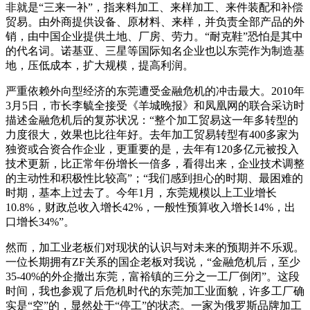
非就是“三来一补”，指来料加工、来样加工、来件装配和补偿
贸易。由外商提供设备、原材料、来样，并负责全部产品的外
销，由中国企业提供土地、厂房、劳力。“耐克鞋”恐怕是其中
的代名词。诺基亚、三星等国际知名企业也以东莞作为制造基
地，压低成本，扩大规模，提高利润。
严重依赖外向型经济的东莞遭受金融危机的冲击最大。2010年
3月5日，市长李毓全接受《羊城晚报》和凤凰网的联合采访时
描述金融危机后的复苏状况：“整个加工贸易这一年多转型的
力度很大，效果也比往年好。去年加工贸易转型有400多家为
独资或合资合作企业，更重要的是，去年有120多亿元被投入
技术更新，比正常年份增长一倍多，看得出来，企业技术调整
的主动性和积极性比较高”；“我们感到担心的时期、最困难的
时期，基本上过去了。今年1月，东莞规模以上工业增长
10.8%，财政总收入增长42%，一般性预算收入增长14%，出
口增长34%”。
然而，加工业老板们对现状的认识与对未来的预期并不乐观。
一位长期拥有ZF关系的国企老板对我说，“金融危机后，至少
35-40%的外企撤出东莞，富裕镇的三分之一工厂倒闭”。这段
时间，我也参观了后危机时代的东莞加工业面貌，许多工厂确
实是“空”的，显然处于“停工”的状态。一家为俄罗斯品牌加工