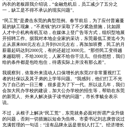
内衣的老板跟我介绍说，“金融危机后，员工减少了五分之
一，缺工是不得不承认的现实问题”。
“民工荒”是袭击东莞的典型范例。春节前后，为了应付普遍蔓
延的缺工现象，“不差钱”的ZF采取了不少紧急措施，比如跟
人才中介机构有机互动，在媒体上登广告等方式，组织型地展
开招聘工作。据我对本地企业家的采访，东莞最低工资迄今为
止从原来800元左右上升到920元左右，再加加班费，民工的月
薪最起码达到2000元，有的还超过3000元。“那些民工变得越
来越聪明，不给2000元，人家不给你干活儿。但你想想，我们
给的条件都是包吃包住，待遇实际上并没有那么差”。
我观察到，依靠外来流动人口保增长的东莞ZF非常重视打工
者的社保以及其子弟的上学等问题。“我感到，他们打工不光
为了自己的一日三餐，很多是为了下一代。所以这几年，我们
会加大民办学校的建设，加大公办学校的招生等，帮助在东莞
的新莞人、外来人解决孩子读书的问题”，市长李毓全表示
说。
不过，从根子上解决“民工荒”，东莞就务必面对所谓产业升级
的问题，否则一切措施以短命为告终。市委书记刘志庚曾说过
充满哲理的一句话：“没有品牌永远是替别人打工”。经济增长