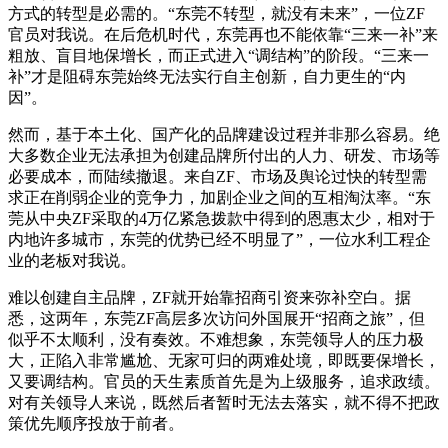
方式的转型是必需的。“东莞不转型，就没有未来”，一位ZF
官员对我说。在后危机时代，东莞再也不能依靠“三来一补”来
粗放、盲目地保增长，而正式进入“调结构”的阶段。“三来一
补”才是阻碍东莞始终无法实行自主创新，自力更生的“内
因”。
然而，基于本土化、国产化的品牌建设过程并非那么容易。绝
大多数企业无法承担为创建品牌所付出的人力、研发、市场等
必要成本，而陆续撤退。来自ZF、市场及舆论过快的转型需
求正在削弱企业的竞争力，加剧企业之间的互相淘汰率。“东
莞从中央ZF采取的4万亿紧急拨款中得到的恩惠太少，相对于
内地许多城市，东莞的优势已经不明显了”，一位水利工程企
业的老板对我说。
难以创建自主品牌，ZF就开始靠招商引资来弥补空白。据
悉，这两年，东莞ZF高层多次访问外国展开“招商之旅”，但
似乎不太顺利，没有奏效。不难想象，东莞领导人的压力极
大，正陷入非常尴尬、无家可归的两难处境，即既要保增长，
又要调结构。官员的天生素质首先是为上级服务，追求政绩。
对有关领导人来说，既然后者暂时无法去落实，就不得不把政
策优先顺序投放于前者。