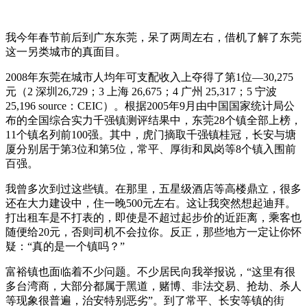
我今年春节前后到广东东莞，呆了两周左右，借机了解了东莞
这一另类城市的真面目。
2008年东莞在城市人均年可支配收入上夺得了第1位—30,275
元（2 深圳26,729；3 上海 26,675；4 广州 25,317；5 宁波
25,196 source：CEIC）。根据2005年9月由中国国家统计局公
布的全国综合实力千强镇测评结果中，东莞28个镇全部上榜，
11个镇名列前100强。其中，虎门摘取千强镇桂冠，长安与塘
厦分别居于第3位和第5位，常平、厚街和凤岗等8个镇入围前
百强。
我曾多次到过这些镇。在那里，五星级酒店等高楼鼎立，很多
还在大力建设中，住一晚500元左右。这让我突然想起迪拜。
打出租车是不打表的，即使是不超过起步价的近距离，乘客也
随便给20元，否则司机不会拉你。反正，那些地方一定让你怀
疑：“真的是一个镇吗？”
富裕镇也面临着不少问题。不少居民向我举报说，“这里有很
多台湾商，大部分都属于黑道，赌博、非法交易、抢劫、杀人
等现象很普遍，治安特别恶劣”。到了常平、长安等镇的街