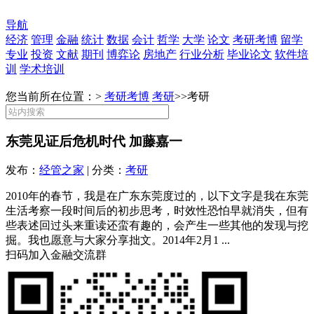
导航
经济
管理
金融
统计
数据
会计
哲学
大学
论文
考研考博
留学
专业
投资
文献
期刊
博弈论
房地产
行业分析
毕业论文
软件培
训
学术培训
您当前所在位置：>
考研考博
考研
>>
考研
东莞见证后危机时代 加藤嘉一
发布：
经管之家
| 分类：
考研
2010年的春节，我是在广东东莞度过的，以下文字是我在东莞
生活考察一段时间后的初步思考，时效性恐怕早就消失，但有
些表述回过头来重读还蛮有趣的，会产生一些其他的发现与挖
掘。我也愿意与大家分享拙文。2014年2月1 ...
扫码加入金融交流群