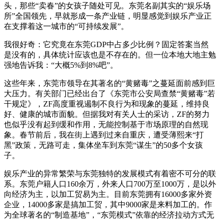
头，那些“卖春”的女孩子随处可见。东莞名副其实的“娱乐场
所”全国领先，早就形成一条产业链，明显感觉到娱乐产业正
在支撑着这一城市的“可持续发展”。
我很好奇：它究竟在东莞GDP中占多少比例？固定答案当然
是没有的，具体统计应该也是不存在的。但一位本地大地主勉
强地告诉我：“大概5%到8%吧”。
这些年来，东莞市领导在其著名的“黄赌毒”之蔓延面前感到巨
大压力。有关部门已经出台了《东莞市公安局查禁“黄赌毒”若
干规定》，ZF高度重视遏制不良行为和现象的蔓延，维持良
好、健康的城市面貌。但据我对有关人士的采访，ZF的努力
也似乎没有起到缓和作用，无能控制基于市场原理的自然现
象。春节前后，我在街上遇到过来自重庆，遭受薄熙来“打
黑”政策，无路可走，集体坐车到东莞“谋生”的50多个女孩
子。
娱乐产业的异常繁荣与东莞独特的发展模式有着密不可分的联
系。东莞户籍人口160余万，外来人口700万至1000万，是以外
向经济为主，以加工贸易为主。目前东莞拥有16000多家外资
企业，14000多家是搞加工贸，其中9000家是来料加工的。作
为全球著名的“制造基地”，“东莞模式”依靠的经济拉动方式无