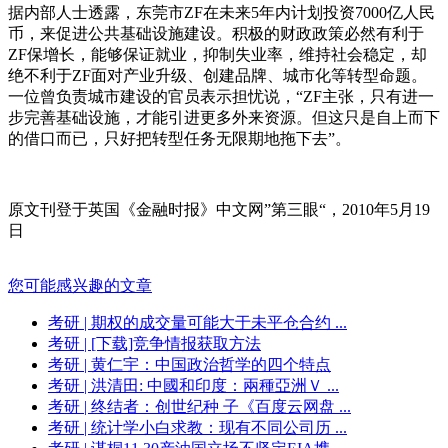
据内部人士透露，东莞市ZF在未来5年内计划投资7000亿人民
币，来促进公共基础设施建设。积极的财政政策必然有利于
ZF保增长，能够保证就业，抑制失业率，维持社会稳定，却
绝不利于ZF面对产业升级、创建品牌、城市化等转型命题。
一位曾负责城市建设的官员表示担忧说，“ZF主张，只有进一
步完善基础设施，才能引进更多外来资源。但这只是自上而下
的借口而已，只好把转型任务无限期地拖下去”。
原文刊登于英国《金融时报》中文网”第三眼“，2010年5月19
日
您可能感兴趣的文章
考研
| 期权的成交量可能大于未平仓合约 ...
考研
| [下载]竞争情报获取方法
考研
| 黄仁宇：中国政治哲学的四个特点
考研
| 洪清田: 中國和印度：兩種亞洲Ｖ ...
考研
| 终结者：创世纪种 子《百度云网盘 ...
考研
| 统计学小白求教：现有不同公司历 ...