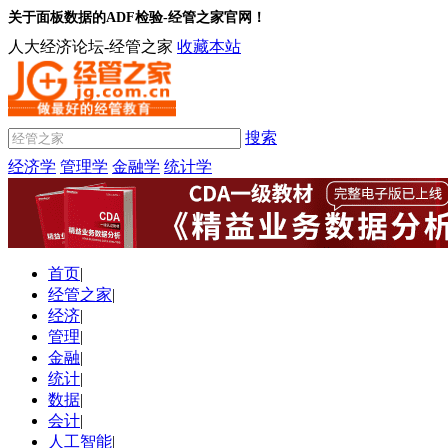
关于面板数据的ADF检验-经管之家官网！
人大经济论坛-经管之家
收藏本站
搜索
经济学
管理学
金融学
统计学
首页
|
经管之家
|
经济
|
管理
|
金融
|
统计
|
数据
|
会计
|
人工智能
|