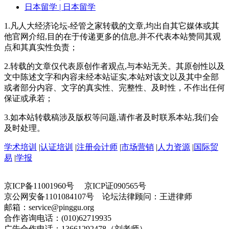
日本留学
| 日本留学
1.凡人大经济论坛-经管之家转载的文章,均出自其它媒体或其
他官网介绍,目的在于传递更多的信息,并不代表本站赞同其观
点和其真实性负责；
2.转载的文章仅代表原创作者观点,与本站无关。其原创性以及
文中陈述文字和内容未经本站证实,本站对该文以及其中全部
或者部分内容、文字的真实性、完整性、及时性，不作出任何
保证或承若；
3.如本站转载稿涉及版权等问题,请作者及时联系本站,我们会
及时处理。
学术培训
|
认证培训
|
注册会计师
|
市场营销
|
人力资源
|
国际贸
易
|
学报
京ICP备11001960号 京ICP证090565号
京公网安备1101084107号 论坛法律顾问：王进律师
邮箱：service@pinggu.org
合作咨询电话：(010)62719935
广告合作电话：13661292478（刘老师）