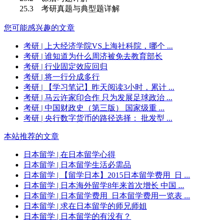
25.3
考研真题与典型题详解
您可能感兴趣的文章
考研
| 上大经济学院VS上海社科院，哪个 ...
考研
| 谁知道为什么周济被免去教育部长
考研
| 行业固定效应回归
考研
| 将一行分成多行
考研
| 【学习笔记】昨天阅读3小时，累计 ...
考研
| 马云许家印合作 只为发展足球政治 ...
考研
| 中国财政史（第三版） 国家级重 ...
考研
| 央行数字货币的路径选择： 批发型 ...
本站推荐的文章
日本留学
| 在日本留学心得
日本留学
| 日本留学生活必需品
日本留学
| 【留学日本】2015日本留学费用_日 ...
日本留学
| 日本海外留学8年来首次增长 中国 ...
日本留学
| 日本留学费用_日本留学费用一览表 ...
日本留学
| 求在日本留学的师兄师姐
日本留学
| 日本留学的有没有？