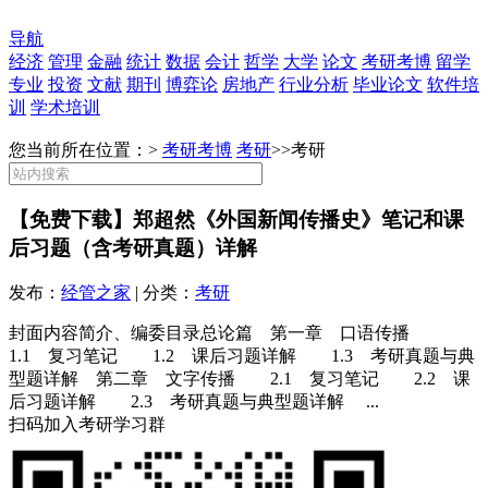
导航
经济
管理
金融
统计
数据
会计
哲学
大学
论文
考研考博
留学
专业
投资
文献
期刊
博弈论
房地产
行业分析
毕业论文
软件培
训
学术培训
您当前所在位置：>
考研考博
考研
>>
考研
【免费下载】郑超然《外国新闻传播史》笔记和课
后习题（含考研真题）详解
发布：
经管之家
| 分类：
考研
封面内容简介、编委目录总论篇 第一章 口语传播
1.1 复习笔记 1.2 课后习题详解 1.3 考研真题与典
型题详解 第二章 文字传播 2.1 复习笔记 2.2 课
后习题详解 2.3 考研真题与典型题详解 ...
扫码加入考研学习群