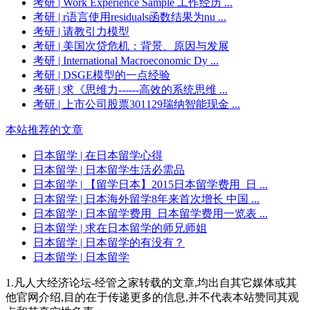
考研
| Work Experience Sample 工作经历 ...
考研
| r语言使用residuals函数结果为nu ...
考研
| 请教引力模型
考研
| 美国次贷危机：背景、原因与发展
考研
| International Macroeconomic Dy ...
考研
| DSGE模型的一点经验
考研
| 求《思维力------高效的系统思维 ...
考研
| 上市公司股票301129瑞纳智能现金 ...
本站推荐的文章
日本留学
| 在日本留学心得
日本留学
| 日本留学生活必需品
日本留学
| 【留学日本】2015日本留学费用_日 ...
日本留学
| 日本海外留学8年来首次增长 中国 ...
日本留学
| 日本留学费用_日本留学费用一览表 ...
日本留学
| 求在日本留学的师兄师姐
日本留学
| 日本留学的有没有？
日本留学
| 日本留学
1.凡人大经济论坛-经管之家转载的文章,均出自其它媒体或其
他官网介绍,目的在于传递更多的信息,并不代表本站赞同其观