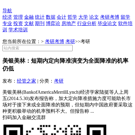
导航
经济
管理
金融
统计
数据
会计
哲学
大学
论文
考研考博
留学
专业
投资
文献
期刊
博弈论
房地产
行业分析
毕业论文
软件培
训
学术培训
您当前所在位置：>
考研考博
考研
>>
考研
美银美林：短期内定向降准演变为全面降准的机率
仍低
发布：
经管之家
| 分类：
考研
美银美林(BankofAmericaMerrillLynch)经济学家陆挺等人上周
五(2014.5.30)发布报告称，加大定向降准措施力度可能助长市
场对于接下来或全面降准的预期，但短期内中国政府要采取这
种更积极举动的机率预料不大。但报告称 ...
扫码加入金融交流群