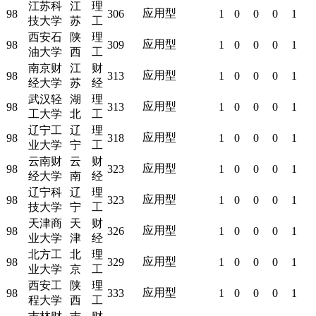
江苏科
江
理
应用型
98
306
1
0
0
0
1
技大学
苏
工
西安石
陕
理
应用型
98
309
1
0
0
0
1
油大学
西
工
南京财
江
财
应用型
98
313
1
0
0
0
1
经大学
苏
经
武汉轻
湖
理
应用型
98
313
1
0
0
0
1
工大学
北
工
辽宁工
辽
理
应用型
98
318
1
0
0
0
1
业大学
宁
工
云南财
云
财
应用型
98
323
1
0
0
0
1
经大学
南
经
辽宁科
辽
理
应用型
98
323
1
0
0
0
1
技大学
宁
工
天津商
天
财
应用型
98
326
1
0
0
0
1
业大学
津
经
北方工
北
理
应用型
98
329
1
0
0
0
1
业大学
京
工
西安工
陕
理
应用型
98
333
1
0
0
0
1
程大学
西
工