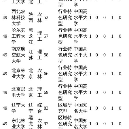
工大学
北
工
型
学
西北农
行业特
中国高
陕
农
49
林科技
52
色研究
水平大
1
0
0
1
0
西
林
大学
型
学
哈尔滨
黑
行业特
中国高
理
49
工程大
龙
57
色研究
水平大
1
0
0
1
0
工
学
江
型
学
南京航
行业特
中国高
江
理
49
空航天
58
色研究
水平大
1
0
0
1
0
苏
工
大学
型
学
行业特
中国高
北京林
北
农
49
66
色研究
水平大
1
0
0
1
0
业大学
京
林
型
学
行业特
中国高
北京邮
北
理
49
69
色研究
水平大
1
0
0
1
0
电大学
京
工
型
学
辽宁大
辽
综
区域研
中国知
49
83
1
0
0
1
0
学
宁
合
究型
名大学
黑
区域特
东北林
农
中国知
49
龙
92
色研究
1
0
0
1
0
业大学
林
名大学