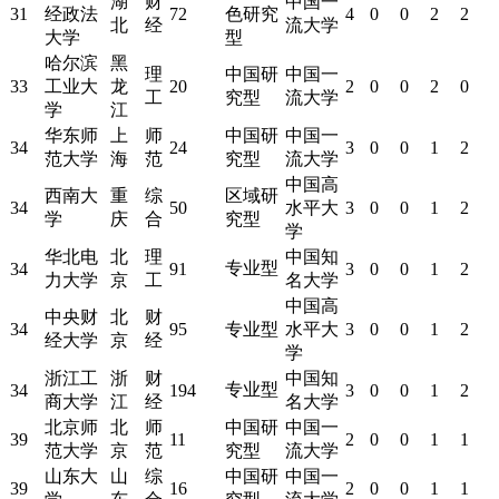
湖
财
中国一
31
经政法
72
色研究
4
0
0
2
2
北
经
流大学
大学
型
哈尔滨
黑
理
中国研
中国一
33
工业大
龙
20
2
0
0
2
0
工
究型
流大学
学
江
华东师
上
师
中国研
中国一
34
24
3
0
0
1
2
范大学
海
范
究型
流大学
中国高
西南大
重
综
区域研
34
50
水平大
3
0
0
1
2
学
庆
合
究型
学
华北电
北
理
中国知
专业型
34
91
3
0
0
1
2
力大学
京
工
名大学
中国高
中央财
北
财
34
95
专业型
水平大
3
0
0
1
2
经大学
京
经
学
浙江工
浙
财
中国知
专业型
34
194
3
0
0
1
2
商大学
江
经
名大学
北京师
北
师
中国研
中国一
39
11
2
0
0
1
1
范大学
京
范
究型
流大学
山东大
山
综
中国研
中国一
39
16
2
0
0
1
1