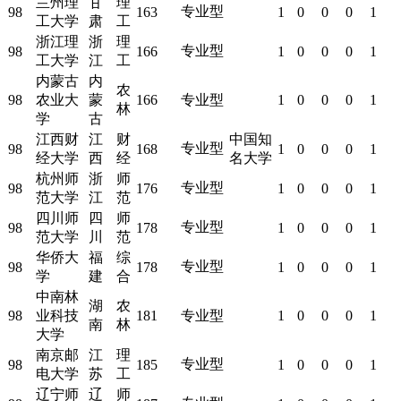
兰州理
甘
理
专业型
98
163
1
0
0
0
1
工大学
肃
工
浙江理
浙
理
专业型
98
166
1
0
0
0
1
工大学
江
工
内蒙古
内
农
98
农业大
蒙
166
专业型
1
0
0
0
1
林
学
古
江西财
江
财
中国知
专业型
98
168
1
0
0
0
1
经大学
西
经
名大学
杭州师
浙
师
专业型
98
176
1
0
0
0
1
范大学
江
范
四川师
四
师
专业型
98
178
1
0
0
0
1
范大学
川
范
华侨大
福
综
专业型
98
178
1
0
0
0
1
学
建
合
中南林
湖
农
98
业科技
181
专业型
1
0
0
0
1
南
林
大学
南京邮
江
理
专业型
98
185
1
0
0
0
1
电大学
苏
工
辽宁师
辽
师