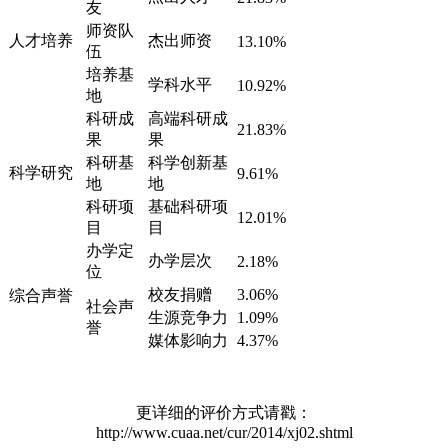
友
师资队
人才培养
杰出师资
13.10%
伍
培养基
学科水平
10.92%
地
科研成
高端科研成
21.83%
果
果
科研基
科学创新基
科学研究
9.61%
地
地
科研项
基础科研项
12.01%
目
目
办学定
办学层次
2.18%
位
校友捐赠
3.06%
综合声誉
社会声
生源竞争力
1.09%
誉
媒体影响力
4.37%
更详细的评价方式请戳：
http://www.cuaa.net/cur/2014/xj02.shtml