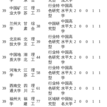
学
东
合
究型
流大学
行业特
中国高
中国矿
江
理
39
35
色研究
水平大
2
0
0
1
1
业大学
苏
工
型
学
中国高
兰州大
甘
综
中国研
39
38
水平大
2
0
0
1
1
学
肃
合
究型
学
行业特
中国高
北京科
北
理
39
39
色研究
水平大
2
0
0
1
1
技大学
京
工
型
学
行业特
中国高
中国地
湖
理
39
44
色研究
水平大
2
0
0
1
1
质大学
北
工
型
学
行业特
中国高
河海大
江
理
39
58
色研究
水平大
2
0
0
1
1
学
苏
工
型
学
行业特
中国高
西南交
四
理
39
61
色研究
水平大
2
0
0
1
1
通大学
川
工
型
学
福州大
福
理
区域研
中国知
39
77
2
0
0
1
1
学
建
工
究型
名大学