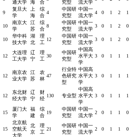
通大学
海
合
究型
流大学
复旦大
上
综
中国研
中国一
9
4
4
0
1
2
1
学
海
合
究型
流大学
南京大
江
综
中国研
中国一
10
8
3
0
1
2
0
学
苏
合
究型
流大学
华中科
湖
理
中国研
中国一
10
12
3
0
1
2
0
技大学
北
工
究型
流大学
中国高
大连理
辽
理
中国研
12
30
水平大
3
0
1
1
1
工大学
宁
工
究型
学
行业特
中国高
南京农
江
农
12
47
色研究
水平大
3
0
1
1
1
业大学
苏
林
型
学
中国高
东北财
辽
财
12
130
专业型
水平大
3
0
1
1
1
经大学
宁
经
学
厦门大
福
综
中国研
中国一
15
19
2
0
1
1
0
学
建
合
究型
流大学
北京航
北
理
中国研
中国一
15
空航天
21
2
0
1
1
0
京
工
究型
流大学
大学