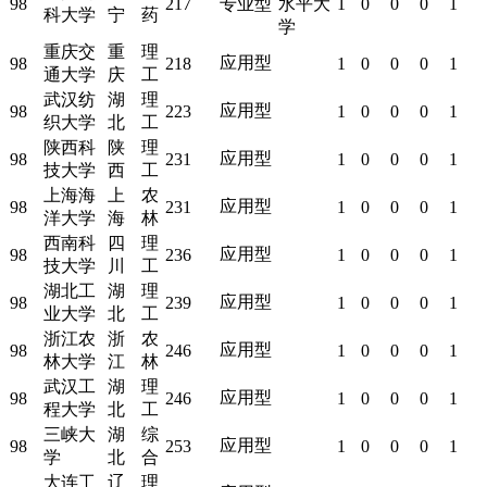
98
217
专业型
水平大
1
0
0
0
1
科大学
宁
药
学
重庆交
重
理
应用型
98
218
1
0
0
0
1
通大学
庆
工
武汉纺
湖
理
应用型
98
223
1
0
0
0
1
织大学
北
工
陕西科
陕
理
应用型
98
231
1
0
0
0
1
技大学
西
工
上海海
上
农
应用型
98
231
1
0
0
0
1
洋大学
海
林
西南科
四
理
应用型
98
236
1
0
0
0
1
技大学
川
工
湖北工
湖
理
应用型
98
239
1
0
0
0
1
业大学
北
工
浙江农
浙
农
应用型
98
246
1
0
0
0
1
林大学
江
林
武汉工
湖
理
应用型
98
246
1
0
0
0
1
程大学
北
工
三峡大
湖
综
应用型
98
253
1
0
0
0
1
学
北
合
大连工
辽
理