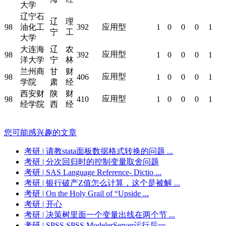
大学
辽宁石
辽
理
98
油化工
392
应用型
1
0
0
0
1
宁
工
大学
大连海
辽
农
应用型
98
392
1
0
0
0
1
洋大学
宁
林
兰州商
甘
财
应用型
98
406
1
0
0
0
1
学院
肃
经
西安财
陕
财
应用型
98
410
1
0
0
0
1
经学院
西
经
您可能感兴趣的文章
考研
| 请教stata面板数据格式转换的问题 ...
考研
| 分次回归时的控制变量取舍问题
考研
| SAS Language Reference- Dictio ...
考研
| 银行破产Z值怎么计算，这个是被解 ...
考研
| On the Holy Grail of “Upside ...
考研
| 开心
考研
| 决策树里面一个变量出线在两个节 ...
考研
| SPSS SPSS ModelerServer运行后一 ...