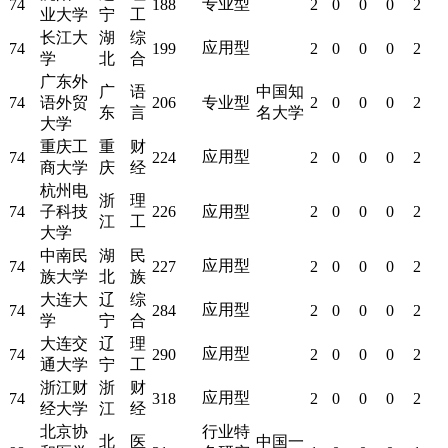
专业型
74
188
2
0
0
0
2
业大学
宁
工
长江大
湖
综
应用型
74
199
2
0
0
0
2
学
北
合
广东外
广
语
中国知
74
语外贸
206
专业型
2
0
0
0
2
东
言
名大学
大学
重庆工
重
财
应用型
74
224
2
0
0
0
2
商大学
庆
经
杭州电
浙
理
74
子科技
226
应用型
2
0
0
0
2
江
工
大学
中南民
湖
民
应用型
74
227
2
0
0
0
2
族大学
北
族
大连大
辽
综
应用型
74
284
2
0
0
0
2
学
宁
合
大连交
辽
理
应用型
74
290
2
0
0
0
2
通大学
宁
工
浙江财
浙
财
应用型
74
318
2
0
0
0
2
经大学
江
经
北京协
行业特
北
医
中国一