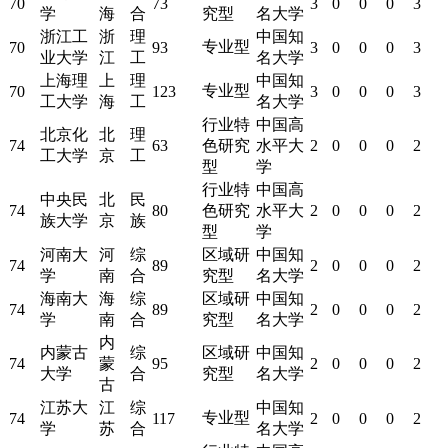
70
73
3
0
0
0
3
学
海
合
究型
名大学
浙江工
浙
理
中国知
专业型
70
93
3
0
0
0
3
业大学
江
工
名大学
上海理
上
理
中国知
专业型
70
123
3
0
0
0
3
工大学
海
工
名大学
行业特
中国高
北京化
北
理
74
63
色研究
水平大
2
0
0
0
2
工大学
京
工
型
学
行业特
中国高
中央民
北
民
74
80
色研究
水平大
2
0
0
0
2
族大学
京
族
型
学
河南大
河
综
区域研
中国知
74
89
2
0
0
0
2
学
南
合
究型
名大学
海南大
海
综
区域研
中国知
74
89
2
0
0
0
2
学
南
合
究型
名大学
内
内蒙古
综
区域研
中国知
74
蒙
95
2
0
0
0
2
大学
合
究型
名大学
古
江苏大
江
综
中国知
专业型
74
117
2
0
0
0
2
学
苏
合
名大学