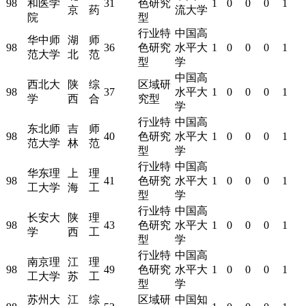
98
和医学
31
色研究
1
0
0
0
1
京
药
流大学
院
型
行业特
中国高
华中师
湖
师
98
36
色研究
水平大
1
0
0
0
1
范大学
北
范
型
学
中国高
西北大
陕
综
区域研
98
37
水平大
1
0
0
0
1
学
西
合
究型
学
行业特
中国高
东北师
吉
师
98
40
色研究
水平大
1
0
0
0
1
范大学
林
范
型
学
行业特
中国高
华东理
上
理
98
41
色研究
水平大
1
0
0
0
1
工大学
海
工
型
学
行业特
中国高
长安大
陕
理
98
43
色研究
水平大
1
0
0
0
1
学
西
工
型
学
行业特
中国高
南京理
江
理
98
49
色研究
水平大
1
0
0
0
1
工大学
苏
工
型
学
苏州大
江
综
区域研
中国知