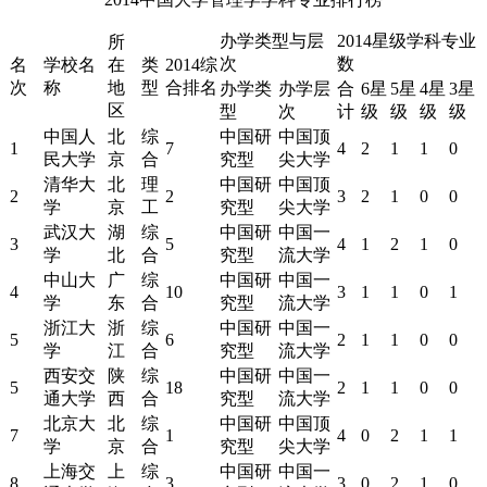
办学类型与层
2014星级学科专业
所
次
数
名
学校名
在
类
2014综
次
称
地
型
合排名
办学类
办学层
合
6星
5星
4星
3星
区
型
次
计
级
级
级
级
中国人
北
综
中国研
中国顶
1
7
4
2
1
1
0
民大学
京
合
究型
尖大学
清华大
北
理
中国研
中国顶
2
2
3
2
1
0
0
学
京
工
究型
尖大学
武汉大
湖
综
中国研
中国一
3
5
4
1
2
1
0
学
北
合
究型
流大学
中山大
广
综
中国研
中国一
4
10
3
1
1
0
1
学
东
合
究型
流大学
浙江大
浙
综
中国研
中国一
5
6
2
1
1
0
0
学
江
合
究型
流大学
西安交
陕
综
中国研
中国一
5
18
2
1
1
0
0
通大学
西
合
究型
流大学
北京大
北
综
中国研
中国顶
7
1
4
0
2
1
1
学
京
合
究型
尖大学
上海交
上
综
中国研
中国一
8
3
3
0
2
1
0