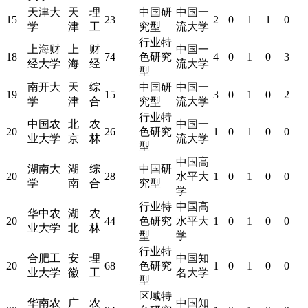
天津大
天
理
中国研
中国一
15
23
2
0
1
1
0
学
津
工
究型
流大学
行业特
上海财
上
财
中国一
18
74
色研究
4
0
1
0
3
经大学
海
经
流大学
型
南开大
天
综
中国研
中国一
19
15
3
0
1
0
2
学
津
合
究型
流大学
行业特
中国农
北
农
中国一
20
26
色研究
1
0
1
0
0
业大学
京
林
流大学
型
中国高
湖南大
湖
综
中国研
20
28
水平大
1
0
1
0
0
学
南
合
究型
学
行业特
中国高
华中农
湖
农
20
44
色研究
水平大
1
0
1
0
0
业大学
北
林
型
学
行业特
合肥工
安
理
中国知
20
68
色研究
1
0
1
0
0
业大学
徽
工
名大学
型
区域特
华南农
广
农
中国知