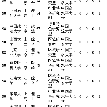
98
52
1
0
0
0
1
学
苏
合
究型
名大学
行业特
中国高
中国石
山
理
98
54
色研究
水平大
1
0
0
0
1
油大学
东
工
型
学
行业特
中国政
北
政
中国一
98
67
色研究
1
0
0
0
1
法大学
京
法
流大学
型
山西大
山
综
区域研
中国知
98
75
1
0
0
0
1
学
西
合
究型
名大学
北京工
北
理
区域研
中国知
98
76
1
0
0
0
1
业大学
京
工
究型
名大学
区域特
中国高
首都医
北
医
98
79
色研究
水平大
1
0
0
0
1
科大学
京
药
型
学
区域特
江南大
江
综
中国知
98
81
色研究
1
0
0
0
1
学
苏
合
名大学
型
行业特
中国高
东华大
上
理
98
82
色研究
水平大
1
0
0
0
1
学
海
工
型
学
太原理
山
理
区域研
中国知