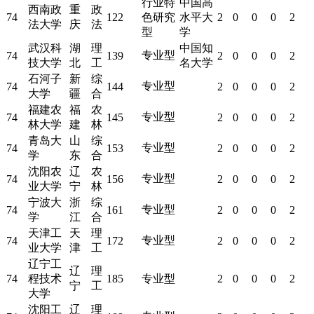
行业特
中国高
西南政
重
政
74
122
色研究
水平大
2
0
0
0
2
法大学
庆
法
型
学
武汉科
湖
理
中国知
专业型
74
139
2
0
0
0
2
技大学
北
工
名大学
石河子
新
综
专业型
74
144
2
0
0
0
2
大学
疆
合
福建农
福
农
专业型
74
145
2
0
0
0
2
林大学
建
林
青岛大
山
综
专业型
74
153
2
0
0
0
2
学
东
合
沈阳农
辽
农
专业型
74
156
2
0
0
0
2
业大学
宁
林
宁波大
浙
综
专业型
74
161
2
0
0
0
2
学
江
合
天津工
天
理
专业型
74
172
2
0
0
0
2
业大学
津
工
辽宁工
辽
理
74
程技术
185
专业型
2
0
0
0
2
宁
工
大学
沈阳工
辽
理