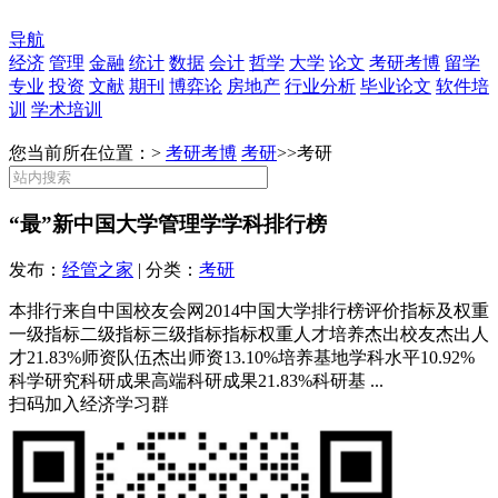
导航
经济
管理
金融
统计
数据
会计
哲学
大学
论文
考研考博
留学
专业
投资
文献
期刊
博弈论
房地产
行业分析
毕业论文
软件培
训
学术培训
您当前所在位置：>
考研考博
考研
>>
考研
“最”新中国大学管理学学科排行榜
发布：
经管之家
| 分类：
考研
本排行来自中国校友会网2014中国大学排行榜评价指标及权重
一级指标二级指标三级指标指标权重人才培养杰出校友杰出人
才21.83%师资队伍杰出师资13.10%培养基地学科水平10.92%
科学研究科研成果高端科研成果21.83%科研基 ...
扫码加入经济学习群