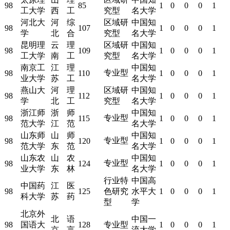
98
85
1
0
0
0
1
工大学
西
工
究型
名大学
河北大
河
综
区域研
中国知
98
107
1
0
0
0
1
学
北
合
究型
名大学
昆明理
云
理
区域研
中国知
98
109
1
0
0
0
1
工大学
南
工
究型
名大学
南京工
江
理
中国知
专业型
98
110
1
0
0
0
1
业大学
苏
工
名大学
燕山大
河
理
区域研
中国知
98
112
1
0
0
0
1
学
北
工
究型
名大学
浙江师
浙
师
中国知
专业型
98
115
1
0
0
0
1
范大学
江
范
名大学
山东师
山
师
中国知
专业型
98
120
1
0
0
0
1
范大学
东
范
名大学
山东农
山
农
中国知
专业型
98
124
1
0
0
0
1
业大学
东
林
名大学
行业特
中国高
中国药
江
医
98
125
色研究
水平大
1
0
0
0
1
科大学
苏
药
型
学
北京外
北
语
中国一
98
国语大
128
专业型
1
0
0
0
1
京
言
流大学