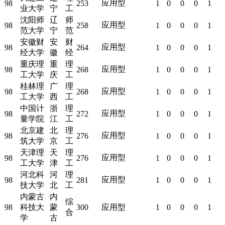
应用型
98
253
1
0
0
0
1
业大学
宁
工
沈阳师
辽
师
应用型
98
258
1
0
0
0
1
范大学
宁
范
安徽财
安
财
应用型
98
264
1
0
0
0
1
经大学
徽
经
重庆理
重
理
应用型
98
268
1
0
0
0
1
工大学
庆
工
桂林理
广
理
应用型
98
268
1
0
0
0
1
工大学
西
工
中国计
浙
理
应用型
98
272
1
0
0
0
1
量学院
江
工
北京建
北
理
应用型
98
276
1
0
0
0
1
筑大学
京
工
天津理
天
理
应用型
98
276
1
0
0
0
1
工大学
津
工
河北科
河
理
应用型
98
281
1
0
0
0
1
技大学
北
工
内蒙古
内
综
98
科技大
蒙
300
应用型
1
0
0
0
1
合
学
古