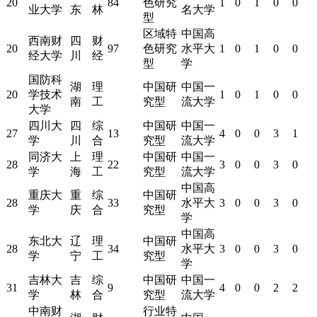
20
84
色研究
1
0
1
0
0
业大学
东
林
名大学
型
区域特
中国高
西南财
四
财
20
97
色研究
水平大
1
0
1
0
0
经大学
川
经
型
学
国防科
湖
理
中国研
中国一
20
学技术
1
0
1
0
0
南
工
究型
流大学
大学
四川大
四
综
中国研
中国一
27
13
4
0
0
3
1
学
川
合
究型
流大学
同济大
上
理
中国研
中国一
28
22
3
0
0
3
0
学
海
工
究型
流大学
中国高
重庆大
重
综
中国研
28
33
水平大
3
0
0
3
0
学
庆
合
究型
学
中国高
东北大
辽
理
中国研
28
34
水平大
3
0
0
3
0
学
宁
工
究型
学
吉林大
吉
综
中国研
中国一
31
9
4
0
0
2
2
学
林
合
究型
流大学
中南财
行业特