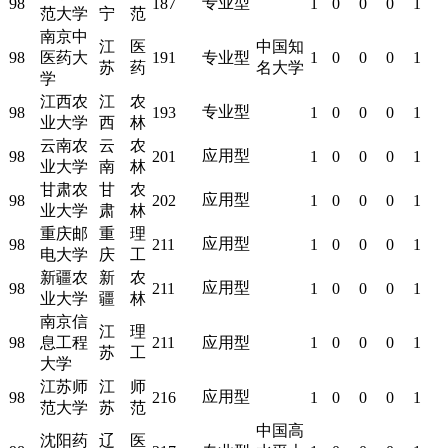
专业型
98
187
1
0
0
0
1
范大学
宁
范
南京中
江
医
中国知
98
医药大
191
专业型
1
0
0
0
1
苏
药
名大学
学
江西农
江
农
专业型
98
193
1
0
0
0
1
业大学
西
林
云南农
云
农
应用型
98
201
1
0
0
0
1
业大学
南
林
甘肃农
甘
农
应用型
98
202
1
0
0
0
1
业大学
肃
林
重庆邮
重
理
应用型
98
211
1
0
0
0
1
电大学
庆
工
新疆农
新
农
应用型
98
211
1
0
0
0
1
业大学
疆
林
南京信
江
理
98
息工程
211
应用型
1
0
0
0
1
苏
工
大学
江苏师
江
师
应用型
98
216
1
0
0
0
1
范大学
苏
范
中国高
沈阳药
辽
医