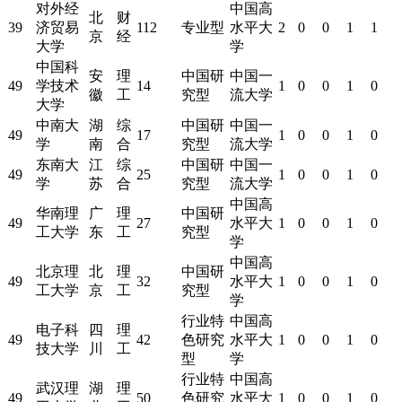
对外经
中国高
北
财
39
济贸易
112
专业型
水平大
2
0
0
1
1
京
经
大学
学
中国科
安
理
中国研
中国一
49
学技术
14
1
0
0
1
0
徽
工
究型
流大学
大学
中南大
湖
综
中国研
中国一
49
17
1
0
0
1
0
学
南
合
究型
流大学
东南大
江
综
中国研
中国一
49
25
1
0
0
1
0
学
苏
合
究型
流大学
中国高
华南理
广
理
中国研
49
27
水平大
1
0
0
1
0
工大学
东
工
究型
学
中国高
北京理
北
理
中国研
49
32
水平大
1
0
0
1
0
工大学
京
工
究型
学
行业特
中国高
电子科
四
理
49
42
色研究
水平大
1
0
0
1
0
技大学
川
工
型
学
行业特
中国高
武汉理
湖
理
49
50
色研究
水平大
1
0
0
1
0