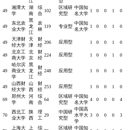
江
型
湘潭大
湖
综
区域研
中国知
49
102
1
0
0
1
0
学
南
合
究型
名大学
黑
东北农
农
中国知
49
龙
119
专业型
1
0
0
1
0
业大学
林
名大学
江
天津财
天
财
应用型
49
206
1
0
0
1
0
经大学
津
经
北京工
北
财
应用型
49
224
1
0
0
1
0
商大学
京
经
哈尔滨
黑
财
49
商业大
龙
248
应用型
1
0
0
1
0
经
学
江
山西财
山
财
应用型
49
253
1
0
0
1
0
经大学
西
经
郑州大
河
综
区域研
中国知
69
64
4
0
0
0
4
学
南
合
究型
名大学
中国高
西北工
陕
理
中国研
70
29
水平大
3
0
0
0
3
业大学
西
工
究型
学
上海大
上
综
区域研
中国知