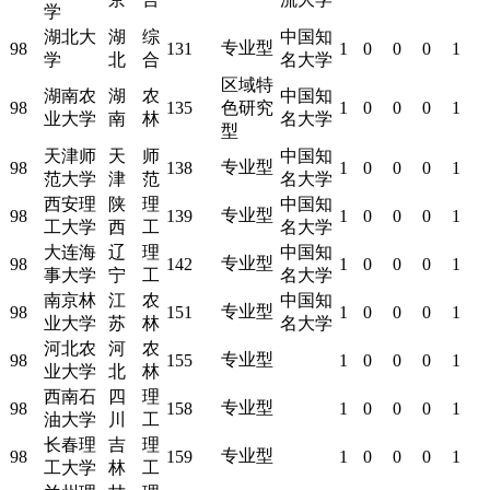
学
湖北大
湖
综
中国知
专业型
98
131
1
0
0
0
1
学
北
合
名大学
区域特
湖南农
湖
农
中国知
98
135
色研究
1
0
0
0
1
业大学
南
林
名大学
型
天津师
天
师
中国知
专业型
98
138
1
0
0
0
1
范大学
津
范
名大学
西安理
陕
理
中国知
专业型
98
139
1
0
0
0
1
工大学
西
工
名大学
大连海
辽
理
中国知
专业型
98
142
1
0
0
0
1
事大学
宁
工
名大学
南京林
江
农
中国知
专业型
98
151
1
0
0
0
1
业大学
苏
林
名大学
河北农
河
农
专业型
98
155
1
0
0
0
1
业大学
北
林
西南石
四
理
专业型
98
158
1
0
0
0
1
油大学
川
工
长春理
吉
理
专业型
98
159
1
0
0
0
1
工大学
林
工