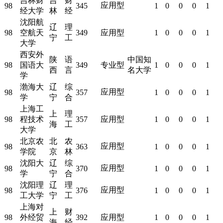
吉林财
吉
财
应用型
98
345
1
0
0
0
1
经大学
林
经
沈阳航
辽
理
98
空航天
349
应用型
1
0
0
0
1
宁
工
大学
西安外
陕
语
中国知
98
国语大
349
专业型
1
0
0
0
1
西
言
名大学
学
渤海大
辽
综
应用型
98
357
1
0
0
0
1
学
宁
合
上海工
上
理
98
程技术
357
应用型
1
0
0
0
1
海
工
大学
北京农
北
农
应用型
98
363
1
0
0
0
1
学院
京
林
沈阳大
辽
综
应用型
98
370
1
0
0
0
1
学
宁
合
沈阳理
辽
理
应用型
98
376
1
0
0
0
1
工大学
宁
工
上海对
上
财
98
外经贸
392
应用型
1
0
0
0
1
海
经