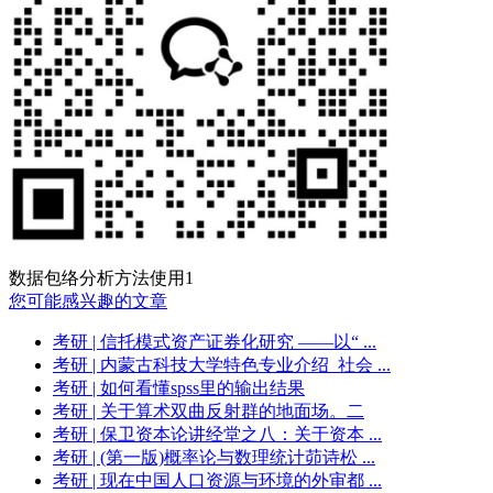
数据包络分析方法使用1
您可能感兴趣的文章
考研
| 信托模式资产证券化研究 ——以“ ...
考研
| 内蒙古科技大学特色专业介绍_社会 ...
考研
| 如何看懂spss里的输出结果
考研
| 关于算术双曲反射群的地面场。二
考研
| 保卫资本论讲经堂之八：关于资本 ...
考研
| (第一版)概率论与数理统计茆诗松 ...
考研
| 现在中国人口资源与环境的外审都 ...