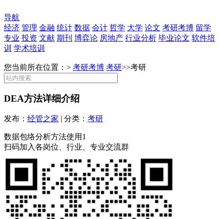
导航
经济
管理
金融
统计
数据
会计
哲学
大学
论文
考研考博
留学
专业
投资
文献
期刊
博弈论
房地产
行业分析
毕业论文
软件培
训
学术培训
您当前所在位置：>
考研考博
考研
>>
考研
DEA方法详细介绍
发布：
经管之家
| 分类：
考研
数据包络分析方法使用1
扫码加入各岗位、行业、专业交流群