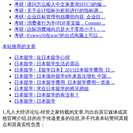
考研
| 请问怎么输入中文来查询SITC3的编 ...
考研
| 关于会计指标分析前进行的指标调 ...
考研
| 企业目标管理包括哪些内容_企业目 ...
考研
| 消费者行为学(PDF英文版，Consum ...
考研
| 边际消费倾向总是大于零而小于1， ...
考研
| Eviews10在win7的台式电脑上可以 ...
本站推荐的文章
日本留学
| 在日本留学心得
日本留学
| 日本留学生活必需品
日本留学
| 【留学日本】2015日本留学费用_日 ...
日本留学
| 日本海外留学8年来首次增长 中国 ...
日本留学
| 日本留学费用_日本留学费用一览表 ...
日本留学
| 求在日本留学的师兄师姐
日本留学
| 日本留学的有没有？
日本留学
| 日本留学
1.凡人大经济论坛-经管之家转载的文章,均出自其它媒体或其
他官网介绍,目的在于传递更多的信息,并不代表本站赞同其观
点和其真实性负责；