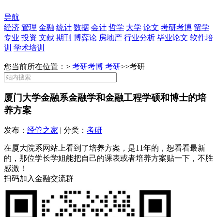
导航
经济
管理
金融
统计
数据
会计
哲学
大学
论文
考研考博
留学
专业
投资
文献
期刊
博弈论
房地产
行业分析
毕业论文
软件培
训
学术培训
您当前所在位置：>
考研考博
考研
>>
考研
厦门大学金融系金融学和金融工程学硕和博士的培
养方案
发布：
经管之家
| 分类：
考研
在厦大院系网站上看到了培养方案，是11年的，想看看最新
的，那位学长学姐能把自己的课表或者培养方案贴一下，不胜
感激！
扫码加入金融交流群