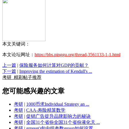
本文关键词：
本文论坛网址：
https://bbs.pinggu.org/thread-3561133-1-1.html
上一篇
|
保险服务如何计算对GDP的贡献？
下一篇
|
Improving the estimation of Kendall's ...
考研
精彩帖子推荐
您可能感兴趣的文章
考研
|
1000币求Individual Strategy an ...
考研
|
CAA-寿险精算数学
考研
|
促销广告提升品牌影响力的秘诀
考研
|
全国31个省份全国31个省份液化天 ...
考研
|
grpreg()包中组参数group如何设置 ...