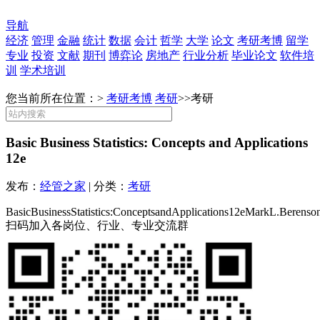
导航
经济
管理
金融
统计
数据
会计
哲学
大学
论文
考研考博
留学
专业
投资
文献
期刊
博弈论
房地产
行业分析
毕业论文
软件培
训
学术培训
您当前所在位置：>
考研考博
考研
>>
考研
Basic Business Statistics: Concepts and Applications
12e
发布：
经管之家
| 分类：
考研
BasicBusinessStatistics:ConceptsandApplications12eMarkL.Berens
扫码加入各岗位、行业、专业交流群