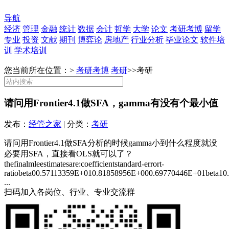
导航
经济
管理
金融
统计
数据
会计
哲学
大学
论文
考研考博
留学
专业
投资
文献
期刊
博弈论
房地产
行业分析
毕业论文
软件培
训
学术培训
您当前所在位置：>
考研考博
考研
>>
考研
请问用Frontier4.1做SFA，gamma有没有个最小值
发布：
经管之家
| 分类：
考研
请问用Frontier4.1做SFA分析的时候gamma小到什么程度就没
必要用SFA，直接看OLS就可以了？
thefinalmleestimatesare:coefficientstandard-errort-
ratiobeta00.57113359E+010.81858956E+000.69770446E+01beta10
...
扫码加入各岗位、行业、专业交流群