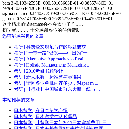
beta 3 -0.19342595E+000.50165603E-01 -0.38557486E+01
beta 4 -0.65444207E+000.25047291E+00 -0.26128257E+01
sigma-squared0.34403775E+000.77695311E-010.44280376E+01
gamma 0.38141708E+000.26395278E+000.14450201E+01
这个结果的话gamma会不会太小了？……
初学者……，十分感谢各位的任何帮助！
您可能感兴趣的文章
考研
| 科技论文规范写作的标题要求
考研
| “一带一路”倡议——中国的“一 ...
考研
| Alternative Approaches to Eval ...
考研
| Holistic Management: Managing ...
考研
| 2010考研书籍转让
考研
| 新人求教：标准差与标准误
考研
| 请问各位单机内存多少，对spss m ...
考研
| 【行业】中国城市群六大新一线与 ...
本站推荐的文章
日本留学
| 在日本留学心得
日本留学
| 日本留学生活必需品
日本留学
| 【留学日本】2015日本留学费用_日 ...
日本留学
| 日本海外留学8年来首次增长 中国 ...