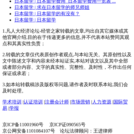
日本留学
| 日本留学费用_日本留学费用一览表 ...
日本留学
| 求在日本留学的师兄师姐
日本留学
| 日本留学的有没有？
日本留学
| 日本留学
1.凡人大经济论坛-经管之家转载的文章,均出自其它媒体或其
他官网介绍,目的在于传递更多的信息,并不代表本站赞同其观
点和其真实性负责；
2.转载的文章仅代表原创作者观点,与本站无关。其原创性以及
文中陈述文字和内容未经本站证实,本站对该文以及其中全部
或者部分内容、文字的真实性、完整性、及时性，不作出任何
保证或承若；
3.如本站转载稿涉及版权等问题,请作者及时联系本站,我们会
及时处理。
学术培训
|
认证培训
|
注册会计师
|
市场营销
|
人力资源
|
国际贸
易
|
学报
京ICP备11001960号 京ICP证090565号
京公网安备1101084107号 论坛法律顾问：王进律师