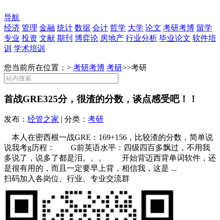
导航
经济
管理
金融
统计
数据
会计
哲学
大学
论文
考研考博
留学
专业
投资
文献
期刊
博弈论
房地产
行业分析
毕业论文
软件培
训
学术培训
您当前所在位置：>
考研考博
考研
>>
考研
首战GRE325分，很渣的分数，谈点感受吧！！
发布：
经管之家
| 分类：
考研
本人在密西根一战GRE：169+156，比较渣的分数，简单说
说我考g历程： G前英语水平：四级四百多飘过，不用我
多说了，说多了都是泪。。。 开始背迈西背单词软件，还
是很有用的，而且一定要早上背，相信我，这是 ...
扫码加入各岗位、行业、专业交流群