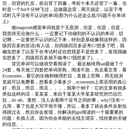
完，但背的扎实，前后背了四遍，考前十来天还背了一遍，当
时是一个list十分钟飞过，边做题边背，两天搞定，以至于考
试时几乎没有不认识的单词(那为什么还这么低?问题不在单词
上)
做magoosh感觉单词就是个无底洞，但是，但是，但是，
我觉得无论做什么， 一定要记下你碰到的不认识的单词，切
记啊，一定要把不认识的记下来，特别是基础像我这样的，四
级四百多的笑话(有人说，你四级四百多还考G?想多了吧，我
确实想多了以至于在考试时还在想我是不是想多了，发现我确
实想多了，四级四百多就不能考G?我想多了)。。。
背完单词可以做填空看阅读了， 最近杨琦用sat题做了个
24套，每天做三四套把单词弄熟，阅读不急，先去看文章，看
Economist，看它的生物和物理栏目，直接上官网，用无痕浏
览就可以免费看，想看多少看多少，economist上英语用的真心
好，而且，而且，而且，，，，我举个例子：它的文章有很多
类似这样的话：某某某，来自于某某大学某某研究所巴拉巴
拉，do sth。显然，没人会看两个逗号之间的事，why?没有一
点用，看了也是大写字母不懂，所以，看多了就会条件反射似
得跳过去，然后你会发现，你解决的gre阅读的一个最重要的
问题：长插入语。因为你会本能的去找主谓宾，找你要的关键
的信息。。