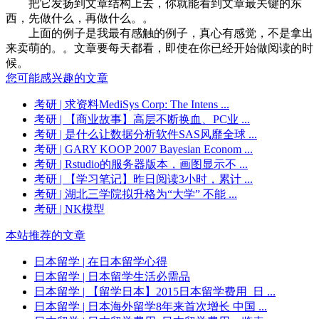
把它发扬到文章结构上去，你就能看到文章最关键的东
西，先做什么，再做什么。。
上面的例子是我最有感触的例子，真心有感觉，不是拿出
来卖萌的。。文章要每天都看，即使在你已经开始做阅读的时
候。
您可能感兴趣的文章
考研
| 求资料MediSys Corp: The Intens ...
考研
| 【商业故事】高层不断换血、PC业 ...
考研
| 是什么让数据分析软件SAS风靡全球 ...
考研
| GARY KOOP 2007 Bayesian Econom ...
考研
| Rstudio的服务器版本，画图显示不 ...
考研
| 【学习笔记】昨日阅读3小时，累计 ...
考研
| 湖北三学院拟升格为“大学” 不能 ...
考研
| NK模型
本站推荐的文章
日本留学
| 在日本留学心得
日本留学
| 日本留学生活必需品
日本留学
| 【留学日本】2015日本留学费用_日 ...
日本留学
| 日本海外留学8年来首次增长 中国 ...