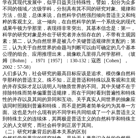
学在其现代发展中，似乎日益关注特殊性，譬如，划分为众多
不同的领域／次级学科，分别具有其不同的研究对象、规律和
方法，但是，总体来说，自然科学仍然强烈倾向普适主义和纯
粹的客观主义。这一倾向，在自然科学的第一个系统化的现代
成果牛顿力学那里，表现得非常突出。其基本信念是：第一，
科学的研究对象是外在于研究者并永恒存在的，不带有主观因
素；第二，认为自然世界是被几个关键普适规律所支配的；第
三，认为关于自然世界的命题与判断可以由可确定的几个基本
公理的组合、应用推理出来，就像欧几里得几何学那样。（玻
姆［Bohm］， 1971［1957］：130-132；寇恩［Cohen］，
2002：57-58）
人们多认为，社会研究的最高目标应该是追求、模仿像自然科
学那样的普适主义。殊不知，正是普适和特殊以及客观和主观
的并存实际才足以说明人与物质世界的不同。其中关键不在于
排除特殊而简单偏重普适规律，而在于同时看到普遍性和特殊
性的并存以及其间的异同和互动。关乎真实人间世界的抽象应
该同时照顾到普遍和特殊，而不是把两者简单化约为其单一方
面。这也是为什么现有的不同学科共同组成了一个从普适主义
到特殊主义的连续体，其两极是普适主义的自然科学和特殊主
义的人文研究，而社会科学则正居于其间。
（二）研究对象背后的基本关系的区别