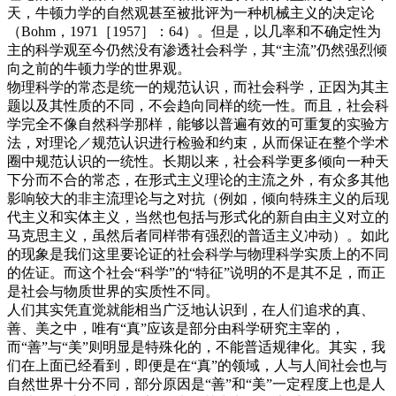
天，牛顿力学的自然观甚至被批评为一种机械主义的决定论
（Bohm，1971［1957］：64）。但是，以几率和不确定性为
主的科学观至今仍然没有渗透社会科学，其“主流”仍然强烈倾
向之前的牛顿力学的世界观。
物理科学的常态是统一的规范认识，而社会科学，正因为其主
题以及其性质的不同，不会趋向同样的统一性。而且，社会科
学完全不像自然科学那样，能够以普遍有效的可重复的实验方
法，对理论／规范认识进行检验和约束，从而保证在整个学术
圈中规范认识的一统性。长期以来，社会科学更多倾向一种天
下分而不合的常态，在形式主义理论的主流之外，有众多其他
影响较大的非主流理论与之对抗（例如，倾向特殊主义的后现
代主义和实体主义，当然也包括与形式化的新自由主义对立的
马克思主义，虽然后者同样带有强烈的普适主义冲动）。如此
的现象是我们这里要论证的社会科学与物理科学实质上的不同
的佐证。而这个社会“科学”的“特征”说明的不是其不足，而正
是社会与物质世界的实质性不同。
人们其实凭直觉就能相当广泛地认识到，在人们追求的真、
善、美之中，唯有“真”应该是部分由科学研究主宰的，
而“善”与“美”则明显是特殊化的，不能普适规律化。其实，我
们在上面已经看到，即便是在“真”的领域，人与人间社会也与
自然世界十分不同，部分原因是“善”和“美”一定程度上也是人