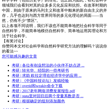
科学学科（包括历史学）的理论。也正因为如此，在社会科学
领域我们会看到对其的众多多元化反应和抗拒。在改革时期的
中国，则由于原来的马列主义和改革中舶来的新自由主义的并
存，几乎也达到与西方世界同等的多元化理论的局面——当
然，仍有不少“禁区”。
以上各项不同说明，我们不该也不能简单地把社会科学等同于
自然科学，不能简单地模仿自然科学、简单地运用其理论和方
法于社会科学。
【有奖讨论】
你赞同本文对社会科学和自然科学研究方法的理解吗？说说你
的看法~~
您可能感兴趣的文章
考研
| 各位有创业想法的小伙伴不妨点进 ...
考研
| 转光华、经院的一些考研书
考研
| 求助 欧拉定理在经济学中的应用 ...
考研
| 《中国科技论坛》发稿经验
考研
| overid和weakiv命令下载
考研
| 2017老年网络消费发展报告.pdf
考研
| stata里对回归后两个变量系数是否 ...
考研
| 根据确定的组别添加颜色