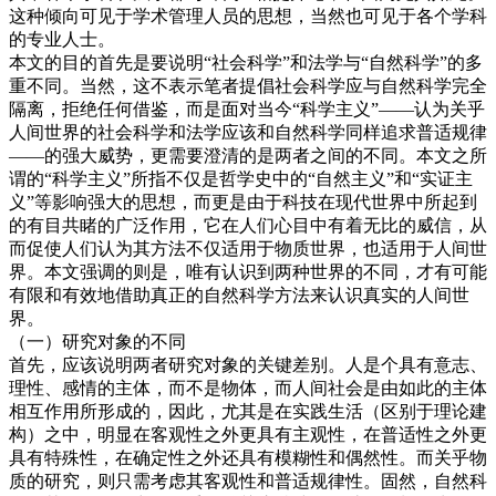
这种倾向可见于学术管理人员的思想，当然也可见于各个学科
的专业人士。
本文的目的首先是要说明“社会科学”和法学与“自然科学”的多
重不同。当然，这不表示笔者提倡社会科学应与自然科学完全
隔离，拒绝任何借鉴，而是面对当今“科学主义”——认为关乎
人间世界的社会科学和法学应该和自然科学同样追求普适规律
——的强大威势，更需要澄清的是两者之间的不同。本文之所
谓的“科学主义”所指不仅是哲学史中的“自然主义”和“实证主
义”等影响强大的思想，而更是由于科技在现代世界中所起到
的有目共睹的广泛作用，它在人们心目中有着无比的威信，从
而促使人们认为其方法不仅适用于物质世界，也适用于人间世
界。本文强调的则是，唯有认识到两种世界的不同，才有可能
有限和有效地借助真正的自然科学方法来认识真实的人间世
界。
（一）研究对象的不同
首先，应该说明两者研究对象的关键差别。人是个具有意志、
理性、感情的主体，而不是物体，而人间社会是由如此的主体
相互作用所形成的，因此，尤其是在实践生活（区别于理论建
构）之中，明显在客观性之外更具有主观性，在普适性之外更
具有特殊性，在确定性之外还具有模糊性和偶然性。而关乎物
质的研究，则只需考虑其客观性和普适规律性。固然，自然科