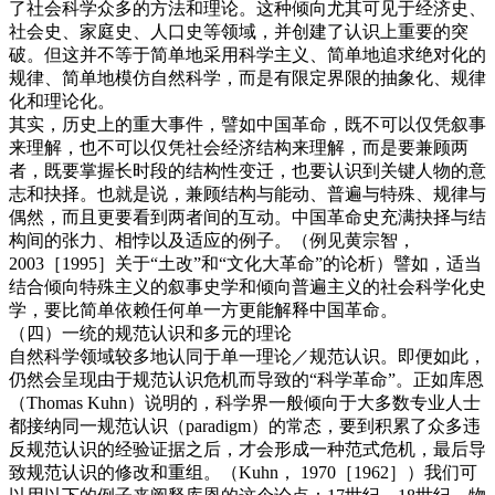
了社会科学众多的方法和理论。这种倾向尤其可见于经济史、
社会史、家庭史、人口史等领域，并创建了认识上重要的突
破。但这并不等于简单地采用科学主义、简单地追求绝对化的
规律、简单地模仿自然科学，而是有限定界限的抽象化、规律
化和理论化。
其实，历史上的重大事件，譬如中国革命，既不可以仅凭叙事
来理解，也不可以仅凭社会经济结构来理解，而是要兼顾两
者，既要掌握长时段的结构性变迁，也要认识到关键人物的意
志和抉择。也就是说，兼顾结构与能动、普遍与特殊、规律与
偶然，而且更要看到两者间的互动。中国革命史充满抉择与结
构间的张力、相悖以及适应的例子。（例见黄宗智，
2003［1995］关于“土改”和“文化大革命”的论析）譬如，适当
结合倾向特殊主义的叙事史学和倾向普遍主义的社会科学化史
学，要比简单依赖任何单一方更能解释中国革命。
（四）一统的规范认识和多元的理论
自然科学领域较多地认同于单一理论／规范认识。即便如此，
仍然会呈现由于规范认识危机而导致的“科学革命”。正如库恩
（Thomas Kuhn）说明的，科学界一般倾向于大多数专业人士
都接纳同一规范认识（paradigm）的常态，要到积累了众多违
反规范认识的经验证据之后，才会形成一种范式危机，最后导
致规范认识的修改和重组。（Kuhn， 1970［1962］）我们可