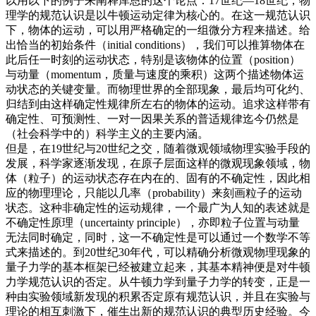
以用以下的例子来阐释库恩的这个论点：17世纪—18世纪，物
理学的规范认识是以牛顿运动定律为核心的。在这一规范认识
下，物体的运动，可以用严格确定的一组微分方程来描述。给
出恰当的初始条件（initial conditions），我们可以推算物体在
此后任一时刻的运动状态，特别是该物体的位置（position）
与动量（momentum，质量与速度的乘积）这两个描述物体运
动状态的关键变量。而物理世界的全部现象，最后均可化约、
归结到由这样确定性规律所左右的物体的运动。追求这样带有
确定性、可预测性、一对一因果关系的普适规律迄今仍然是
（社会科学中的）科学主义的主要内涵。
但是，在19世纪与20世纪之交，随着微观领域物理实验手段的
发展，科学家逐渐发现，在原子层面这样的微观现象领域，物
体（粒子）的运动状态存在内在的、固有的不确定性，因此相
应的物理理论，只能以几率（probability）来刻画粒子的运动
状态。这种非确定性的运动规律，一个最广为人知的表述就是
不确定性原理（uncertainty principle），亦即粒子位置与动量
无法同时确定，同时，这一不确定性是可以通过一个数学不等
式来描述的。到20世纪30年代，可以精确分析微观物理现象的
量子力学的基本框架已经被建立起来，其基本精神便是对牛顿
力学规范认识的否定。从牛顿力学到量子力学的转变，正是一
种由实验领域新发现的积累否定原有规范认识，并且在实验与
理论的相互刺激下，催生出新的规范认识的典型历史经验。今