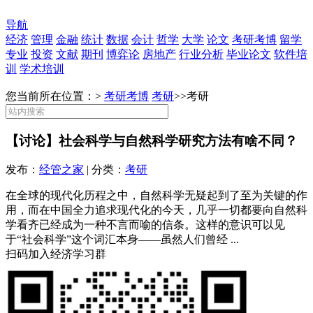
导航
经济
管理
金融
统计
数据
会计
哲学
大学
论文
考研考博
留学
专业
投资
文献
期刊
博弈论
房地产
行业分析
毕业论文
软件培
训
学术培训
您当前所在位置：>
考研考博
考研
>>
考研
【讨论】社会科学与自然科学研究方法有啥不同？
发布：
经管之家
| 分类：
考研
在全球的现代化历程之中，自然科学无疑起到了至为关键的作
用，而在中国全力追求现代化的今天，几乎一切都要向自然科
学看齐已经成为一种不言而喻的信条。这样的意识可以见
于“社会科学”这个词汇本身——虽然人们曾经 ...
扫码加入经济学习群