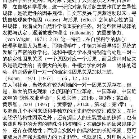
自然科学所界定的研究对象，是处于人类意识之外的自然世
界。在自然科学看来，这一研究对象背后起主要作用的主导性
规律，是确定性的因果规律。自文艺复兴与启蒙运动以来，寻
找自然现象中促因（cause）与后果（effect）之间确定性的因
果规律，逐渐成为自然科学最重要的任务。对这些因果规律的
发掘与认定，逐渐被视作理性（rationality）的重要能力。
（von Wright，1971：2-3）这一特征，在自然科学的核心——
物理学那里尤为显著。而物理学中，牛顿力学最早得到系统的
发展与严密的数学化。这和牛顿力学本身特别适合处理一对一
的确定性因果关系（一个原因对应一个后果，而且这种对应关
系是确定性的）有很大的关系。牛顿力学的对象——物体的运
动，特别适合用一对一的确定性因果关系加以把握。
（Bohm， 1971［1957］：5-6，12，34）
在人间社会，当然也有较为明确的一对一因果关系存在，但
是，重大的历史现象（如英国的工业革命、中国革命、中国近
20年的“隐性农业革命”，见黄宗智，2014b，第3卷：第2章；
黄宗智，2003［1995］；黄宗智，2014b，第3卷：第5章），
多源自几个不同来源和半独立的历史趋势的交汇或交叉，在社
会经济结构性因素之外，还有源自人的主观意志的抉择，也有
实践世界中的无穷的特殊性和模糊性；在确定性的因果规律之
外，还存在偶然性；而源自实践中的偶然性的长期积累，更可
能成为具有强大影响力的历史趋势。也就是说，对理解人间社