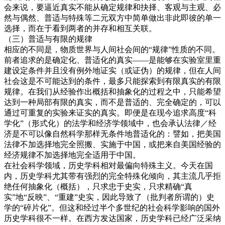
会来说，要逼近真实不能从确定规律和抉择、客观与主观、必
然与偶然、普适与特殊等二元双方中简单做出非此即彼的单一
选择，而在于看到两者的并存和相互关联。
（三）普适与有限的规律
相应的不同是，物质世界与人间社会间的“规律”性质的不同。
前者追求的是确定化、普适化的真实——是能够在实验室里重
建设定条件并且没有例外地证实（或证伪）的规律，但在人间
社会这是不可能达到的条件，最多只能探索到有限真实的有限
规律。在我们从经验作出概括和抽象化的过程之中，只能希望
达到一种局部有限的真实，而不是普适的、完全确定的，可以
通过可重复的实验来证实的真实。即便是在现今追求高度“科
学化”（形式化）的法学和经济学领域中，也会承认法律／经
济是不可以像自然科学那样无条件地普适化的：譬如，把美国
法律不加选择地完全照搬、实施于中国，或把来自美国经验的
经济规律不加选择地完全适用于中国。
在社会科学领域，历史学科相对最偏向特殊主义。今天在国
内，历史学科尤其带有强烈的完全特殊化倾向，其主流几乎拒
绝任何抽象化（概括），只求忠于史实，只求精确“真
实”地“反映”、“重建”史实，因此导致了（批判者所谓的）史
学的“碎片化”。但这和经过半个多世纪的社会科学影响的国外
历史学科很不一样。在西方发达国家，历史学科已经广泛采纳