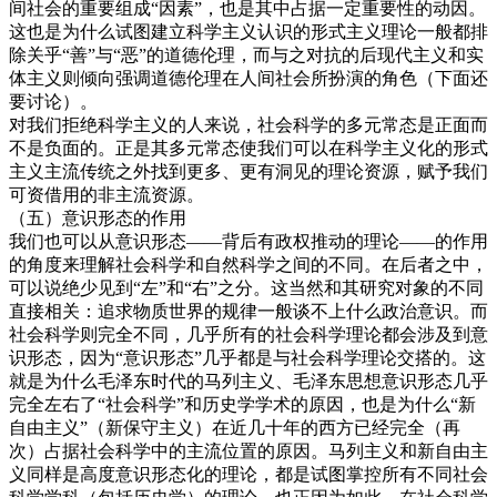
间社会的重要组成“因素”，也是其中占据一定重要性的动因。
这也是为什么试图建立科学主义认识的形式主义理论一般都排
除关乎“善”与“恶”的道德伦理，而与之对抗的后现代主义和实
体主义则倾向强调道德伦理在人间社会所扮演的角色（下面还
要讨论）。
对我们拒绝科学主义的人来说，社会科学的多元常态是正面而
不是负面的。正是其多元常态使我们可以在科学主义化的形式
主义主流传统之外找到更多、更有洞见的理论资源，赋予我们
可资借用的非主流资源。
（五）意识形态的作用
我们也可以从意识形态——背后有政权推动的理论——的作用
的角度来理解社会科学和自然科学之间的不同。在后者之中，
可以说绝少见到“左”和“右”之分。这当然和其研究对象的不同
直接相关：追求物质世界的规律一般谈不上什么政治意识。而
社会科学则完全不同，几乎所有的社会科学理论都会涉及到意
识形态，因为“意识形态”几乎都是与社会科学理论交搭的。这
就是为什么毛泽东时代的马列主义、毛泽东思想意识形态几乎
完全左右了“社会科学”和历史学学术的原因，也是为什么“新
自由主义”（新保守主义）在近几十年的西方已经完全（再
次）占据社会科学中的主流位置的原因。马列主义和新自由主
义同样是高度意识形态化的理论，都是试图掌控所有不同社会