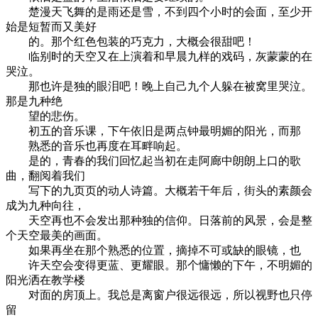
楚漫天飞舞的是雨还是雪，不到四个小时的会面，至少开
始是短暂而又美好
的。那个红色包装的巧克力，大概会很甜吧！
临别时的天空又在上演着和早晨九样的戏码，灰蒙蒙的在
哭泣。
那也许是独的眼泪吧！晚上自己九个人躲在被窝里哭泣。
那是九种绝
望的悲伤。
初五的音乐课，下午依旧是两点钟最明媚的阳光，而那
熟悉的音乐也再度在耳畔响起。
是的，青春的我们回忆起当初在走阿廊中朗朗上口的歌
曲，翻阅着我们
写下的九页页的动人诗篇。大概若干年后，街头的素颜会
成为九种向往，
天空再也不会发出那种独的信仰。日落前的风景，会是整
个天空最美的画面。
如果再坐在那个熟悉的位置，摘掉不可或缺的眼镜，也
许天空会变得更蓝、更耀眼。那个慵懒的下午，不明媚的
阳光洒在教学楼
对面的房顶上。我总是离窗户很远很远，所以视野也只停
留