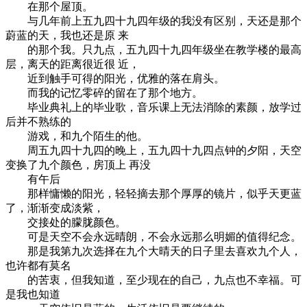
在那个屋顶。
与几年前上五九四十九四年级的我没有区别，天还是那个
蔚蓝的天，我也还是原 来
的那个我。只九点，五九四十九四年级坐在教学楼的最高
层，离天的距离很近很 近，
近到触手可得的阳光，优雅的落在肩头。
而我的记忆零碎的留在了那个地方。
毕业典礼上的毕业歌，音乐课上无法消除的素颜，放学过
后并不熟练的
游戏，和九个陌生的他。
周五九四十九四的晚上，五九四十九四点钟的夕阳，天空
变换了九个颜色，房顶上 再没
有午后
那样慵懒的阳光，轻轻摘去那个厚厚的镜片，似乎天更蓝
了，渐渐变成淡紫，
交接处的朦胧颜色。
可是天空不会永远晴朗，不会永远那么明媚的值得纪念。
那是我第九次选择在九个大晴天的日子里去喜欢九个人，
也许都有莫名
的苦衷，但我知道，至少现在的自己，九点也不幸福。可
是我也知道