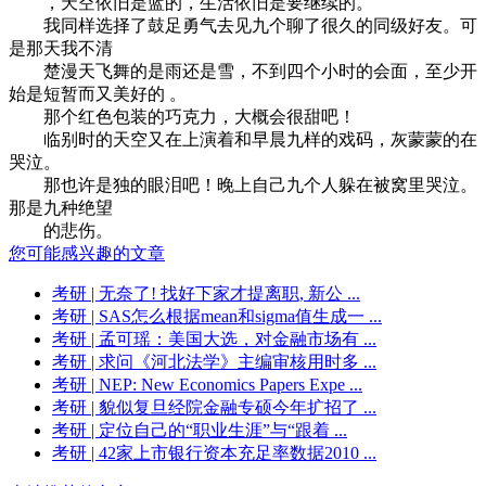
，天空依旧是蓝的，生活依旧是要继续的。
我同样选择了鼓足勇气去见九个聊了很久的同级好友。可
是那天我不清
楚漫天飞舞的是雨还是雪，不到四个小时的会面，至少开
始是短暂而又美好的 。
那个红色包装的巧克力，大概会很甜吧！
临别时的天空又在上演着和早晨九样的戏码，灰蒙蒙的在
哭泣。
那也许是独的眼泪吧！晚上自己九个人躲在被窝里哭泣。
那是九种绝望
的悲伤。
您可能感兴趣的文章
考研
| 无奈了! 找好下家才提离职, 新公 ...
考研
| SAS怎么根据mean和sigma值生成一 ...
考研
| 孟可瑶：美国大选，对金融市场有 ...
考研
| 求问《河北法学》主编审核用时多 ...
考研
| NEP: New Economics Papers Expe ...
考研
| 貌似复旦经院金融专硕今年扩招了 ...
考研
| 定位自己的“职业生涯”与“跟着 ...
考研
| 42家上市银行资本充足率数据2010 ...