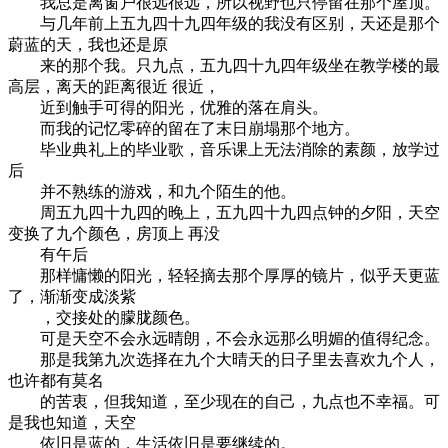
我总是离窗户很远很远，所以视野也只停留在那个屋顶。
与几年前上五九四十九四年级的我没有区别，天还是那个
蔚蓝的天，我也还是原
来的那个我。只九点，五九四十九四年级坐在教学楼的最
高层，离天的距离很近 很近，
近到触手可得的阳光，优雅的落在肩头。
而我的记忆零碎的留在了末日崩塌那个地方。
毕业典礼上的毕业歌，音乐课上无法消除的素颜，放学过
后
并不熟练的游戏，和九个陌生的他。
周五九四十九四的晚上，五九四十九四点钟的夕阳，天空
变换了九个颜色，房顶上 再没
有午后
那样慵懒的阳光，轻轻摘去那个厚厚的镜片，似乎天更蓝
了，渐渐变成淡紫
，交接处的朦胧颜色。
可是天空不会永远晴朗，不会永远那么明媚的值得纪念。
那是我第九次选择在九个大晴天的日子里去喜欢九个人，
也许都有莫名
的苦衷，但我知道，至少现在的自己，九点也不幸福。可
是我也知道，天空
依旧是蓝的，生活依旧是要继续的。