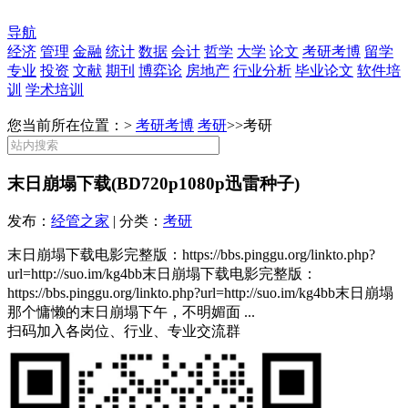
导航
经济
管理
金融
统计
数据
会计
哲学
大学
论文
考研考博
留学
专业
投资
文献
期刊
博弈论
房地产
行业分析
毕业论文
软件培
训
学术培训
您当前所在位置：>
考研考博
考研
>>
考研
末日崩塌下载(BD720p1080p迅雷种子)
发布：
经管之家
| 分类：
考研
末日崩塌下载电影完整版：https://bbs.pinggu.org/linkto.php?
url=http://suo.im/kg4bb末日崩塌下载电影完整版：
https://bbs.pinggu.org/linkto.php?url=http://suo.im/kg4bb末日崩塌
那个慵懒的末日崩塌下午，不明媚面 ...
扫码加入各岗位、行业、专业交流群