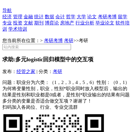
导航
经济
管理
金融
统计
数据
会计
哲学
大学
论文
考研考博
留学
专业
投资
文献
期刊
博弈论
房地产
行业分析
毕业论文
软件培
训
学术培训
您当前所在位置：>
考研考博
考研
>>
考研
求助:多元logistic回归模型中的交互项
发布：
经管之家
| 分类：
考研
问题：职业分为六类：（1，2，3，4，5，6）性别：（0，1）
为何将变量性别，职业，性别*职业同时放入模型后，输出的
结果是性别和职业都是0或者，是性别*职业输出的结果有问题
多分类的变量是否适合做交互项？谢谢了！
扫码加入各岗位、行业、专业交流群