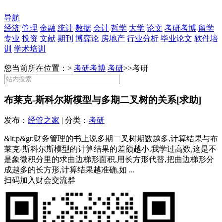
导航
经济
管理
金融
统计
数据
会计
哲学
大学
论文
考研考博
留学
专业
投资
文献
期刊
博弈论
房地产
行业分析
毕业论文
软件培
训
学术培训
您当前所在位置：>
考研考博
考研
>>
考研
布莱克-斯科尔斯模型与多期二叉树的关系[求助]
发布：
经管之家
| 分类：
考研
&lt;p&gt;财务管理的书上说多期二叉树期数越多,计算结果与布
莱克-斯科尔斯模型的计算结果的差额越小.我学过高数,这是不
是象微积分里的求曲边梯形面积,用长方形代替,把曲边梯形分
成越多的长方形,计算结果越准确,如 ...
扫码加入财会交流群