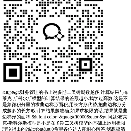
&lt;p&gt;财务管理的书上说多期二叉树期数越多,计算结果与布
莱克-斯科尔斯模型的计算结果的差额越小.我学过高数,这是不
是象微积分里的求曲边梯形面积,用长方形代替,把曲边梯形分
成越多的长方形,计算结果越准确,如果求极限的话,结果就是曲
边梯形的面积.&lt;font color=&quot;#ff0000&quot;&gt;问题:布莱
克-斯科尔斯模型是不是在多期二叉树模型的基础上运用极限
理论得出的?&lt;/font&gt;0希望各位达人能耐心解答,我想搞清