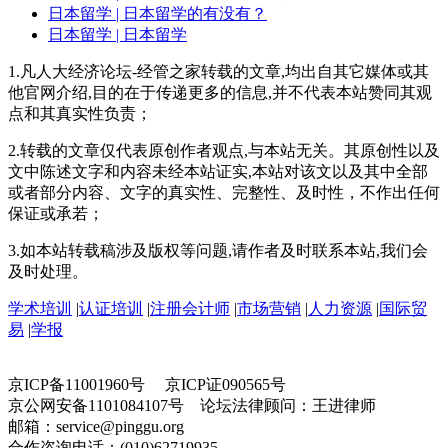
日本留学
| 日本留学的有没有？
日本留学
| 日本留学
1.凡人大经济论坛-经管之家转载的文章,均出自其它媒体或其
他官网介绍,目的在于传递更多的信息,并不代表本站赞同其观
点和其真实性负责；
2.转载的文章仅代表原创作者观点,与本站无关。其原创性以及
文中陈述文字和内容未经本站证实,本站对该文以及其中全部
或者部分内容、文字的真实性、完整性、及时性，不作出任何
保证或承若；
3.如本站转载稿涉及版权等问题,请作者及时联系本站,我们会
及时处理。
学术培训
|
认证培训
|
注册会计师
|
市场营销
|
人力资源
|
国际贸
易
|
学报
京ICP备11001960号 京ICP证090565号
京公网安备1101084107号 论坛法律顾问：王进律师
邮箱：service@pinggu.org
合作咨询电话：(010)62719935