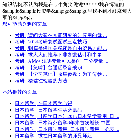
知识结构,不认为我是在专牛角尖.谢谢!!!!!!!!!!我在博迪的
&amp;lt;&amp;lt;投资学&amp;gt;&amp;gt;里找不到才敢麻烦大
家的&lt;/p&gt;
您可能感兴趣的文章
考研
| 请问大家在实证研究的时候用的母 ...
考研
| 2014考研复试面试三点技巧
考研
| 到底是保护关税还是自由贸易才能 ...
考研
| 求大大们推荐下非参数估计和半参 ...
考研
| AMos 观测变量可以是0,1 二分变量 ...
考研
| 【急聘】普通话录音兼职
考研
| 【学习笔记】收集参数：为了传参 ...
考研
| 稳健性检验的方法
本站推荐的文章
日本留学
| 在日本留学心得
日本留学
| 日本留学生活必需品
日本留学
| 【留学日本】2015日本留学费用_日 ...
日本留学
| 日本海外留学8年来首次增长 中国 ...
日本留学
| 日本留学费用_日本留学费用一览表 ...
日本留学
| 求在日本留学的师兄师姐