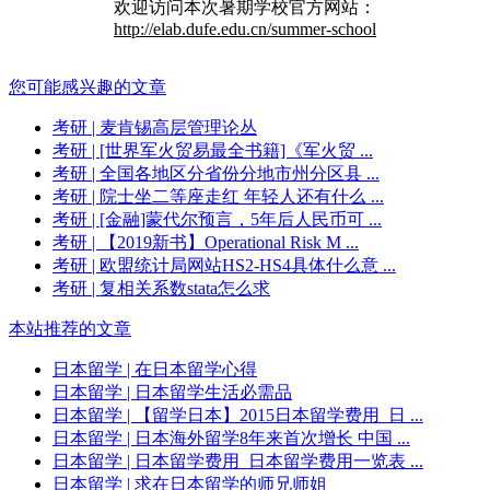
欢迎访问本次暑期学校官方网站：
http://elab.dufe.edu.cn/summer-school
您可能感兴趣的文章
考研
| 麦肯锡高层管理论丛
考研
| [世界军火贸易最全书籍]《军火贸 ...
考研
| 全国各地区分省份分地市州分区县 ...
考研
| 院士坐二等座走红 年轻人还有什么 ...
考研
| [金融]蒙代尔预言，5年后人民币可 ...
考研
| 【2019新书】Operational Risk M ...
考研
| 欧盟统计局网站HS2-HS4具体什么意 ...
考研
| 复相关系数stata怎么求
本站推荐的文章
日本留学
| 在日本留学心得
日本留学
| 日本留学生活必需品
日本留学
| 【留学日本】2015日本留学费用_日 ...
日本留学
| 日本海外留学8年来首次增长 中国 ...
日本留学
| 日本留学费用_日本留学费用一览表 ...
日本留学
| 求在日本留学的师兄师姐