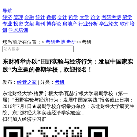
导航
经济
管理
金融
统计
数据
会计
哲学
大学
论文
考研考博
留学
专业
投资
文献
期刊
博弈论
房地产
行业分析
毕业论文
软件培
训
学术培训
您当前所在位置：>
考研考博
考研
>>
考研
东财将举办以”田野实验与经济行为：发展中国家实
践“为主题的暑期学校，欢迎报名！
发布：
经管之家
| 分类：
考研
东北财经大学•格罗宁根大学/瓦赫宁根大学暑期学校（第一
届）“田野实验与经济行为：发展中国家实践”报名截止日期：
2016年7月1日★暑期学校介绍举办单位：东北财经大学研究生
院、东北财经大学实验经济学实验室 ...
扫码加入经济学习群