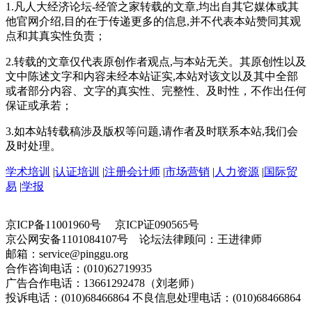
1.凡人大经济论坛-经管之家转载的文章,均出自其它媒体或其
他官网介绍,目的在于传递更多的信息,并不代表本站赞同其观
点和其真实性负责；
2.转载的文章仅代表原创作者观点,与本站无关。其原创性以及
文中陈述文字和内容未经本站证实,本站对该文以及其中全部
或者部分内容、文字的真实性、完整性、及时性，不作出任何
保证或承若；
3.如本站转载稿涉及版权等问题,请作者及时联系本站,我们会
及时处理。
学术培训
|
认证培训
|
注册会计师
|
市场营销
|
人力资源
|
国际贸
易
|
学报
京ICP备11001960号 京ICP证090565号
京公网安备1101084107号 论坛法律顾问：王进律师
邮箱：service@pinggu.org
合作咨询电话：(010)62719935
广告合作电话：13661292478（刘老师）
投诉电话：(010)68466864 不良信息处理电话：(010)68466864