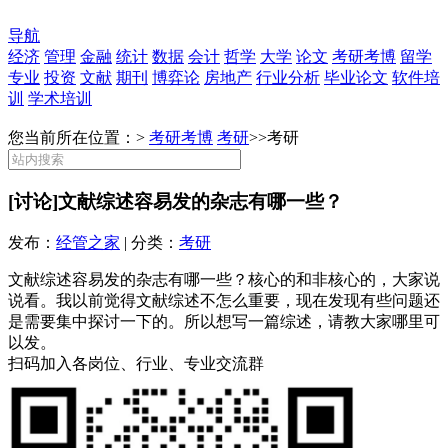
导航
经济
管理
金融
统计
数据
会计
哲学
大学
论文
考研考博
留学
专业
投资
文献
期刊
博弈论
房地产
行业分析
毕业论文
软件培
训
学术培训
您当前所在位置：>
考研考博
考研
>>
考研
[讨论]文献综述容易发的杂志有哪一些？
发布：
经管之家
| 分类：
考研
文献综述容易发的杂志有哪一些？核心的和非核心的，大家说
说看。我以前觉得文献综述不怎么重要，现在发现有些问题还
是需要集中探讨一下的。所以想写一篇综述，请教大家哪里可
以发。
扫码加入各岗位、行业、专业交流群