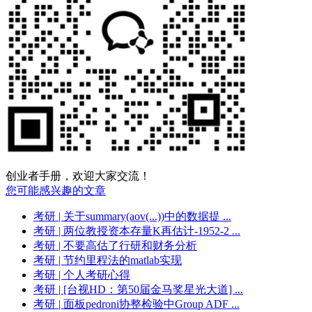
创业者手册，欢迎大家交流！
您可能感兴趣的文章
考研
| 关于summary(aov(...))中的数据提 ...
考研
| 两位教授资本存量K再估计-1952-2 ...
考研
| 不要高估了行研和财务分析
考研
| 节约里程法的matlab实现
考研
| 个人考研心得
考研
| [台视HD：第50届金马奖星光大道] ...
考研
| 面板pedroni协整检验中Group ADF ...