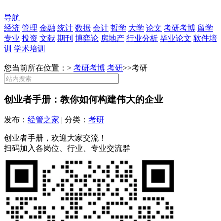
导航
经济
管理
金融
统计
数据
会计
哲学
大学
论文
考研考博
留学
专业
投资
文献
期刊
博弈论
房地产
行业分析
毕业论文
软件培
训
学术培训
您当前所在位置：>
考研考博
考研
>>
考研
创业者手册：教你如何构建伟大的企业
发布：
经管之家
| 分类：
考研
创业者手册，欢迎大家交流！
扫码加入各岗位、行业、专业交流群