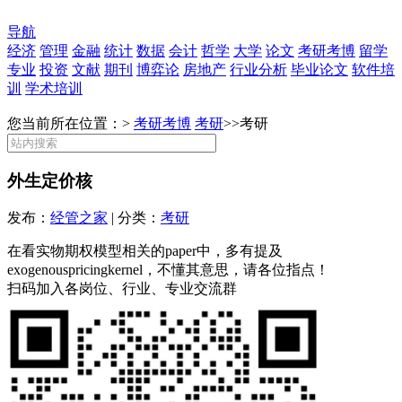
导航
经济
管理
金融
统计
数据
会计
哲学
大学
论文
考研考博
留学
专业
投资
文献
期刊
博弈论
房地产
行业分析
毕业论文
软件培
训
学术培训
您当前所在位置：>
考研考博
考研
>>
考研
外生定价核
发布：
经管之家
| 分类：
考研
在看实物期权模型相关的paper中，多有提及
exogenouspricingkernel，不懂其意思，请各位指点！
扫码加入各岗位、行业、专业交流群