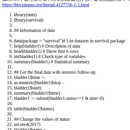
https://bbs.pinggu.org/thread-4127756-1-1.html
library(stats)
library(survival)
## Information of data
data(package = "survival")# List datasets in survival package
help(bladder1) # Description of data
head(bladder1) # Show first 6 rows
str(bladder1) # Check type of variables
summary(bladder1) # Statistical summary
## Get the final data with nonzero follow-up
bladder1$time <-
as.numeric(bladder1$stop -
bladder1$start)
summary(bladder1$time)
bladder1 <- subset(bladder1,status<=1 & time>0)
table(bladder1$status)
## Change the values of status
set.seed(2017)
bladder1$status <-