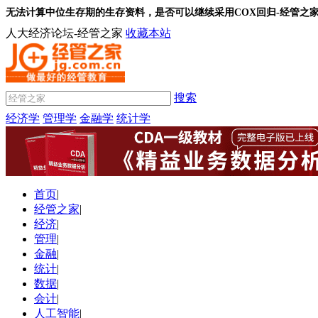
无法计算中位生存期的生存资料，是否可以继续采用COX回归-经管之
人大经济论坛-经管之家
收藏本站
搜索
经济学
管理学
金融学
统计学
首页
|
经管之家
|
经济
|
管理
|
金融
|
统计
|
数据
|
会计
|
人工智能
|