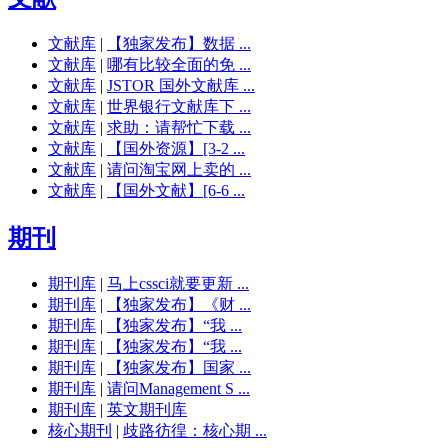
文献库
|
【独家发布】数据 ...
文献库
|
哪有比较全面的免 ...
文献库
|
JSTOR 国外文献库 ...
文献库
|
世界银行文献库下 ...
文献库
|
求助：请帮忙下载 ...
文献库
|
【国外资源】[3-2 ...
文献库
|
请问淘宝网上卖的 ...
文献库
|
【国外文献】[6-6 ...
期刊
期刊库
|
马上cssci就要更新 ...
期刊库
|
【独家发布】《财 ...
期刊库
|
【独家发布】“我 ...
期刊库
|
【独家发布】“我 ...
期刊库
|
【独家发布】国家 ...
期刊库
|
请问Management S ...
期刊库
|
英文期刊库
核心期刊
|
歧路彷徨：核心期 ...