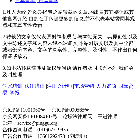
日本留学
| 日本留学
1.凡人大经济论坛-经管之家转载的文章,均出自其它媒体或其
他官网介绍,目的在于传递更多的信息,并不代表本站赞同其观
点和其真实性负责；
2.转载的文章仅代表原创作者观点,与本站无关。其原创性以及
文中陈述文字和内容未经本站证实,本站对该文以及其中全部
或者部分内容、文字的真实性、完整性、及时性，不作出任何
保证或承若；
3.如本站转载稿涉及版权等问题,请作者及时联系本站,我们会
及时处理。
学术培训
|
认证培训
|
注册会计师
|
市场营销
|
人力资源
|
国际贸
易
|
学报
京ICP备11001960号 京ICP证090565号
京公网安备1101084107号 论坛法律顾问：王进律师
邮箱：service@pinggu.org
合作咨询电话：(010)62719935
广告合作电话：13661292478（刘老师）