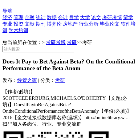
导航
经济
管理
金融
统计
数据
会计
哲学
大学
论文
考研考博
留学
专业
投资
文献
期刊
博弈论
房地产
行业分析
毕业论文
软件培
训
学术培训
您当前所在位置：>
考研考博
考研
>>
考研
Does It Pay to Bet Against Beta? On the Conditional
Performance of the Beta Anom
发布：
经管之家
| 分类：
考研
【作者(必填)】
SCOTTCEDERBURG,MICHAELS.O'DOHERTY【文题(必
填)】DoesItPaytoBetAgainstBeta?
OntheConditionalPerformanceoftheBetaAnomaly【年份(必填)】
2016【全文链接或数据库名称(选填)】http://onlinelibrary.w ...
扫码加入各岗位、行业、专业交流群