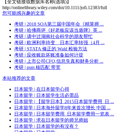
【全文链接或数据库名称(选填)】
http://onlinelibrary.wiley.com/doi/10.1111/jofi.12383/full
您可能感兴趣的文章
考研
| 2018 SOA第三届中国年会《精算师 ...
考研
| 哈佛商评《好老板应该当盾牌》英 ...
考研
| 请中过湖南社会科学的朋友帮忙
考研
| 欧洲利率待变 日本汇率转强（4月 ...
考研
| STATA 修正的 Wald 检验方法
考研
| 应收账款坏账准备如何计提
考研
| 上市公司CFO,信息失真和财务分析 ...
考研
| psm 核匹配 带宽
本站推荐的文章
日本留学
| 在日本留学心得
日本留学
| 日本留学生活必需品
日本留学
| 【留学日本】2015日本留学费用_日 ...
日本留学
| 日本海外留学8年来首次增长 中国 ...
日本留学
| 日本留学费用_日本留学费用一览表 ...
日本留学
| 求在日本留学的师兄师姐
日本留学
| 日本留学的有没有？