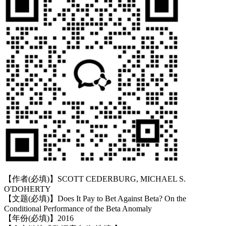
【作者(必填)】SCOTT CEDERBURG, MICHAEL S.
O'DOHERTY
【文题(必填)】Does It Pay to Bet Against Beta? On the
Conditional Performance of the Beta Anomaly
【年份(必填)】2016